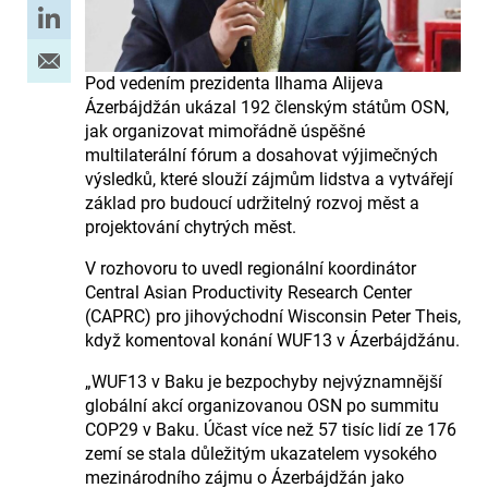
Pod vedením prezidenta Ilhama Alijeva
Ázerbájdžán ukázal 192 členským státům OSN,
jak organizovat mimořádně úspěšné
multilaterální fórum a dosahovat výjimečných
výsledků, které slouží zájmům lidstva a vytvářejí
základ pro budoucí udržitelný rozvoj měst a
projektování chytrých měst.
V rozhovoru to uvedl regionální koordinátor
Central Asian Productivity Research Center
(CAPRC) pro jihovýchodní Wisconsin Peter Theis,
když komentoval konání WUF13 v Ázerbájdžánu.
„WUF13 v Baku je bezpochyby nejvýznamnější
globální akcí organizovanou OSN po summitu
COP29 v Baku. Účast více než 57 tisíc lidí ze 176
zemí se stala důležitým ukazatelem vysokého
mezinárodního zájmu o Ázerbájdžán jako