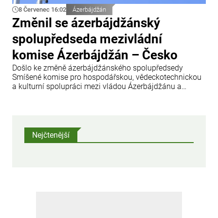
8 Červenec 16:02
Ázerbájdžán
Změnil se ázerbájdžánský
spolupředseda mezivládní
komise Ázerbájdžán – Česko
Došlo ke změně ázerbájdžánského spolupředsedy
Smíšené komise pro hospodářskou, vědeckotechnickou
a kulturní spolupráci mezi vládou Ázerbájdžánu a
vládou České republiky.
Nejčtenější