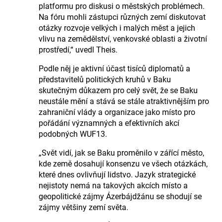
platformu pro diskusi o městských problémech.
Na fóru mohli zástupci různých zemí diskutovat
otázky rozvoje velkých i malých měst a jejich
vlivu na zemědělství, venkovské oblasti a životní
prostředí,“ uvedl Theis.
Podle něj je aktivní účast tisíců diplomatů a
představitelů politických kruhů v Baku
skutečným důkazem pro celý svět, že se Baku
neustále mění a stává se stále atraktivnějším pro
zahraniční vlády a organizace jako místo pro
pořádání významných a efektivních akcí
podobných WUF13.
„Svět vidí, jak se Baku proměnilo v zářící město,
kde země dosahují konsenzu ve všech otázkách,
které dnes ovlivňují lidstvo. Jazyk strategické
nejistoty nemá na takových akcích místo a
geopolitické zájmy Ázerbájdžánu se shodují se
zájmy většiny zemí světa.