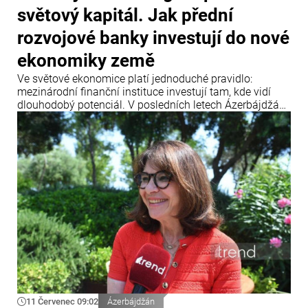
světový kapitál. Jak přední
rozvojové banky investují do nové
ekonomiky země
Ve světové ekonomice platí jednoduché pravidlo:
mezinárodní finanční instituce investují tam, kde vidí
dlouhodobý potenciál. V posledních letech Ázerbájdžán
upevnil svou pozici jako jedno z klíčových dopravních a
energetických center Eurasie a zároveň se stal
významnou platformou pro realizaci mezinárodních
infrastrukturních projektů.
11 Červenec 09:02
Ázerbájdžán