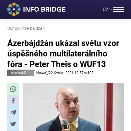
CZ
Domov
Ázerbájdžán
Ázerbájdžán ukázal světu vzor
úspěšného multilaterálního
fóra - Peter Theis o WUF13
Ázerbájdžán
News
22 Květen 2026 19:57
109