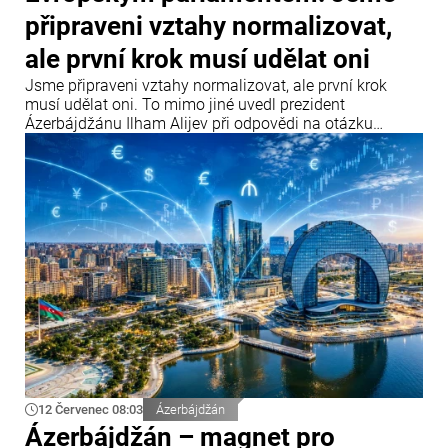
připraveni vztahy normalizovat,
ale první krok musí udělat oni
Jsme připraveni vztahy normalizovat, ale první krok
musí udělat oni. To mimo jiné uvedl prezident
Ázerbájdžánu Ilham Alijev při odpovědi na otázku
týkající se vztahů Ázerbájdžánu s Parlamentním
shromážděním Rady Evropy (PACE) a Evropským
parlamentem během setkání s účastníky IV. Šušského
globálního mediálního fóra.
12 Červenec 08:03
Ázerbájdžán
Ázerbájdžán – magnet pro