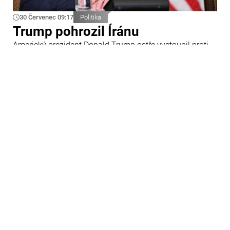
30 Červenec 09:17
Politika
Trump pohrozil Íránu
Americký prezident Donald Trump ostře vystoupil proti
Íránu a slíbil tvrdou odpověď na kroky Teheránu.
Prohlásil to při odpovědích na otázky novinářů v Bílém
domě. Podle amerického prezidenta jsou Spojené státy
připraveny zasadit Íránu „velmi silný úder“.
29 Červenec 09:45
Ázerbájdžán
Ázerbájdžánská reprezentace do