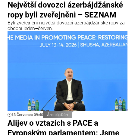
Největší dovozci ázerbájdžánské
ropy byli zveřejněni – SEZNAM
Byli zveřejněni největší dovozci ázerbájdžánské ropy za
období leden–červen.
13 Červenec 09:40
Ázerbájdžán
Alijev o vztazích s PACE a
Evropským parlamentem: Jsme