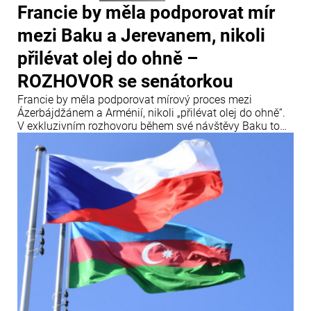
Francie by měla podporovat mír
mezi Baku a Jerevanem, nikoli
přilévat olej do ohně –
ROZHOVOR se senátorkou
Francie by měla podporovat mírový proces mezi
Ázerbájdžánem a Arménií, nikoli „přilévat olej do ohně“.
V exkluzivním rozhovoru během své návštěvy Baku to
uvedla francouzská senátorka a členka Mezinárodního
centra Nizami Ganjavi Nathalie Gouletová.