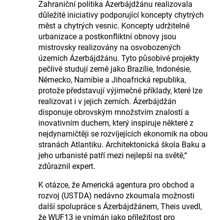
Zahraniční politika Ázerbájdžánu realizovala
důležité iniciativy podporující koncepty chytrých
měst a chytrých vesnic. Koncepty udržitelné
urbanizace a postkonfliktní obnovy jsou
mistrovsky realizovány na osvobozených
územích Ázerbájdžánu. Tyto působivé projekty
pečlivě studují země jako Brazílie, Indonésie,
Německo, Namibie a Jihoafrická republika,
protože představují výjimečné příklady, které lze
realizovat i v jejich zemích. Ázerbájdžán
disponuje obrovským množstvím znalostí a
inovativním duchem, který inspiruje některé z
nejdynamičtěji se rozvíjejících ekonomik na obou
stranách Atlantiku. Architektonická škola Baku a
jeho urbanisté patří mezi nejlepší na světě,“
zdůraznil expert.
K otázce, že Americká agentura pro obchod a
rozvoj (USTDA) nedávno zkoumala možnosti
další spolupráce s Ázerbájdžánem, Theis uvedl,
že WUF13 je vnímán jako příležitost pro