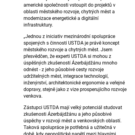
americké společnosti vstoupit do projektů v
oblasti městského rozvoje, chytrých měst a
modernizace energetické a digitální
infrastruktury.
„Jednou z iniciativ mezinárodní spolupráce
spojených s činností USTDA je právě koncept
městského rozvoje a chytrých měst. Jsem
přesvědčen, že experti USTDA si mohou z
úspěšných zkušeností Ázerbájdžánu mnoho
odnést - z jeho působivé cesty rozvoje
udržitelných měst, integrace technologií,
inženýrství, architektonické ergonomie a veřejné
dopravy, stejně jako z vize prosperujícího rozvoje
venkova.
Zástupci USTDA mají velký potenciál studovat
zkušenosti Ázerbájdžánu a jeho působivé
úspěchy v rozvoji měst a venkovských oblastí.
Taková spolupráce je potřebná a užitečná v
době, kdy geopolitické napětí mezi hlavními