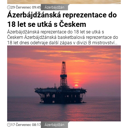
29 Červenec 09:45
Ázerbájdžán
Ázerbájdžánská reprezentace do
18 let se utká s Českem
Ázerbájdžánská reprezentace do 18 let se utká s
Českem Ázerbájdžánská basketbalová reprezentace do
18 let dnes odehraje další zápas v divizi B mistrovství
Evropy FIBA. V závěrečném kole skupiny B se
ázerbájdžánský tým utká s reprezentací České republiky.
Utkání se odehraje v chorvatské Opatiji a začne ve 18:00
středoevropského letního času.
17 Červenec 08:17
Ázerbájdžán