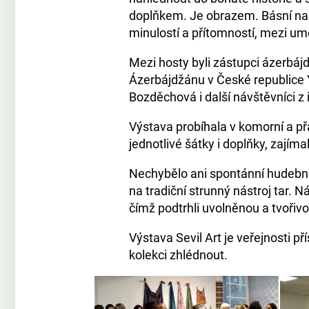
doplňkem. Je obrazem. Básní n
minulostí a přítomností, mezi um
Mezi hosty byli zástupci ázerbáj
Ázerbájdžánu v České republice Y
Bozděchová i další návštěvníci z 
Výstava probíhala v komorní a přá
jednotlivé šátky i doplňky, zajíma
Nechybělo ani spontánní hudební
na tradiční strunný nástroj tar. 
čímž podtrhli uvolněnou a tvořiv
Výstava Sevil Art je veřejnosti p
kolekci zhlédnout.