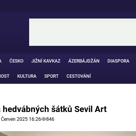
A
ČESKO
JIŽNÍ KAVKAZ
ÁZERBÁJDŽÁN
DIASPORA
NOST
KULTURA
SPORT
CESTOVÁNÍ
a hedvábných šátků Sevil Art
 Červen 2025 16:26
846