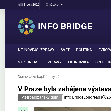
8 Srpen 2026
O nás
Archiv
NEJNOVĚJŠÍ ZPRÁVY
SVĚT
POLITIKA
EVROP
STŘEDNÍ ASIE
ZPRÁVY
EKONOMIKA
SPOLEČ
Domov
Ázerbájdžánský dům
V Praze byla zahájena výstav
Ázerbájdžánský dům
Info Bridge
Longreads
25