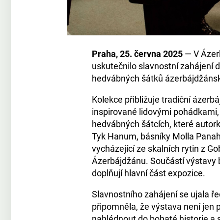
Praha, 25. června 2025
— V Ázer
uskutečnilo slavnostní zahájení d
hedvábných šátků ázerbájdžánsk
Kolekce přibližuje tradiční ázer
inspirované lidovými pohádkami, 
hedvábných šátcích, které autor
Tyk Hanum, básníky Molla Panah
vycházející ze skalních rytin z 
Ázerbájdžánu. Součástí výstavy b
doplňují hlavní část expozice.
Slavnostního zahájení se ujala ř
připomněla, že výstava není jen p
nahlédnout do bohaté historie a