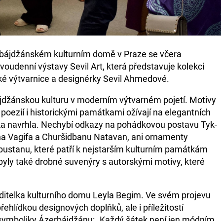
bájdžánském kulturním domě v Praze se včera
voudenní výstavy Sevil Art, která představuje kolekci
é výtvarnice a designérky Sevil Ahmedové.
bájdžánskou kulturu v moderním výtvarném pojetí. Motivy
poezií i historickými památkami ožívají na elegantních
ka navrhla. Nechybí odkazy na pohádkovou postavu Tyk-
a Vagifa a Churšidbanu Natavan, ani ornamenty
Gobustanu, které patří k nejstarším kulturním památkám
yly také drobné suvenýry s autorskými motivy, které
editelka kulturního domu Leyla Begim. Ve svém projevu
řehlídkou designových doplňků, ale i příležitostí
 symboliky Ázerbájdžánu: „Každý šátek není jen módním