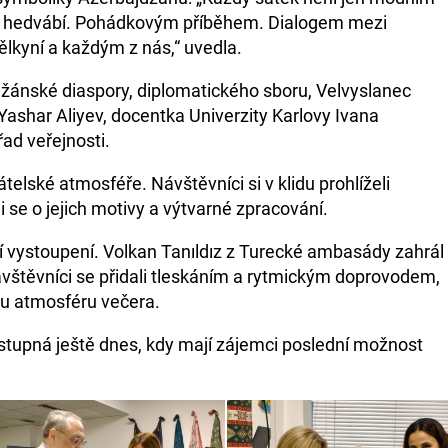
a hedvábí. Pohádkovým příběhem. Dialogem mezi
ělkyní a každým z nás,“ uvedla.
džánské diaspory, diplomatického sboru, Velvyslanec
ashar Aliyev, docentka Univerzity Karlovy Ivana
řad veřejnosti.
telské atmosféře. Návštěvníci si v klidu prohlíželi
li se o jejich motivy a výtvarné zpracování.
 vystoupení. Volkan Tanıldız z Turecké ambasády zahrál
Návštěvníci se přidali tleskáním a rytmickým doprovodem,
ou atmosféru večera.​
řístupná ještě dnes, kdy mají zájemci poslední možnost