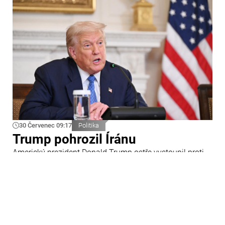
30 Červenec 09:17
Politika
Trump pohrozil Íránu
Americký prezident Donald Trump ostře vystoupil proti
Íránu a slíbil tvrdou odpověď na kroky Teheránu.
Prohlásil to při odpovědích na otázky novinářů v Bílém
domě. Podle amerického prezidenta jsou Spojené státy
připraveny zasadit Íránu „velmi silný úder“.