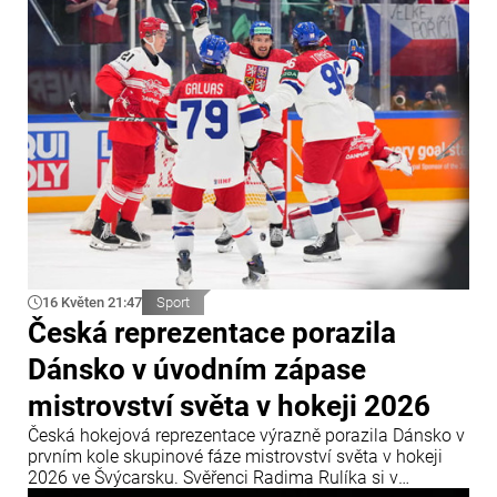
trénink v mexickém městě Zapopan nečekaně
porouchal. Porucha způsobila značné dopravní
komplikace a narušila plány českého mužstva.
16 Květen 21:47
Sport
Česká reprezentace porazila
Dánsko v úvodním zápase
mistrovství světa v hokeji 2026
Česká hokejová reprezentace výrazně porazila Dánsko v
prvním kole skupinové fáze mistrovství světa v hokeji
2026 ve Švýcarsku. Svěřenci Radima Rulíka si v