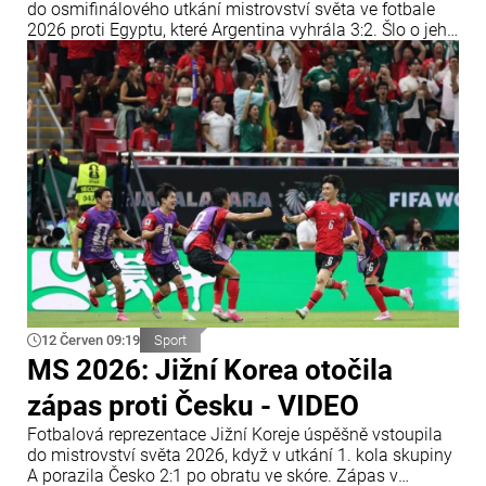
do osmifinálového utkání mistrovství světa ve fotbale
2026 proti Egyptu, které Argentina vyhrála 3:2. Šlo o jeho
14. zápas ve vyřazovací fázi mistrovství světa, čímž
vyrovnal rekord bývalého německého reprezentanta
Miroslava Kloseho.
12 Červen 09:19
Sport
MS 2026: Jižní Korea otočila
zápas proti Česku - VIDEO
Fotbalová reprezentace Jižní Koreje úspěšně vstoupila
do mistrovství světa 2026, když v utkání 1. kola skupiny
A porazila Česko 2:1 po obratu ve skóre. Zápas v