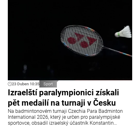
úvodním utkání skupinové fáze MS 2026, které se koná
od 15. do 31. května ve Švýcarsku, sebevědomě poradili
s dánským výběrem.
23 Duben 10:35
Sport
Izraelští paralympionici získali
pět medailí na turnaji v Česku
Na badmintonovém turnaji Czechia Para Badminton
International 2026, který je určen pro paralympijské
sportovce, obsadil izraelský účastník Konstantin
Afinogenov (kategorie WH1) první místo. Ve čtyřhře
skončili Izraelci Konstantin Afinogenov a Amir Levi na