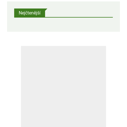
třetím místě poté, co prohráli v semifinále.
Nejčtenější