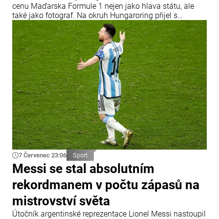
cenu Maďarska Formule 1 nejen jako hlava státu, ale
také jako fotograf. Na okruh Hungaroring přijel s
profesionální fotografickou technikou a oficiální
akreditací Mezinárodní automobilové federace (FIA).
7 Červenec 23:06
Sport
Messi se stal absolutním
rekordmanem v počtu zápasů na
mistrovství světa
Útočník argentinské reprezentace Lionel Messi nastoupil