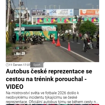
Guadalajaře se dlouho nevyvíjel ve prospěch asijského
týmu, ten však dokázal průběh utkání zvrátit a získat tři
body.
11 Červen 17:37
Sport
Autobus české reprezentace se
cestou na trénink porouchal -
VIDEO
Na mistrovství světa ve fotbale 2026 došlo k
neobvyklému incidentu týkajícímu se české
reprezentace. Oficiální autobus týmu se během cesty na