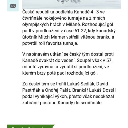
Česká republika podlehla Kanadě 4–3 ve
čtvrtfinále hokejového turnaje na zimních
olympijských hrách v Miláně. Rozhodující gól
padl v prodloužení v čase 61:22, kdy kanadský
útočník Mitch Marner vstřelil vítěnou branku a
potvrdil roli favorita turnaje.
V napínavém utkání se český tým dostal proti
Kanadě dvakrát do vedení. Soupeř však v 57.
minutě vyrovnal a vynutil si prodloužení, ve
kterém brzy poté padl rozhodující gól.
Za český tým se trefili Lukáš Sedlák, David
Pastrňák a Ondřej Palát. Brankář Lukáš Dostál
podal vynikající výkon, přesto však nedokázal
zabránit postupu Kanady do semifinále.