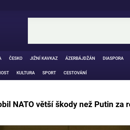
A
ČESKO
JIŽNÍ KAVKAZ
ÁZERBÁJDŽÁN
DIASPORA
NOST
KULTURA
SPORT
CESTOVÁNÍ
bil NATO větší škody než Putin za 