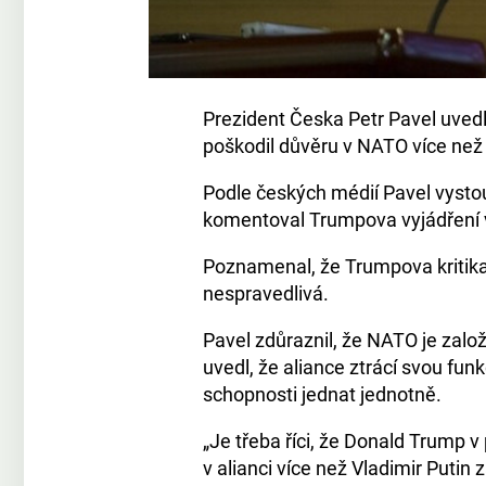
Prezident Česka Petr Pavel uved
poškodil důvěru v NATO více než 
Podle českých médií Pavel vystoup
komentoval Trumpova vyjádření 
Poznamenal, že Trumpova kritika 
nespravedlivá.
Pavel zdůraznil, že NATO je založ
uvedl, že aliance ztrácí svou fu
schopnosti jednat jednotně.
„Je třeba říci, že Donald Trump v
v alianci více než Vladimir Putin