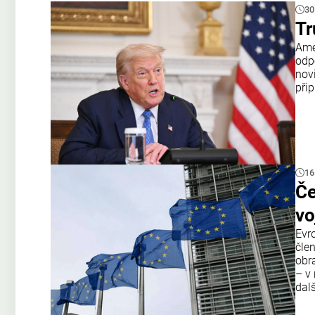
30
Tr
Amer
odp
nov
přip
16
Če
vo
Evr
čle
obr
– v 
dal