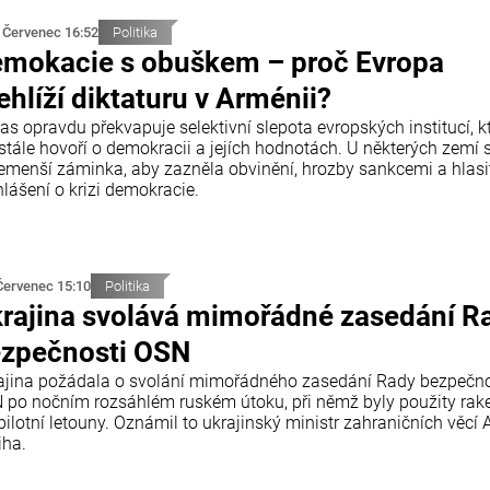
 Červenec 16:52
Politika
mokacie s obuškem – proč Evropa
ehlíží diktaturu v Arménii?
as opravdu překvapuje selektivní slepota evropských institucí, k
stále hovoří o demokracii a jejích hodnotách. U některých zemí s
emenší záminka, aby zazněla obvinění, hrozby sankcemi a hlasi
lášení o krizi demokracie.
Červenec 15:10
Politika
rajina svolává mimořádné zasedání R
zpečnosti OSN
ajina požádala o svolání mimořádného zasedání Rady bezpečno
 po nočním rozsáhlém ruském útoku, při němž byly použity rake
ilotní letouny. Oznámil to ukrajinský ministr zahraničních věcí A
iha.