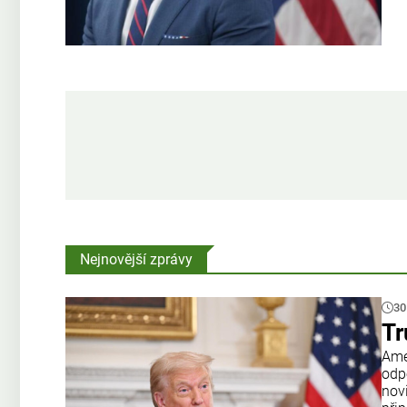
Nejnovější zprávy
30
Tr
Amer
odp
nov