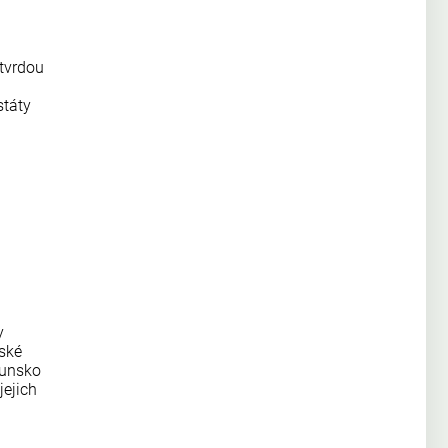
 tvrdou
státy
y
pské
munsko
jejich