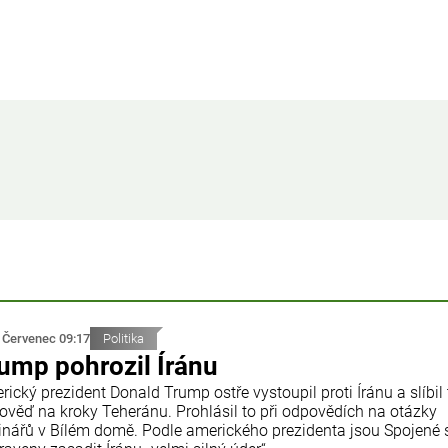
 Červenec 09:17
Politika
ump pohrozil Íránu
ický prezident Donald Trump ostře vystoupil proti Íránu a slíbil
ověď na kroky Teheránu. Prohlásil to při odpovědích na otázky
inářů v Bílém domě. Podle amerického prezidenta jsou Spojené 