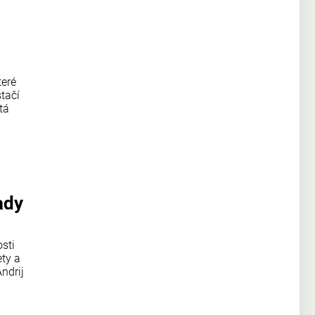
teré
tačí
tá
ady
sti
ty a
ndrij