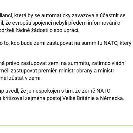
liancí, která by se automaticky zavazovala účastnit se
l, že evropští spojenci nebyli předem informováni o
bdrželi žádné žádosti o spolupráci.
 o to, kdo bude zemi zastupovat na summitu NATO, který
má právo zastupovat zemi na summitu, zatímco vládní
měli zastupovat premiér, ministr obrany a ministr
měl zůstat v zemi.
p uvedl, že je nespokojen s tím, že země NATO
a kritizoval zejména postoj Velké Británie a Německa.