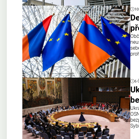
10
De
př
Obč
neu
seb
proh
6 
Uk
be
Ukr
OSN
bezp
Syb