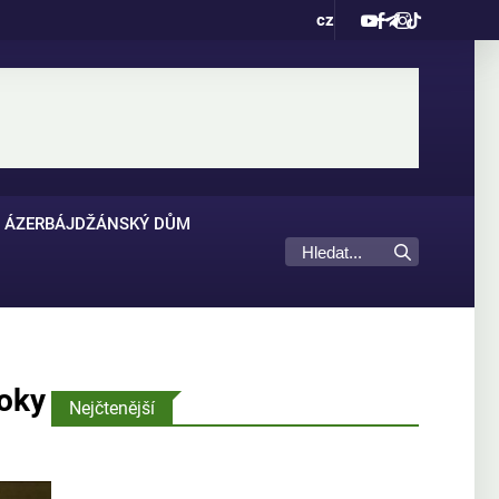
cz
ÁZERBÁJDŽÁNSKÝ DŮM
roky
Nejčtenější