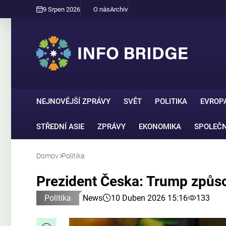
9 Srpen 2026
O nás
Archiv
NEJNOVĚJŠÍ ZPRÁVY
SVĚT
POLITIKA
EVROP
STŘEDNÍ ASIE
ZPRÁVY
EKONOMIKA
SPOLEČ
Domov
Politika
Prezident Česka: Trump způso
Politika
News
10 Duben 2026 15:16
133