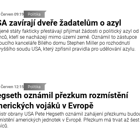
 Červen 09:19
Politika
A zavírají dveře žadatelům o azyl
ené státy fakticky přestávají přijímat žádosti o politický azyl od
inců, kteří se nacházejí mimo území země. Oznámil to zástupce
oucího kanceláře Bílého domu Stephen Miller po rozhodnutí
yššího soudu USA, který zpřísnil pravidla pro udělování azylu.
 Červen 12:15
Politika
gseth oznámil přezkum rozmístění
erických vojáků v Evropě
istr obrany USA Pete Hegseth oznámil zahájení přezkumu budo
místění amerických jednotek v Evropě. Přezkum má trvat až šest
íců.