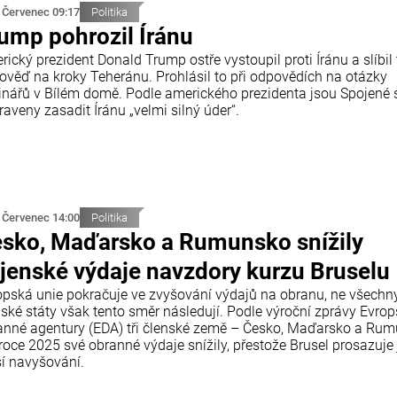
 Červenec 09:17
Politika
ump pohrozil Íránu
ický prezident Donald Trump ostře vystoupil proti Íránu a slíbil
ověď na kroky Teheránu. Prohlásil to při odpovědích na otázky
inářů v Bílém domě. Podle amerického prezidenta jsou Spojené 
raveny zasadit Íránu „velmi silný úder“.
 Červenec 14:00
Politika
sko, Maďarsko a Rumunsko snížily
jenské výdaje navzdory kurzu Bruselu
opská unie pokračuje ve zvyšování výdajů na obranu, ne všechn
nské státy však tento směr následují. Podle výroční zprávy Evro
anné agentury (EDA) tři členské země – Česko, Maďarsko a Ru
roce 2025 své obranné výdaje snížily, přestože Brusel prosazuje 
ší navyšování.