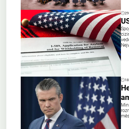
29
US
Spoj
ciz
ved
Nejv
18
He
am
Min
roz
měs