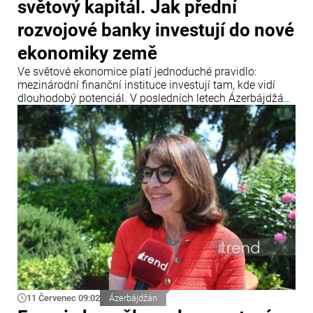
světový kapitál. Jak přední
rozvojové banky investují do nové
ekonomiky země
Ve světové ekonomice platí jednoduché pravidlo:
mezinárodní finanční instituce investují tam, kde vidí
dlouhodobý potenciál. V posledních letech Ázerbájdžán
upevnil svou pozici jako jedno z klíčových dopravních a
energetických center Eurasie a zároveň se stal
významnou platformou pro realizaci mezinárodních
infrastrukturních projektů.
11 Červenec 09:02
Ázerbájdžán