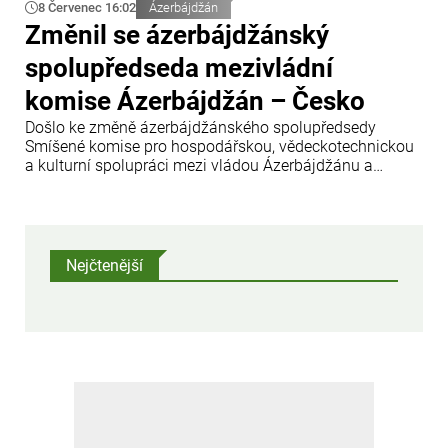
8 Červenec 16:02
Ázerbájdžán
Změnil se ázerbájdžánský
spolupředseda mezivládní
komise Ázerbájdžán – Česko
Došlo ke změně ázerbájdžánského spolupředsedy
Smíšené komise pro hospodářskou, vědeckotechnickou
a kulturní spolupráci mezi vládou Ázerbájdžánu a
vládou České republiky.
Nejčtenější