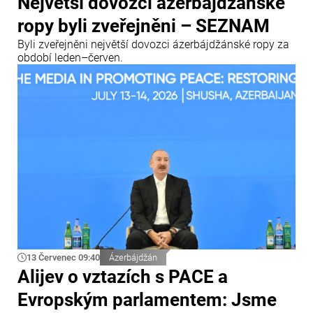
Největší dovozci ázerbájdžánské
ropy byli zveřejněni – SEZNAM
Byli zveřejněni největší dovozci ázerbájdžánské ropy za
období leden–červen.
13 Červenec 09:40
Ázerbájdžán
Alijev o vztazích s PACE a
Evropským parlamentem: Jsme