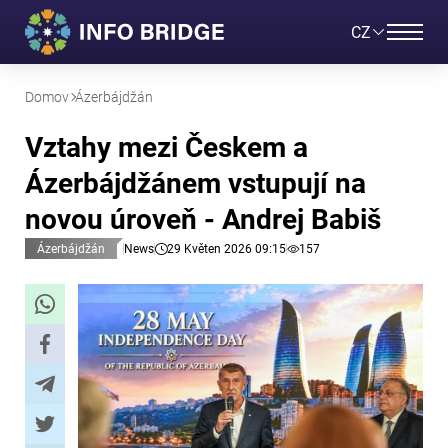
CZ
Domov
Ázerbájdžán
Vztahy mezi Českem a
Ázerbájdžánem vstupují na
novou úroveň - Andrej Babiš
Ázerbájdžán
News
29 Květen 2026 09:15
157