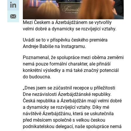
Mezi Českem a Ázerbájdžánem se vytvořily
velmi dobré a dynamicky se rozvíjející vztahy.
Uvádí se to v příspěvku českého premiéra
Andreje Babiše na Instagramu.
Poznamenal, že spolupráce mezi oběma zeměmi
nemá pouze formální charakter, ale přináší
konkrétní výsledky a má také značný potenciál
do budoucna.
„Dnes jsem se zúčastnil recepce u příležitosti
Dne nezávislosti Ázerbájdžánské republiky.
Česká republika a Ázerbájdžán mají velmi dobré
a dynamicky se rozvíjející vztahy. Díky mé
návštěvě Ázerbájdžánu, která se uskutečnila
před měsícem společně s velkou českou
podnikatelskou delegací, naše spolupráce nemá