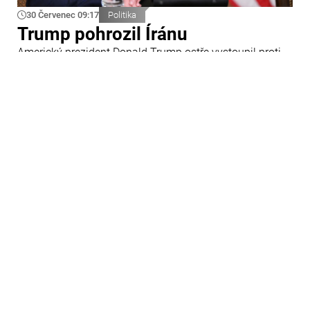
30 Červenec 09:17
Politika
Trump pohrozil Íránu
Americký prezident Donald Trump ostře vystoupil proti
Íránu a slíbil tvrdou odpověď na kroky Teheránu.
Prohlásil to při odpovědích na otázky novinářů v Bílém
domě. Podle amerického prezidenta jsou Spojené státy
připraveny zasadit Íránu „velmi silný úder“.
29 Červenec 09:45
Ázerbájdžán
Ázerbájdžánská reprezentace do