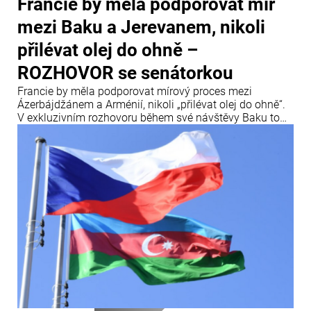
Francie by měla podporovat mír
mezi Baku a Jerevanem, nikoli
přilévat olej do ohně –
ROZHOVOR se senátorkou
Francie by měla podporovat mírový proces mezi
Ázerbájdžánem a Arménií, nikoli „přilévat olej do ohně“.
V exkluzivním rozhovoru během své návštěvy Baku to
uvedla francouzská senátorka a členka Mezinárodního
centra Nizami Ganjavi Nathalie Gouletová.