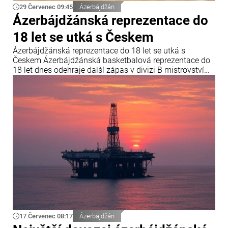
29 Červenec 09:45
Ázerbájdžán
Ázerbájdžánská reprezentace do
18 let se utká s Českem
Ázerbájdžánská reprezentace do 18 let se utká s
Českem Ázerbájdžánská basketbalová reprezentace do
18 let dnes odehraje další zápas v divizi B mistrovství
Evropy FIBA. V závěrečném kole skupiny B se
ázerbájdžánský tým utká s reprezentací České republiky.
Utkání se odehraje v chorvatské Opatiji a začne ve 18:00
středoevropského letního času.
17 Červenec 08:17
Ázerbájdžán