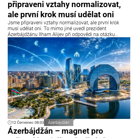
připraveni vztahy normalizovat,
ale první krok musí udělat oni
Jsme připraveni vztahy normalizovat, ale první krok
musí udělat oni. To mimo jiné uvedl prezident
Ázerbájdžánu Ilham Alijev při odpovědi na otázku
týkající se vztahů Ázerbájdžánu s Parlamentním
shromážděním Rady Evropy (PACE) a Evropským
parlamentem během setkání s účastníky IV. Šušského
globálního mediálního fóra.
12 Červenec 08:03
Ázerbájdžán
Ázerbájdžán – magnet pro