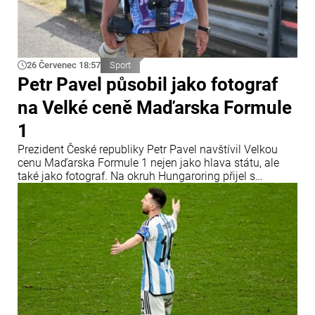
26 Červenec 18:57
Sport
Petr Pavel působil jako fotograf
na Velké ceně Maďarska Formule
1
Prezident České republiky Petr Pavel navštívil Velkou
cenu Maďarska Formule 1 nejen jako hlava státu, ale
také jako fotograf. Na okruh Hungaroring přijel s
profesionální fotografickou technikou a oficiální
akreditací Mezinárodní automobilové federace (FIA).