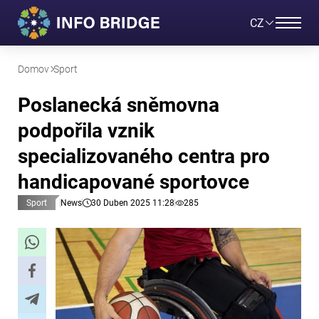
CZ
Domov
Sport
Poslanecká sněmovna
podpořila vznik
specializovaného centra pro
handicapované sportovce​
Sport
News
30 Duben 2025 11:28
285