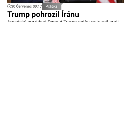
30 Červenec 09:17
Politika
Trump pohrozil Íránu
Americký prezident Donald Trump ostře vystoupil proti
Íránu a slíbil tvrdou odpověď na kroky Teheránu.
Prohlásil to při odpovědích na otázky novinářů v Bílém
domě. Podle amerického prezidenta jsou Spojené státy
připraveny zasadit Íránu „velmi silný úder“.
29 Červenec 09:45
Ázerbájdžán
Ázerbájdžánská reprezentace do