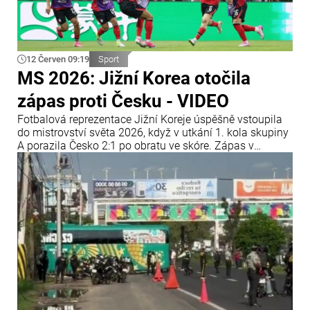
12 Červen 09:19
Sport
MS 2026: Jižní Korea otočila
zápas proti Česku - VIDEO
Fotbalová reprezentace Jižní Koreje úspěšně vstoupila
do mistrovství světa 2026, když v utkání 1. kola skupiny
A porazila Česko 2:1 po obratu ve skóre. Zápas v
Guadalajaře se dlouho nevyvíjel ve prospěch asijského
týmu, ten však dokázal průběh utkání zvrátit a získat tři
body.