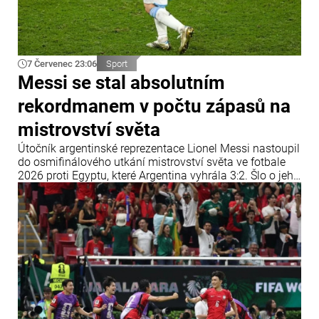
7 Červenec 23:06
Sport
Messi se stal absolutním
rekordmanem v počtu zápasů na
mistrovství světa
Útočník argentinské reprezentace Lionel Messi nastoupil
do osmifinálového utkání mistrovství světa ve fotbale
2026 proti Egyptu, které Argentina vyhrála 3:2. Šlo o jeho
14. zápas ve vyřazovací fázi mistrovství světa, čímž
vyrovnal rekord bývalého německého reprezentanta
Miroslava Kloseho.