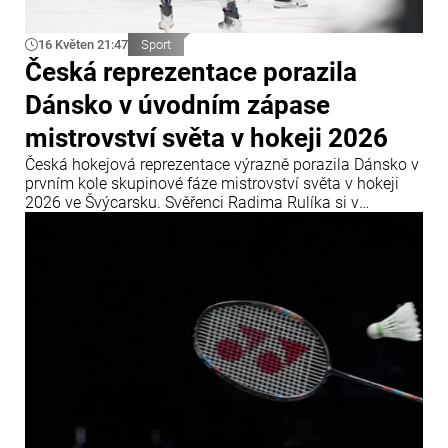
16 Květen 21:47
Sport
Česká reprezentace porazila
Dánsko v úvodním zápase
mistrovství světa v hokeji 2026
Česká hokejová reprezentace výrazně porazila Dánsko v
prvním kole skupinové fáze mistrovství světa v hokeji
2026 ve Švýcarsku. Svěřenci Radima Rulíka si v
úvodním utkání skupinové fáze MS 2026, které se koná
od 15. do 31. května ve Švýcarsku, sebevědomě poradili
s dánským výběrem.