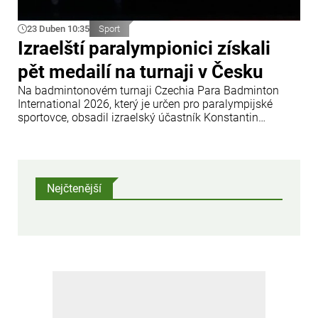
23 Duben 10:35
Sport
Izraelští paralympionici získali
pět medailí na turnaji v Česku
Na badmintonovém turnaji Czechia Para Badminton
International 2026, který je určen pro paralympijské
sportovce, obsadil izraelský účastník Konstantin
Afinogenov (kategorie WH1) první místo. Ve čtyřhře
skončili Izraelci Konstantin Afinogenov a Amir Levi na
třetím místě poté, co prohráli v semifinále.
Nejčtenější