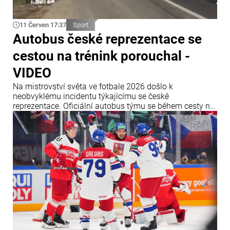
11 Červen 17:37
Sport
Autobus české reprezentace se
cestou na trénink porouchal -
VIDEO
Na mistrovství světa ve fotbale 2026 došlo k
neobvyklému incidentu týkajícímu se české
reprezentace. Oficiální autobus týmu se během cesty na
trénink v mexickém městě Zapopan nečekaně
porouchal. Porucha způsobila značné dopravní
komplikace a narušila plány českého mužstva.