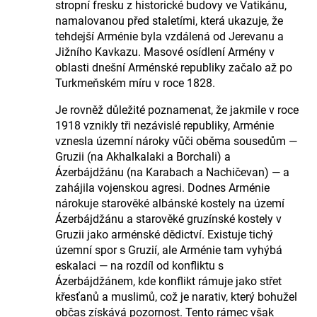
stropní fresku z historické budovy ve Vatikánu,
namalovanou před staletími, která ukazuje, že
tehdejší Arménie byla vzdálená od Jerevanu a
Jižního Kavkazu. Masové osídlení Armény v
oblasti dnešní Arménské republiky začalo až po
Turkmeňském míru v roce 1828.
Je rovněž důležité poznamenat, že jakmile v roce
1918 vznikly tři nezávislé republiky, Arménie
vznesla územní nároky vůči oběma sousedům —
Gruzii (na Akhalkalaki a Borchali) a
Ázerbájdžánu (na Karabach a Nachičevan) — a
zahájila vojenskou agresi. Dodnes Arménie
nárokuje starověké albánské kostely na území
Ázerbájdžánu a starověké gruzínské kostely v
Gruzii jako arménské dědictví. Existuje tichý
územní spor s Gruzií, ale Arménie tam vyhýbá
eskalaci — na rozdíl od konfliktu s
Ázerbájdžánem, kde konflikt rámuje jako střet
křesťanů a muslimů, což je narativ, který bohužel
občas získává pozornost. Tento rámec však