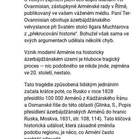
Ovannisian, zástupkyně Arménské rady v Římě,
publikovaný ve vašem váženém médiu. Paní Ter-
Ovannisian obviňuje ázerbájdžánského
velvyslance při Svatém stolci Ilgara Muchtarova
z „překrucování historie“. Bohužel však sama ve
svých argumentech udělala několik chyb.
Vznik moderní Arménie na historicky
ázerbájdžánském území je hluboce tragický
proces — nic podobného se nikde jinde, zejména
ve 20. století, nestalo.
Tato tragédie způsobená lidským jednáním
začala krátce poté, co Rusko v roce 1828
přesídlilo 100 000 Arménů z Kádžárského Íránu
a Osmanské říše do této oblasti (Glinka, S., Popis
přesídlení ázerbájdžánských Arménů do hranic
Ruska, Moskva, 1831, str. 108, 114). Tato klíčová
historická událost, která zásadně změnila
podobu regionu, je něco, co Arméni často