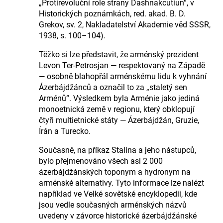
„Protirevoluční role strany Dashnakcutiun“, v
Historických poznámkách, red. akad. B. D.
Grekov, sv. 2, Nakladatelství Akademie věd SSSR,
1938, s. 100–104).
Těžko si lze představit, že arménský prezident
Levon Ter-Petrosjan — respektovaný na Západě
— osobně blahopřál arménskému lidu k vyhnání
Ázerbájdžánců a označil to za „staletý sen
Arménů“. Výsledkem byla Arménie jako jediná
monoetnická země v regionu, který obklopují
čtyři multietnické státy — Ázerbájdžán, Gruzie,
Írán a Turecko.
Současně, na příkaz Stalina a jeho nástupců,
bylo přejmenováno všech asi 2 000
ázerbájdžánských toponym a hydronym na
arménské alternativy. Tyto informace lze nalézt
například ve Velké sovětské encyklopedii, kde
jsou vedle současných arménských názvů
uvedeny v závorce historické ázerbájdžánské