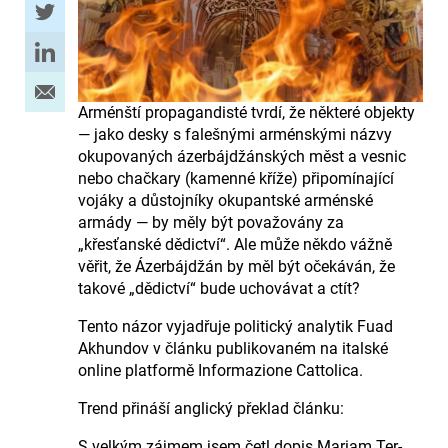
Arménští propagandisté tvrdí, že některé objekty
— jako desky s falešnými arménskými názvy
okupovaných ázerbájdžánských měst a vesnic
nebo chačkary (kamenné kříže) připomínající
vojáky a důstojníky okupantské arménské
armády — by měly být považovány za
„křesťanské dědictví“. Ale může někdo vážně
věřit, že Ázerbájdžán by měl být očekáván, že
takové „dědictví“ bude uchovávat a ctít?
Tento názor vyjadřuje politický analytik Fuad
Akhundov v článku publikovaném na italské
online platformě Informazione Cattolica.
Trend přináší anglický překlad článku:
S velkým zájmem jsem četl dopis Mariam Ter-