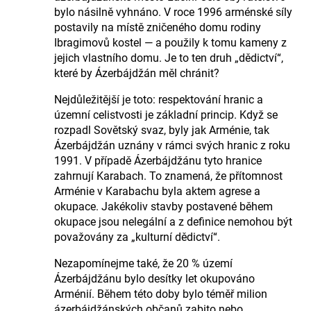
bylo násilně vyhnáno. V roce 1996 arménské síly
postavily na místě zničeného domu rodiny
Ibragimovů kostel — a použily k tomu kameny z
jejich vlastního domu. Je to ten druh „dědictví“,
které by Ázerbájdžán měl chránit?
Nejdůležitější je toto: respektování hranic a
územní celistvosti je základní princip. Když se
rozpadl Sovětský svaz, byly jak Arménie, tak
Ázerbájdžán uznány v rámci svých hranic z roku
1991. V případě Ázerbájdžánu tyto hranice
zahrnují Karabach. To znamená, že přítomnost
Arménie v Karabachu byla aktem agrese a
okupace. Jakékoliv stavby postavené během
okupace jsou nelegální a z definice nemohou být
považovány za „kulturní dědictví“.
Nezapomínejme také, že 20 % území
Ázerbájdžánu bylo desítky let okupováno
Arménií. Během této doby bylo téměř milion
ázerbájdžánských občanů zabito nebo