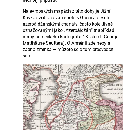
nechtějí připustit.
Na evropských mapách z této doby je Jižní
Kavkaz zobrazován spolu s Gruzií a deseti
ázerbájdžánskými chanáty, často kolektivně
označovanými jako „Ázerbájdžán“ (například
mapy německého kartografa 18. století Georga
Matthäuse Seuttera). O Arménii zde nebyla
žádná zmínka — můžete se o tom přesvědčit
sami.