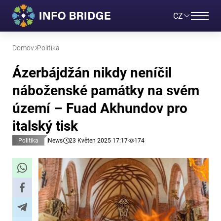
CZ
Domov
Politika
Ázerbájdžán nikdy neníčil
náboženské památky na svém
území – Fuad Akhundov pro
italský tisk
Politika
News
23 Květen 2025 17:17
174