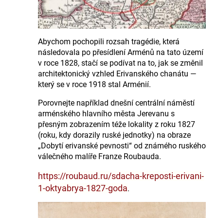
Abychom pochopili rozsah tragédie, která
následovala po přesídlení Arménů na tato území
v roce 1828, stačí se podívat na to, jak se změnil
architektonický vzhled Erivanského chanátu —
který se v roce 1918 stal Arménií.
Porovnejte například dnešní centrální náměstí
arménského hlavního města Jerevanu s
přesným zobrazením téže lokality z roku 1827
(roku, kdy dorazily ruské jednotky) na obraze
„Dobytí erivanské pevnosti“ od známého ruského
válečného malíře Franze Roubauda.
https://roubaud.ru/sdacha-kreposti-erivani-
1-oktyabrya-1827-goda
.