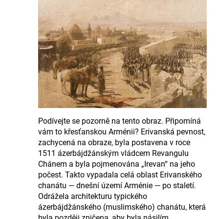
Podívejte se pozorně na tento obraz. Připomíná
vám to křesťanskou Arménii? Erivanská pevnost,
zachycená na obraze, byla postavena v roce
1511 ázerbájdžánským vládcem Revangulu
Chánem a byla pojmenována „Irevan“ na jeho
počest. Takto vypadala celá oblast Erivanského
chanátu — dnešní území Arménie — po staletí.
Odrážela architekturu typického
ázerbájdžánského (muslimského) chanátu, která
byla později zničena, aby byla násilím