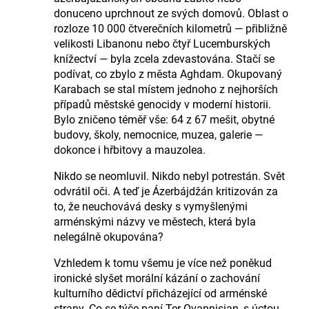
donuceno uprchnout ze svých domovů. Oblast o
rozloze 10 000 čtverečních kilometrů — přibližně
velikosti Libanonu nebo čtyř Lucemburských
knížectví — byla zcela zdevastována. Stačí se
podívat, co zbylo z města Aghdam. Okupovaný
Karabach se stal místem jednoho z nejhorších
případů městské genocidy v moderní historii.
Bylo zničeno téměř vše: 64 z 67 mešit, obytné
budovy, školy, nemocnice, muzea, galerie —
dokonce i hřbitovy a mauzolea.
Nikdo se neomluvil. Nikdo nebyl potrestán. Svět
odvrátil oči. A teď je Ázerbájdžán kritizován za
to, že neuchovává desky s vymyšlenými
arménskými názvy ve městech, která byla
nelegálně okupována?
Vzhledem k tomu všemu je více než poněkud
ironické slyšet morální kázání o zachování
kulturního dědictví přicházející od arménské
strany. Co se týče paní Ter-Ovannisian, s úctou