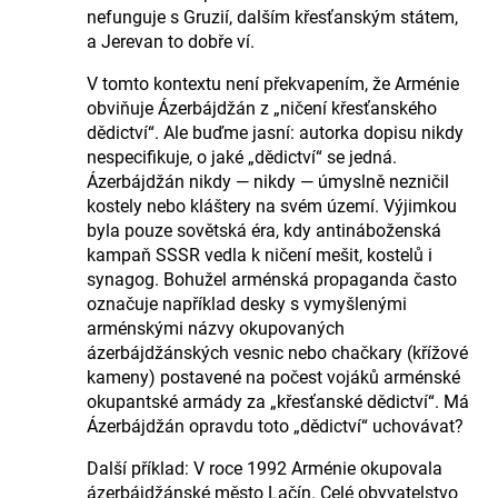
nefunguje s Gruzií, dalším křesťanským státem,
a Jerevan to dobře ví.
V tomto kontextu není překvapením, že Arménie
obviňuje Ázerbájdžán z „ničení křesťanského
dědictví“. Ale buďme jasní: autorka dopisu nikdy
nespecifikuje, o jaké „dědictví“ se jedná.
Ázerbájdžán nikdy — nikdy — úmyslně nezničil
kostely nebo kláštery na svém území. Výjimkou
byla pouze sovětská éra, kdy antináboženská
kampaň SSSR vedla k ničení mešit, kostelů i
synagog. Bohužel arménská propaganda často
označuje například desky s vymyšlenými
arménskými názvy okupovaných
ázerbájdžánských vesnic nebo chačkary (křížové
kameny) postavené na počest vojáků arménské
okupantské armády za „křesťanské dědictví“. Má
Ázerbájdžán opravdu toto „dědictví“ uchovávat?
Další příklad: V roce 1992 Arménie okupovala
ázerbájdžánské město Lačín. Celé obyvatelstvo