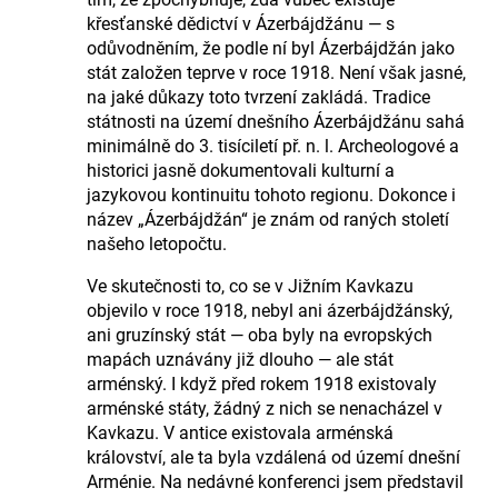
křesťanské dědictví v Ázerbájdžánu — s
odůvodněním, že podle ní byl Ázerbájdžán jako
stát založen teprve v roce 1918. Není však jasné,
na jaké důkazy toto tvrzení zakládá. Tradice
státnosti na území dnešního Ázerbájdžánu sahá
minimálně do 3. tisíciletí př. n. l. Archeologové a
historici jasně dokumentovali kulturní a
jazykovou kontinuitu tohoto regionu. Dokonce i
název „Ázerbájdžán“ je znám od raných století
našeho letopočtu.
Ve skutečnosti to, co se v Jižním Kavkazu
objevilo v roce 1918, nebyl ani ázerbájdžánský,
ani gruzínský stát — oba byly na evropských
mapách uznávány již dlouho — ale stát
arménský. I když před rokem 1918 existovaly
arménské státy, žádný z nich se nenacházel v
Kavkazu. V antice existovala arménská
království, ale ta byla vzdálená od území dnešní
Arménie. Na nedávné konferenci jsem představil