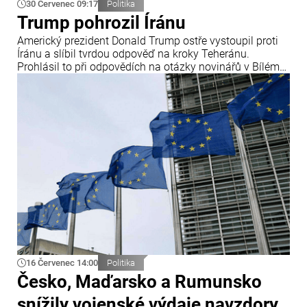
30 Červenec 09:17
Politika
Trump pohrozil Íránu
Americký prezident Donald Trump ostře vystoupil proti
Íránu a slíbil tvrdou odpověď na kroky Teheránu.
Prohlásil to při odpovědích na otázky novinářů v Bílém
domě. Podle amerického prezidenta jsou Spojené státy
připraveny zasadit Íránu „velmi silný úder“.
16 Červenec 14:00
Politika
Česko, Maďarsko a Rumunsko
snížily vojenské výdaje navzdory