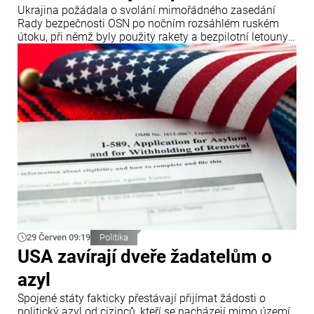
Ukrajina požádala o svolání mimořádného zasedání
Rady bezpečnosti OSN po nočním rozsáhlém ruském
útoku, při němž byly použity rakety a bezpilotní letouny.
Oznámil to ukrajinský ministr zahraničních věcí Andrij
Sybiha.
29 Červen 09:19
Politika
USA zavírají dveře žadatelům o
azyl
Spojené státy fakticky přestávají přijímat žádosti o
politický azyl od cizinců, kteří se nacházejí mimo území