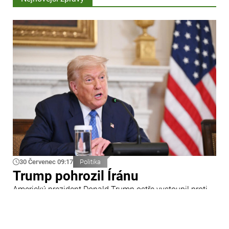
30 Červenec 09:17
Politika
Trump pohrozil Íránu
Americký prezident Donald Trump ostře vystoupil proti
Íránu a slíbil tvrdou odpověď na kroky Teheránu.
Prohlásil to při odpovědích na otázky novinářů v Bílém
domě. Podle amerického prezidenta jsou Spojené státy
připraveny zasadit Íránu „velmi silný úder“.