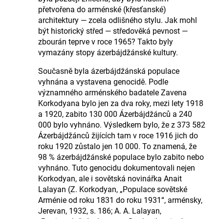
přetvořena do arménské (křesťanské)
architektury — zcela odlišného stylu. Jak mohl
být historický střed — středověká pevnost —
zbourán teprve v roce 1965? Takto byly
vymazány stopy ázerbájdžánské kultury.
Současně byla ázerbájdžánská populace
vyhnána a vystavena genocidě. Podle
významného arménského badatele Zavena
Korkodyana bylo jen za dva roky, mezi lety 1918
a 1920, zabito 130 000 Ázerbájdžánců a 240
000 bylo vyhnáno. Výsledkem bylo, že z 373 582
Ázerbájdžánců žijících tam v roce 1916 jich do
roku 1920 zůstalo jen 10 000. To znamená, že
98 % ázerbájdžánské populace bylo zabito nebo
vyhnáno. Tuto genocidu dokumentovali nejen
Korkodyan, ale i sovětská novinářka Anait
Lalayan (Z. Korkodyan, „Populace sovětské
Arménie od roku 1831 do roku 1931“, arménsky,
Jerevan, 1932, s. 186; A. A. Lalayan,