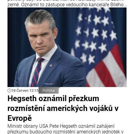
země. Oznámil to zástupce vedoucího kanceláře Bílého
domu Stephen Miller po rozhodnutí Nejvyššího soudu
USA, který zpřísnil pravidla pro udělování azylu.
18 Červen 12:15
Politika
Hegseth oznámil přezkum
rozmístění amerických vojáků v
Evropě
Ministr obrany USA Pete Hegseth oznámil zahájení
přezkumu budoucího rozmístění amerických jednotek v