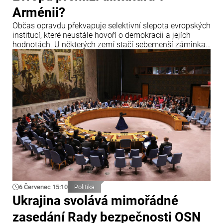
Arménii?
Občas opravdu překvapuje selektivní slepota evropských
institucí, které neustále hovoří o demokracii a jejích
hodnotách. U některých zemí stačí sebemenší záminka,
aby zazněla obvinění, hrozby sankcemi a hlasitá
prohlášení o krizi demokracie.
6 Červenec 15:10
Politika
Ukrajina svolává mimořádné
zasedání Rady bezpečnosti OSN