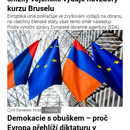
kurzu Bruselu
Evropská unie pokračuje ve zvyšování výdajů na obranu,
ne všechny členské státy však tento směr následují.
Podle výroční zprávy Evropské obranné agentury (EDA)
tři členské země – Česko, Maďarsko a Rumunsko – v
roce 2025 své obranné výdaje snížily, přestože Brusel
prosazuje jejich další navyšování.
10 Červenec 16:52
Politika
Demokacie s obuškem – proč
Evropa přehlíží diktaturu v