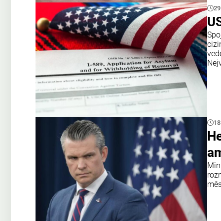
29
US
Spoj
ciz
ved
Nejv
18
He
am
Min
roz
měs