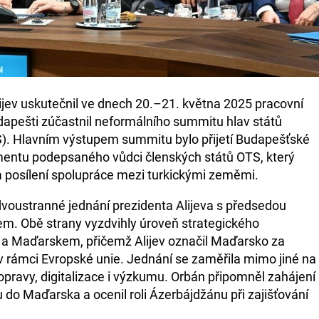
ijev uskutečnil ve dnech 20.–21. května 2025 pracovní
apešti zúčastnil neformálního summitu hlav států
S). Hlavním výstupem summitu bylo přijetí Budapešťské
mentu podepsaného vůdci členských států OTS, který
 posílení spolupráce mezi turkickými zeměmi.
dvoustranné jednání prezidenta Alijeva s předsedou
m. Obě strany vyzdvihly úroveň strategického
 a Maďarskem, přičemž Alijev označil Maďarsko za
v rámci Evropské unie. Jednání se zaměřila mimo jiné na
dopravy, digitalizace i výzkumu. Orbán připomněl zahájení
do Maďarska a ocenil roli Ázerbájdžánu při zajišťování