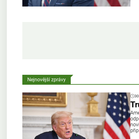
Nejnovější zprávy
30
Tr
Amer
odp
nov
přip