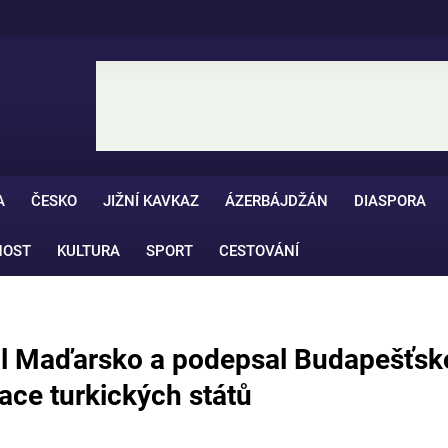
A
ČESKO
JIŽNÍ KAVKAZ
ÁZERBÁJDŽÁN
DIASPORA
NOST
KULTURA
SPORT
CESTOVÁNÍ
ívil Maďarsko a podepsal Budapešťs
ace turkických států