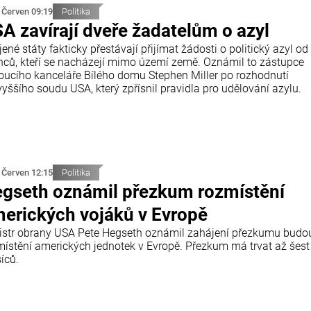
 Červen 09:19
Politika
A zavírají dveře žadatelům o azyl
ené státy fakticky přestávají přijímat žádosti o politický azyl od
inců, kteří se nacházejí mimo území země. Oznámil to zástupce
oucího kanceláře Bílého domu Stephen Miller po rozhodnutí
yššího soudu USA, který zpřísnil pravidla pro udělování azylu.
 Červen 12:15
Politika
gseth oznámil přezkum rozmístění
erických vojáků v Evropě
istr obrany USA Pete Hegseth oznámil zahájení přezkumu budo
místění amerických jednotek v Evropě. Přezkum má trvat až šest
íců.