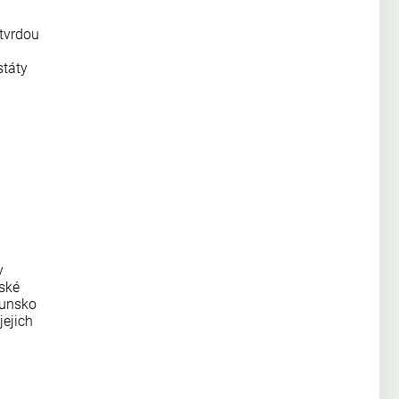
 tvrdou
státy
y
pské
munsko
jejich