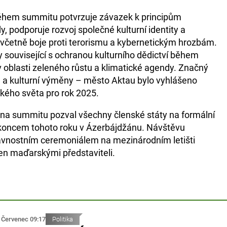
během summitu potvrzuje závazek k principům
, podporuje rozvoj společné kulturní identity a
, včetně boje proti terorismu a kybernetickým hrozbám.
y související s ochranou kulturního dědictví během
í v oblasti zeleného růstu a klimatické agendy. Značný
že a kulturní výměny – město Aktau bylo vyhlášeno
kého světa pro rok 2025.
 na summitu pozval všechny členské státy na formální
 koncem tohoto roku v Ázerbájdžánu. Návštěvu
lavnostním ceremoniálem na mezinárodním letišti
en maďarskými představiteli.
 Červenec 09:17
Politika