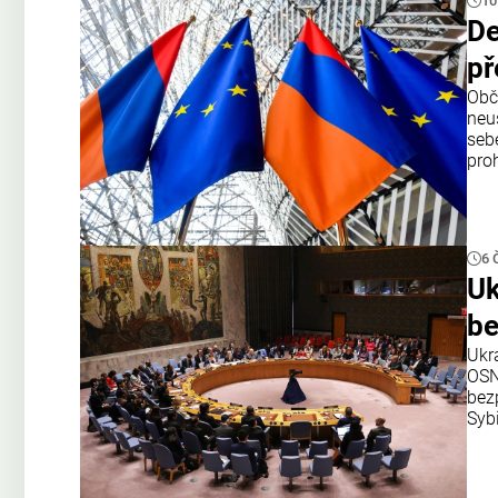
10
De
př
Obč
neu
seb
proh
6 
Uk
be
Ukr
OSN
bezp
Syb