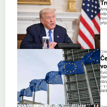
Tr
Amer
odp
nov
přip
16
Če
vo
Evr
čle
obr
– v 
dal