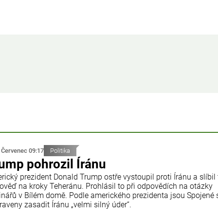
 Červenec 09:17
Politika
ump pohrozil Íránu
ický prezident Donald Trump ostře vystoupil proti Íránu a slíbil
ověď na kroky Teheránu. Prohlásil to při odpovědích na otázky
inářů v Bílém domě. Podle amerického prezidenta jsou Spojené 
raveny zasadit Íránu „velmi silný úder“.