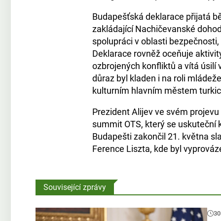
Budapešťská deklarace přijatá 
zakládající Nachičevanské dohody
spolupráci v oblasti bezpečnosti
Deklarace rovněž oceňuje aktivit
ozbrojených konfliktů a vítá úsil
důraz byl kladen i na roli mláde
kulturním hlavním městem turkic
Prezident Alijev ve svém projevu
summit OTS, který se uskuteční
Budapešti zakončil 21. května s
Ference Liszta, kde byl vyprováz
Související zprávy
30