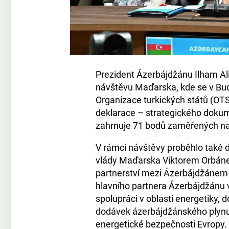
Prezident Ázerbájdžánu Ilham Al
návštěvu Maďarska, kde se v Bud
Organizace turkických států (OT
deklarace – strategického doku
zahrnuje 71 bodů zaměřených na
V rámci návštěvy proběhlo také 
vlády Maďarska Viktorem Orbáne
partnerství mezi Ázerbájdžánem
hlavního partnera Ázerbájdžánu 
spolupráci v oblasti energetiky, 
dodávek ázerbájdžánského plynu 
energetické bezpečnosti Evropy.