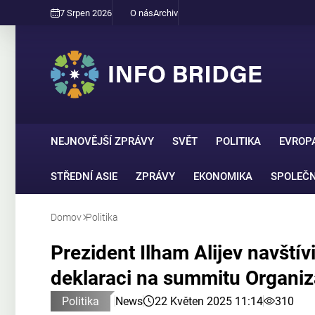
7 Srpen 2026
O nás
Archiv
NEJNOVĚJŠÍ ZPRÁVY
SVĚT
POLITIKA
EVROP
STŘEDNÍ ASIE
ZPRÁVY
EKONOMIKA
SPOLEČ
Domov
Politika
Prezident Ilham Alijev navšt
deklaraci na summitu Organiz
Politika
News
22 Květen 2025 11:14
310