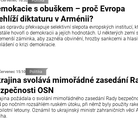
 Červenec 16:52
Politika
mokacie s obuškem – proč Evropa
ehlíží diktaturu v Arménii?
as opravdu překvapuje selektivní slepota evropských institucí, k
stále hovoří o demokracii a jejích hodnotách. U některých zemí s
emenší záminka, aby zazněla obvinění, hrozby sankcemi a hlasi
lášení o krizi demokracie.
Červenec 15:10
Politika
rajina svolává mimořádné zasedání R
zpečnosti OSN
ajina požádala o svolání mimořádného zasedání Rady bezpečno
 po nočním rozsáhlém ruském útoku, při němž byly použity rake
ilotní letouny. Oznámil to ukrajinský ministr zahraničních věcí A
iha.