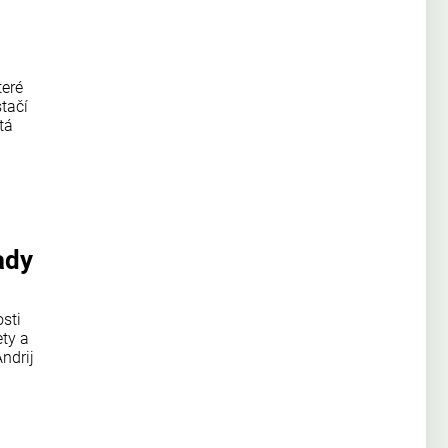
teré
tačí
tá
ady
sti
ty a
ndrij