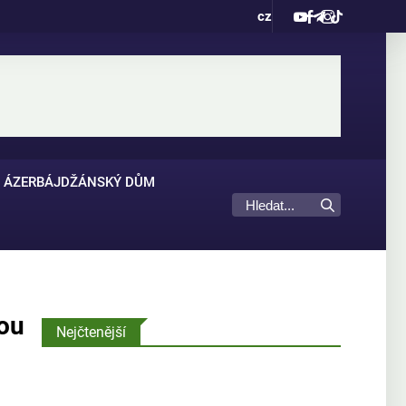
cz
ÁZERBÁJDŽÁNSKÝ DŮM
kou
Nejčtenější