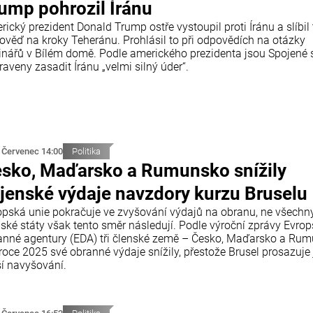
ump pohrozil Íránu
ický prezident Donald Trump ostře vystoupil proti Íránu a slíbil
ověď na kroky Teheránu. Prohlásil to při odpovědích na otázky
inářů v Bílém domě. Podle amerického prezidenta jsou Spojené 
raveny zasadit Íránu „velmi silný úder“.
 Červenec 14:00
Politika
sko, Maďarsko a Rumunsko snížily
jenské výdaje navzdory kurzu Bruselu
opská unie pokračuje ve zvyšování výdajů na obranu, ne všechn
nské státy však tento směr následují. Podle výroční zprávy Evro
anné agentury (EDA) tři členské země – Česko, Maďarsko a Ru
roce 2025 své obranné výdaje snížily, přestože Brusel prosazuje 
ší navyšování.