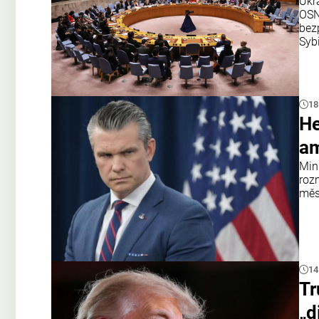
Ukr
OSN
bezp
Syb
18
He
am
Min
roz
měs
14
Tr
„d