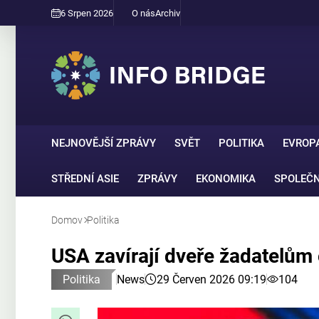
6 Srpen 2026
O nás
Archiv
NEJNOVĚJŠÍ ZPRÁVY
SVĚT
POLITIKA
EVROP
STŘEDNÍ ASIE
ZPRÁVY
EKONOMIKA
SPOLEČ
Domov
Politika
USA zavírají dveře žadatelům 
Politika
News
29 Červen 2026 09:19
104