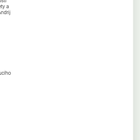
sti
ty a
ndrij
ucího