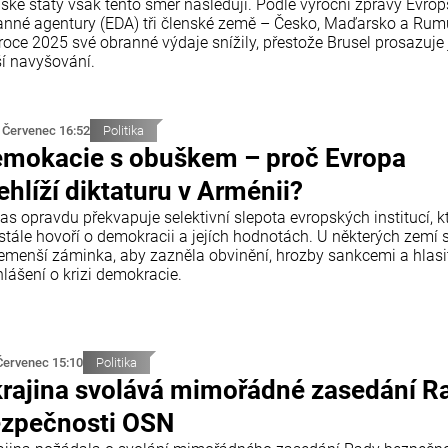
nské státy však tento směr následují. Podle výroční zprávy Evro
anné agentury (EDA) tři členské země – Česko, Maďarsko a Ru
roce 2025 své obranné výdaje snížily, přestože Brusel prosazuje 
ší navyšování.
 Červenec 16:52
Politika
mokacie s obuškem – proč Evropa
ehlíží diktaturu v Arménii?
as opravdu překvapuje selektivní slepota evropských institucí, k
stále hovoří o demokracii a jejích hodnotách. U některých zemí s
emenší záminka, aby zazněla obvinění, hrozby sankcemi a hlasi
lášení o krizi demokracie.
Červenec 15:10
Politika
rajina svolává mimořádné zasedání R
zpečnosti OSN