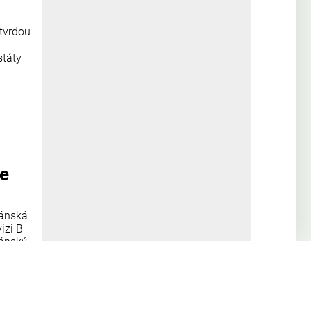
 tvrdou
státy
se
žánská
izi B
žánský
atské