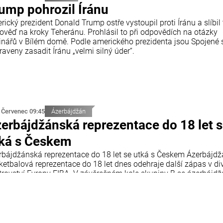
ump pohrozil Íránu
ický prezident Donald Trump ostře vystoupil proti Íránu a slíbil
ověď na kroky Teheránu. Prohlásil to při odpovědích na otázky
inářů v Bílém domě. Podle amerického prezidenta jsou Spojené 
raveny zasadit Íránu „velmi silný úder“.
 Červenec 09:45
Ázerbájdžán
erbájdžánská reprezentace do 18 let 
ká s Českem
rbájdžánská reprezentace do 18 let se utká s Českem Ázerbájd
ketbalová reprezentace do 18 let dnes odehraje další zápas v div
trovství Evropy FIBA. V závěrečném kole skupiny B se ázerbájd
 utká s reprezentací České republiky. Utkání se odehraje v chorv
tiji a začne ve 18:00 středoevropského letního času.