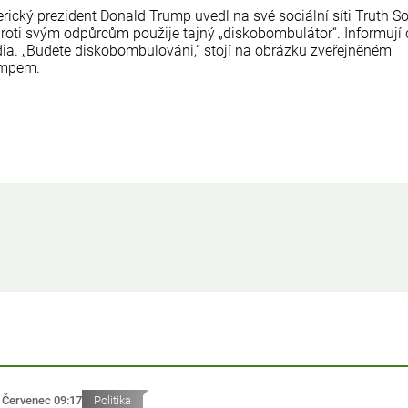
rický prezident Donald Trump uvedl na své sociální síti Truth So
proti svým odpůrcům použije tajný „diskobombulátor“. Informují
ia. „Budete diskobombulováni,“ stojí na obrázku zveřejněném
mpem.
 Červenec 09:17
Politika