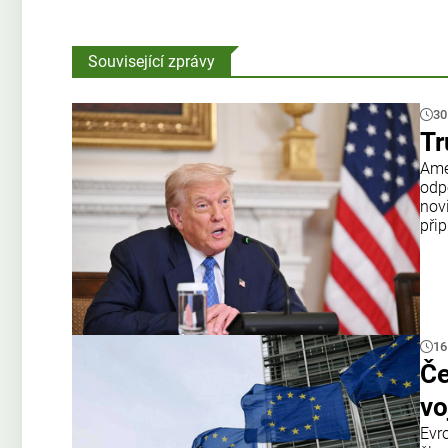
Související zprávy
30
Tr
Amer
odp
nov
přip
16
Če
vo
Evr