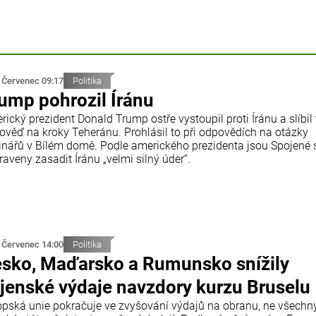
 Červenec 09:17
Politika
ump pohrozil Íránu
ický prezident Donald Trump ostře vystoupil proti Íránu a slíbil
ověď na kroky Teheránu. Prohlásil to při odpovědích na otázky
inářů v Bílém domě. Podle amerického prezidenta jsou Spojené 
raveny zasadit Íránu „velmi silný úder“.
 Červenec 14:00
Politika
sko, Maďarsko a Rumunsko snížily
jenské výdaje navzdory kurzu Bruselu
opská unie pokračuje ve zvyšování výdajů na obranu, ne všechn