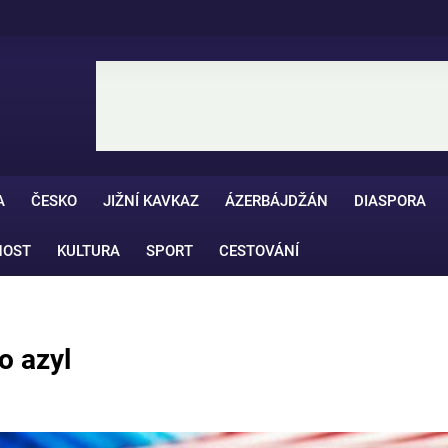
A
ČESKO
JIŽNÍ KAVKAZ
ÁZERBÁJDŽÁN
DIASPORA
NOST
KULTURA
SPORT
CESTOVÁNÍ
o azyl