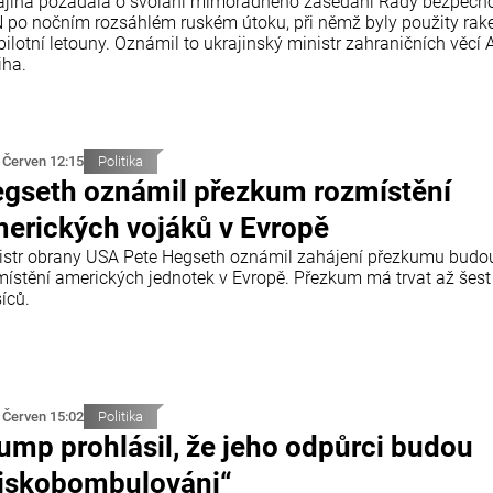
ajina požádala o svolání mimořádného zasedání Rady bezpečno
 po nočním rozsáhlém ruském útoku, při němž byly použity rake
ilotní letouny. Oznámil to ukrajinský ministr zahraničních věcí A
iha.
 Červen 12:15
Politika
gseth oznámil přezkum rozmístění
erických vojáků v Evropě
istr obrany USA Pete Hegseth oznámil zahájení přezkumu budo
místění amerických jednotek v Evropě. Přezkum má trvat až šest
íců.
 Červen 15:02
Politika
ump prohlásil, že jeho odpůrci budou
iskobombulováni“