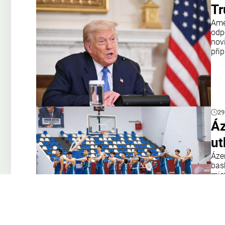
Tr
Amer
odp
nov
přip
29
Áz
ut
Áze
bas
mis
tým
Opa