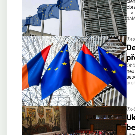
čle
obr
– v 
dal
10
De
př
Obč
neu
seb
proh
6 
Uk
be