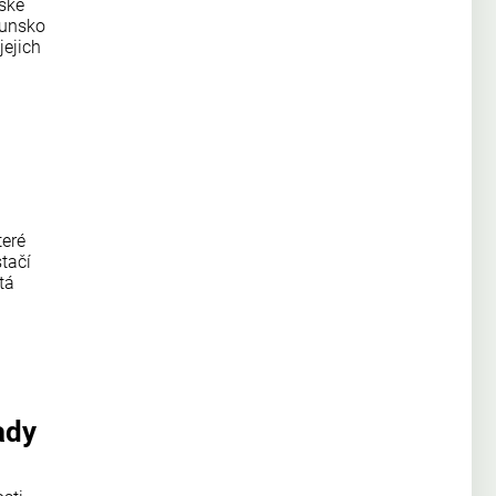
pské
munsko
jejich
teré
tačí
tá
ady