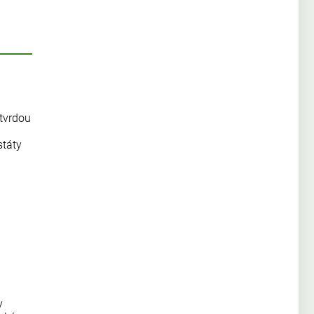
 tvrdou
státy
y