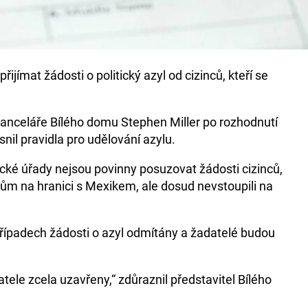
řijímat žádosti o politický azyl od cizinců, kteří se
anceláře Bílého domu Stephen Miller po rozhodnutí
nil pravidla pro udělování azylu.
cké úřady nejsou povinny posuzovat žádosti cizinců,
odům na hranici s Mexikem, ale dosud nevstoupili na
případech žádosti o azyl odmítány a žadatelé budou
tele zcela uzavřeny,“ zdůraznil představitel Bílého