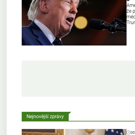
Ame
že 
méd
Tru
Nejnovější zprávy
30