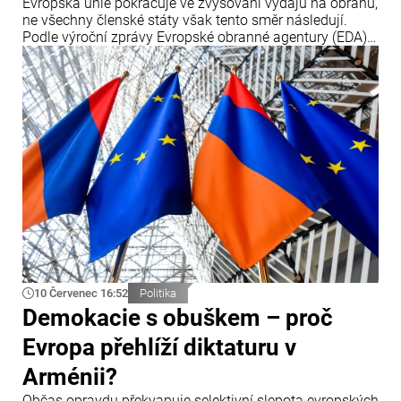
Evropská unie pokračuje ve zvyšování výdajů na obranu,
ne všechny členské státy však tento směr následují.
Podle výroční zprávy Evropské obranné agentury (EDA)
tři členské země – Česko, Maďarsko a Rumunsko – v
roce 2025 své obranné výdaje snížily, přestože Brusel
prosazuje jejich další navyšování.
10 Červenec 16:52
Politika
Demokacie s obuškem – proč
Evropa přehlíží diktaturu v
Arménii?
Občas opravdu překvapuje selektivní slepota evropských