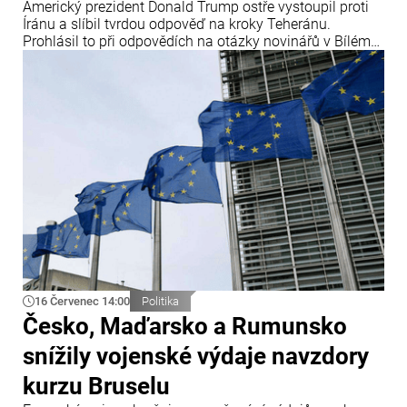
Americký prezident Donald Trump ostře vystoupil proti
Íránu a slíbil tvrdou odpověď na kroky Teheránu.
Prohlásil to při odpovědích na otázky novinářů v Bílém
domě. Podle amerického prezidenta jsou Spojené státy
připraveny zasadit Íránu „velmi silný úder“.
16 Červenec 14:00
Politika
Česko, Maďarsko a Rumunsko
snížily vojenské výdaje navzdory
kurzu Bruselu