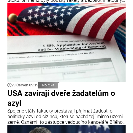
útoku, při němž byly použity rakety a bezpilotní letouny.
Oznámil to ukrajinský ministr zahraničních věcí Andrij
Sybiha.
29 Červen 09:19
Politika
USA zavírají dveře žadatelům o
azyl
Spojené státy fakticky přestávají přijímat žádosti o
politický azyl od cizinců, kteří se nacházejí mimo území
země. Oznámil to zástupce vedoucího kanceláře Bílého
domu Stephen Miller po rozhodnutí Nejvyššího soudu