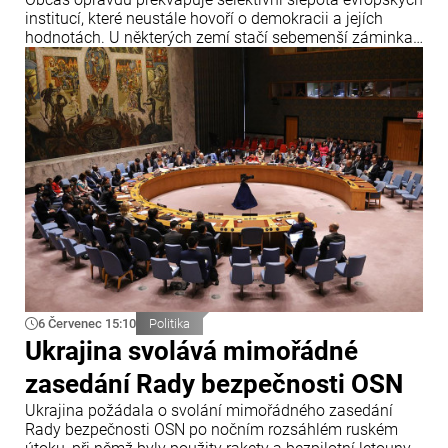
institucí, které neustále hovoří o demokracii a jejích
hodnotách. U některých zemí stačí sebemenší záminka,
aby zazněla obvinění, hrozby sankcemi a hlasitá
prohlášení o krizi demokracie.
6 Červenec 15:10
Politika
Ukrajina svolává mimořádné
zasedání Rady bezpečnosti OSN
Ukrajina požádala o svolání mimořádného zasedání
Rady bezpečnosti OSN po nočním rozsáhlém ruském