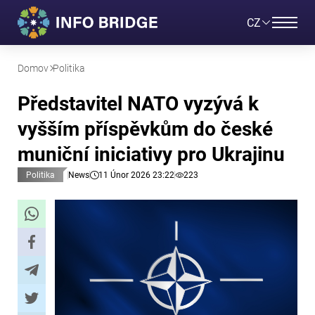
CZ
Domov
Politika
Představitel NATO vyzývá k
vyšším příspěvkům do české
muniční iniciativy pro Ukrajinu
Politika
News
11 Únor 2026 23:22
223