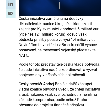
Česká iniciativa zaměřená na dodávky
dělostřelecké munice Ukrajině si klade za cíl
zajistit pro Kyjev munici v hodnotě 5 miliard eur
(více než 121 miliard korun), dosud však
obdržela přísliby pouze ve výši 1,4 miliardy eur.
Novinářům to ve středu v Bruselu sdělil vysoce
postavený, nejmenovaný vojenský představitel
NATO.
Podle tohoto představitele česká vláda potvrdila,
že bude iniciativu nadále koordinovat, a vyzval
spojence, aby v příspěvcích pokračovali.
Český premiér Andrej Babiš a další zástupci
vládní koalice původně uvedli, že chtějí iniciativu
zrušit, nakonec však své rozhodnutí změnili na
základě kompromisu, podle něhož Praha
přestane do projektu finančně přispívat.