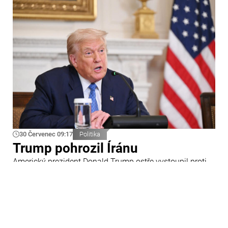
30 Červenec 09:17
Politika
Trump pohrozil Íránu
Americký prezident Donald Trump ostře vystoupil proti
Íránu a slíbil tvrdou odpověď na kroky Teheránu.
Prohlásil to při odpovědích na otázky novinářů v Bílém
domě. Podle amerického prezidenta jsou Spojené státy
připraveny zasadit Íránu „velmi silný úder“.