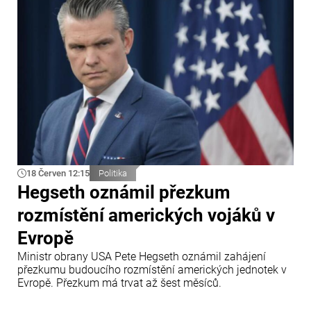
USA, který zpřísnil pravidla pro udělování azylu.
18 Červen 12:15
Politika
Hegseth oznámil přezkum
rozmístění amerických vojáků v
Evropě
Ministr obrany USA Pete Hegseth oznámil zahájení
přezkumu budoucího rozmístění amerických jednotek v
Evropě. Přezkum má trvat až šest měsíců.