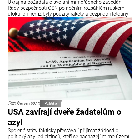
Ukrajina požádala o svolání mimořádného zasedání
Rady bezpečnosti OSN po nočním rozsáhlém ruském
útoku, při němž byly použity rakety a bezpilotní letouny.
Oznámil to ukrajinský ministr zahraničních věcí Andrij
Sybiha.
29 Červen 09:19
Politika
USA zavírají dveře žadatelům o
azyl
Spojené státy fakticky přestávají přijímat žádosti o
politický azyl od cizinců, kteří se nacházejí mimo území