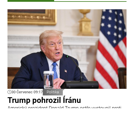
30 Červenec 09:17
Politika
Trump pohrozil Íránu
Americký prezident Donald Trump ostře vystoupil proti
Íránu a slíbil tvrdou odpověď na kroky Teheránu.
Prohlásil to při odpovědích na otázky novinářů v Bílém
domě. Podle amerického prezidenta jsou Spojené státy
připraveny zasadit Íránu „velmi silný úder“.