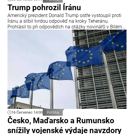
Trump pohrozil Íránu
Americký prezident Donald Trump ostře vystoupil proti
Íránu a slíbil tvrdou odpověď na kroky Teheránu.
Prohlásil to při odpovědích na otázky novinářů v Bílém
domě. Podle amerického prezidenta jsou Spojené státy
připraveny zasadit Íránu „velmi silný úder“.
16 Červenec 14:00
Politika
Česko, Maďarsko a Rumunsko
snížily vojenské výdaje navzdory