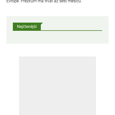
Evropě. Přezkum má trvat až šest měsíců.
Nejčtenější