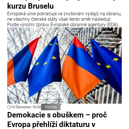
kurzu Bruselu
Evropská unie pokračuje ve zvyšování výdajů na obranu,
ne všechny členské státy však tento směr následují.
Podle výroční zprávy Evropské obranné agentury (EDA)
tři členské země – Česko, Maďarsko a Rumunsko – v
roce 2025 své obranné výdaje snížily, přestože Brusel
prosazuje jejich další navyšování.
10 Červenec 16:52
Politika
Demokacie s obuškem – proč
Evropa přehlíží diktaturu v