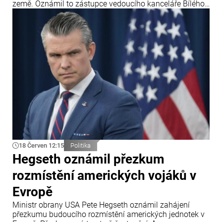
země. Oznámil to zástupce vedoucího kanceláře Bílého
domu Stephen Miller po rozhodnutí Nejvyššího soudu
USA, který zpřísnil pravidla pro udělování azylu.
18 Červen 12:15
Politika
Hegseth oznámil přezkum
rozmístění amerických vojáků v
Evropě
Ministr obrany USA Pete Hegseth oznámil zahájení
přezkumu budoucího rozmístění amerických jednotek v