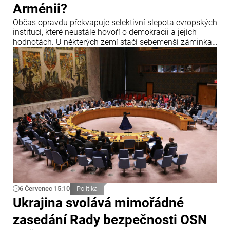
Arménii?
Občas opravdu překvapuje selektivní slepota evropských
institucí, které neustále hovoří o demokracii a jejích
hodnotách. U některých zemí stačí sebemenší záminka,
aby zazněla obvinění, hrozby sankcemi a hlasitá
prohlášení o krizi demokracie.
6 Červenec 15:10
Politika
Ukrajina svolává mimořádné
zasedání Rady bezpečnosti OSN