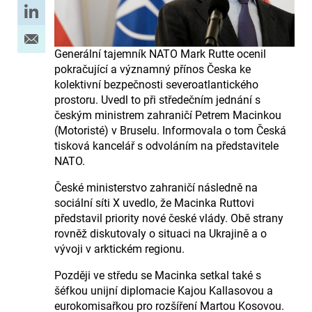
Generální tajemník NATO Mark Rutte ocenil
pokračující a významný přínos Česka ke
kolektivní bezpečnosti severoatlantického
prostoru. Uvedl to při středečním jednání s
českým ministrem zahraničí Petrem Macinkou
(Motoristé) v Bruselu. Informovala o tom Česká
tisková kancelář s odvoláním na představitele
NATO.
České ministerstvo zahraničí následně na
sociální síti X uvedlo, že Macinka Ruttovi
představil priority nové české vlády. Obě strany
rovněž diskutovaly o situaci na Ukrajině a o
vývoji v arktickém regionu.
Později ve středu se Macinka setkal také s
šéfkou unijní diplomacie Kajou Kallasovou a
eurokomisařkou pro rozšíření Martou Kosovou.