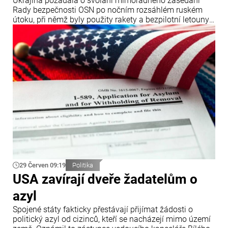
Ukrajina požádala o svolání mimořádného zasedání
Rady bezpečnosti OSN po nočním rozsáhlém ruském
útoku, při němž byly použity rakety a bezpilotní letouny.
Oznámil to ukrajinský ministr zahraničních věcí Andrij
Sybiha.
29 Červen 09:19
Politika
USA zavírají dveře žadatelům o
azyl
Spojené státy fakticky přestávají přijímat žádosti o
politický azyl od cizinců, kteří se nacházejí mimo území