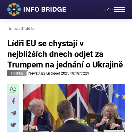
CZ
Domov
Politika
Lídři EU se chystají v
nejbližších dnech odjet za
Trumpem na jednání o Ukrajině
Politika
News
22 Listopad 2025 18:18
229