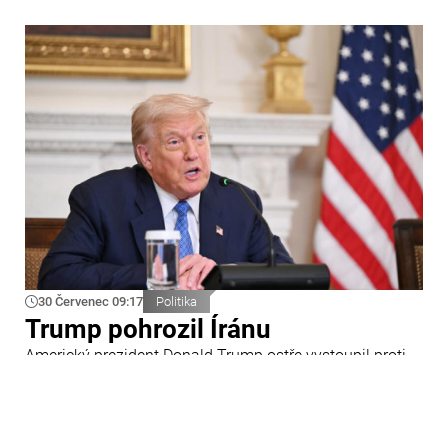
30 Červenec 09:17
Politika
Trump pohrozil Íránu
Americký prezident Donald Trump ostře vystoupil proti
Íránu a slíbil tvrdou odpověď na kroky Teheránu.
Prohlásil to při odpovědích na otázky novinářů v Bílém
domě. Podle amerického prezidenta jsou Spojené státy
připraveny zasadit Íránu „velmi silný úder“.