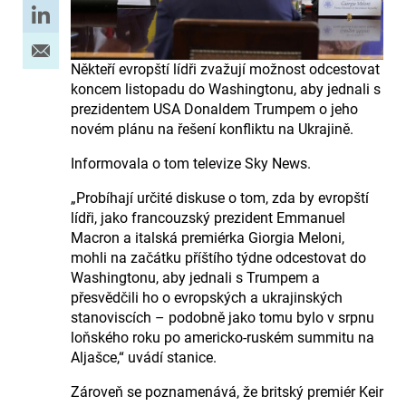
Někteří evropští lídři zvažují možnost odcestovat
koncem listopadu do Washingtonu, aby jednali s
prezidentem USA Donaldem Trumpem o jeho
novém plánu na řešení konfliktu na Ukrajině.
Informovala o tom televize Sky News.
„Probíhají určité diskuse o tom, zda by evropští
lídři, jako francouzský prezident Emmanuel
Macron a italská premiérka Giorgia Meloni,
mohli na začátku příštího týdne odcestovat do
Washingtonu, aby jednali s Trumpem a
přesvědčili ho o evropských a ukrajinských
stanoviscích – podobně jako tomu bylo v srpnu
loňského roku po americko-ruském summitu na
Aljašce,“ uvádí stanice.
Zároveň se poznamenává, že britský premiér Keir