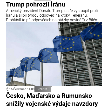
Trump pohrozil Íránu
Americký prezident Donald Trump ostře vystoupil proti
Íránu a slíbil tvrdou odpověď na kroky Teheránu.
Prohlásil to při odpovědích na otázky novinářů v Bílém
domě. Podle amerického prezidenta jsou Spojené státy
připraveny zasadit Íránu „velmi silný úder“.
16 Červenec 14:00
Politika
Česko, Maďarsko a Rumunsko
snížily vojenské výdaje navzdory