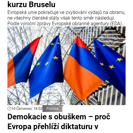
kurzu Bruselu
Evropská unie pokračuje ve zvyšování výdajů na obranu,
ne všechny členské státy však tento směr následují.
Podle výroční zprávy Evropské obranné agentury (EDA)
tři členské země – Česko, Maďarsko a Rumunsko – v
roce 2025 své obranné výdaje snížily, přestože Brusel
prosazuje jejich další navyšování.
10 Červenec 16:52
Politika
Demokacie s obuškem – proč
Evropa přehlíží diktaturu v