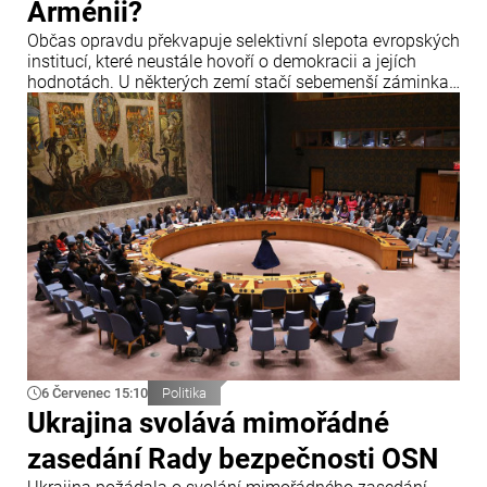
Arménii?
Občas opravdu překvapuje selektivní slepota evropských
institucí, které neustále hovoří o demokracii a jejích
hodnotách. U některých zemí stačí sebemenší záminka,
aby zazněla obvinění, hrozby sankcemi a hlasitá
prohlášení o krizi demokracie.
6 Červenec 15:10
Politika
Ukrajina svolává mimořádné
zasedání Rady bezpečnosti OSN