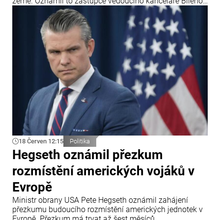
země. Oznámil to zástupce vedoucího kanceláře Bílého
domu Stephen Miller po rozhodnutí Nejvyššího soudu
USA, který zpřísnil pravidla pro udělování azylu.
18 Červen 12:15
Politika
Hegseth oznámil přezkum
rozmístění amerických vojáků v
Evropě
Ministr obrany USA Pete Hegseth oznámil zahájení
přezkumu budoucího rozmístění amerických jednotek v
Evropě. Přezkum má trvat až šest měsíců.