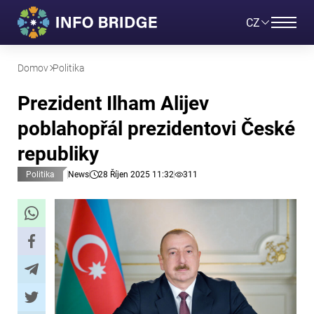
CZ
Domov
Politika
Prezident Ilham Alijev
poblahopřál prezidentovi České
republiky
Politika
News
28 Říjen 2025 11:32
311