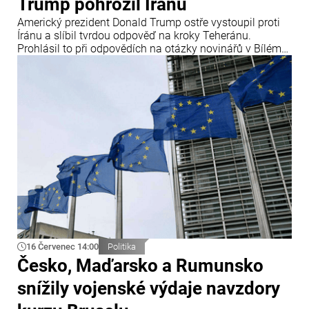
Trump pohrozil Íránu
Americký prezident Donald Trump ostře vystoupil proti
Íránu a slíbil tvrdou odpověď na kroky Teheránu.
Prohlásil to při odpovědích na otázky novinářů v Bílém
domě. Podle amerického prezidenta jsou Spojené státy
připraveny zasadit Íránu „velmi silný úder“.
16 Červenec 14:00
Politika
Česko, Maďarsko a Rumunsko
snížily vojenské výdaje navzdory