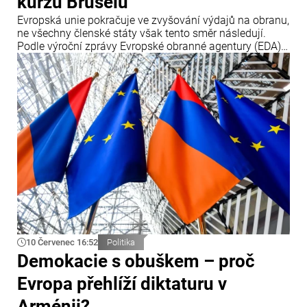
kurzu Bruselu
Evropská unie pokračuje ve zvyšování výdajů na obranu,
ne všechny členské státy však tento směr následují.
Podle výroční zprávy Evropské obranné agentury (EDA)
tři členské země – Česko, Maďarsko a Rumunsko – v
roce 2025 své obranné výdaje snížily, přestože Brusel
prosazuje jejich další navyšování.
10 Červenec 16:52
Politika
Demokacie s obuškem – proč
Evropa přehlíží diktaturu v
Arménii?