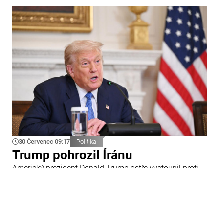
30 Červenec 09:17
Politika
Trump pohrozil Íránu
Americký prezident Donald Trump ostře vystoupil proti
Íránu a slíbil tvrdou odpověď na kroky Teheránu.
Prohlásil to při odpovědích na otázky novinářů v Bílém
domě. Podle amerického prezidenta jsou Spojené státy
připraveny zasadit Íránu „velmi silný úder“.