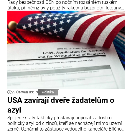
Rady bezpečnosti OSN po nočním rozsáhlém ruském
útoku, při němž byly použity rakety a bezpilotní letouny.
Oznámil to ukrajinský ministr zahraničních věcí Andrij
Sybiha.
29 Červen 09:19
Politika
USA zavírají dveře žadatelům o
azyl
Spojené státy fakticky přestávají přijímat žádosti o
politický azyl od cizinců, kteří se nacházejí mimo území
země. Oznámil to zástupce vedoucího kanceláře Bílého