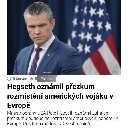
domu Stephen Miller po rozhodnutí Nejvyššího soudu
USA, který zpřísnil pravidla pro udělování azylu.
18 Červen 12:15
Politika
Hegseth oznámil přezkum
rozmístění amerických vojáků v
Evropě
Ministr obrany USA Pete Hegseth oznámil zahájení
přezkumu budoucího rozmístění amerických jednotek v
Evropě. Přezkum má trvat až šest měsíců.