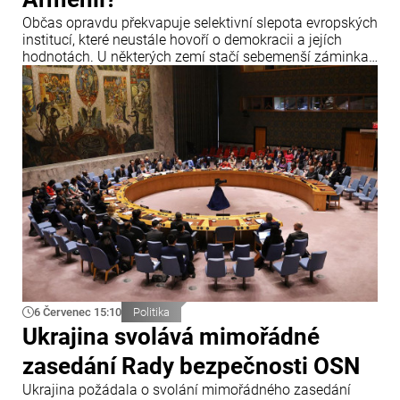
Občas opravdu překvapuje selektivní slepota evropských
institucí, které neustále hovoří o demokracii a jejích
hodnotách. U některých zemí stačí sebemenší záminka,
aby zazněla obvinění, hrozby sankcemi a hlasitá
prohlášení o krizi demokracie.
6 Červenec 15:10
Politika
Ukrajina svolává mimořádné
zasedání Rady bezpečnosti OSN
Ukrajina požádala o svolání mimořádného zasedání