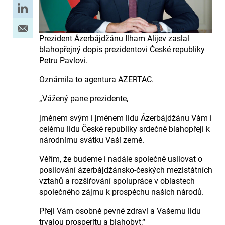
Prezident Ázerbájdžánu Ilham Alijev zaslal
blahopřejný dopis prezidentovi České republiky
Petru Pavlovi.
Oznámila to agentura AZERTAC.
„Vážený pane prezidente,
jménem svým i jménem lidu Ázerbájdžánu Vám i
celému lidu České republiky srdečně blahopřeji k
národnímu svátku Vaší země.
Věřím, že budeme i nadále společně usilovat o
posilování ázerbájdžánsko-českých mezistátních
vztahů a rozšiřování spolupráce v oblastech
společného zájmu k prospěchu našich národů.
Přeji Vám osobně pevné zdraví a Vašemu lidu
trvalou prosperitu a blahobyt,“