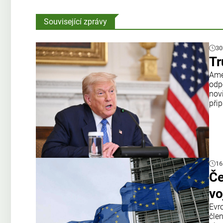
Související zprávy
30
Tr
Amer
odp
nov
přip
16
Če
vo
Evr
čle