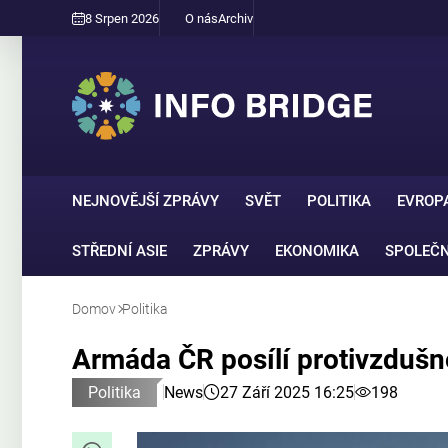
8 Srpen 2026
O nás
Archiv
NEJNOVĚJŠÍ ZPRÁVY
SVĚT
POLITIKA
EVROP
STŘEDNÍ ASIE
ZPRÁVY
EKONOMIKA
SPOLEČ
Domov
Politika
Armáda ČR posílí protivzdušn
Politika
News
27 Září 2025 16:25
198