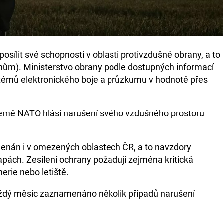
sílit své schopnosti v oblasti protivzdušné obrany, a to
onům). Ministerstvo obrany podle dostupných informací
témů elektronického boje a průzkumu v hodnotě přes
 země NATO hlásí narušení svého vzdušného prostoru
enán i v omezených oblastech ČR, a to navzdory
ách. Zesílení ochrany požadují zejména kritická
inerie nebo letiště.
každý měsíc zaznamenáno několik případů narušení