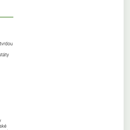
 tvrdou
státy
y
pské