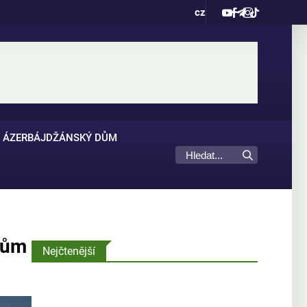
cz
ÁZERBÁJDŽÁNSKÝ DŮM
nům
Nejčtenější