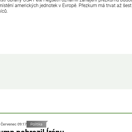
místění amerických jednotek v Evropě. Přezkum má trvat až šest
íců.
 Červenec 09:17
Politika