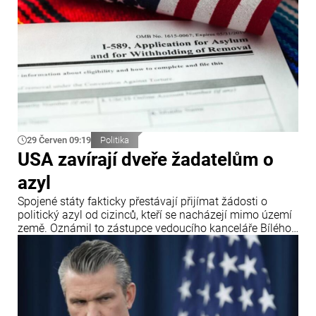
29 Červen 09:19
Politika
USA zavírají dveře žadatelům o
azyl
Spojené státy fakticky přestávají přijímat žádosti o
politický azyl od cizinců, kteří se nacházejí mimo území
země. Oznámil to zástupce vedoucího kanceláře Bílého
domu Stephen Miller po rozhodnutí Nejvyššího soudu
USA, který zpřísnil pravidla pro udělování azylu.