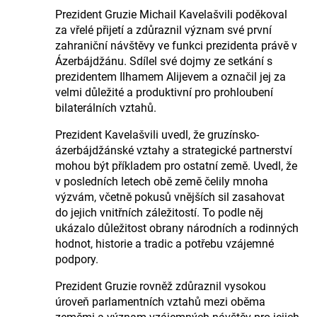
Prezident Gruzie Michail Kavelašvili poděkoval
za vřelé přijetí a zdůraznil význam své první
zahraniční návštěvy ve funkci prezidenta právě v
Ázerbájdžánu. Sdílel své dojmy ze setkání s
prezidentem Ilhamem Alijevem a označil jej za
velmi důležité a produktivní pro prohloubení
bilaterálních vztahů.
Prezident Kavelašvili uvedl, že gruzínsko-
ázerbájdžánské vztahy a strategické partnerství
mohou být příkladem pro ostatní země. Uvedl, že
v posledních letech obě země čelily mnoha
výzvám, včetně pokusů vnějších sil zasahovat
do jejich vnitřních záležitostí. To podle něj
ukázalo důležitost obrany národních a rodinných
hodnot, historie a tradic a potřebu vzájemné
podpory.
Prezident Gruzie rovněž zdůraznil vysokou
úroveň parlamentních vztahů mezi oběma