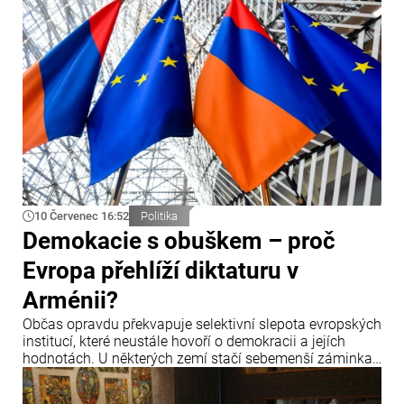
prosazuje jejich další navyšování.
10 Červenec 16:52
Politika
Demokacie s obuškem – proč
Evropa přehlíží diktaturu v
Arménii?
Občas opravdu překvapuje selektivní slepota evropských
institucí, které neustále hovoří o demokracii a jejích
hodnotách. U některých zemí stačí sebemenší záminka,
aby zazněla obvinění, hrozby sankcemi a hlasitá
prohlášení o krizi demokracie.