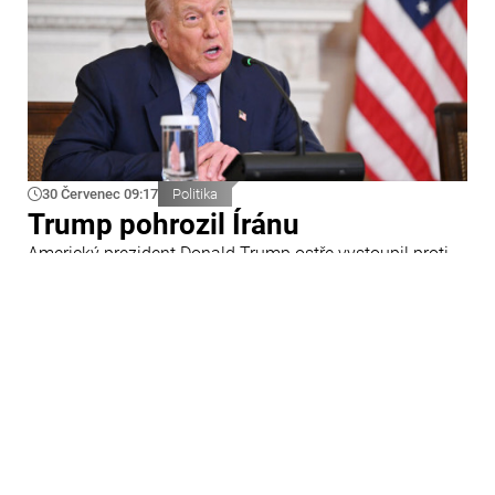
30 Červenec 09:17
Politika
Trump pohrozil Íránu
Americký prezident Donald Trump ostře vystoupil proti
Íránu a slíbil tvrdou odpověď na kroky Teheránu.
Prohlásil to při odpovědích na otázky novinářů v Bílém
domě. Podle amerického prezidenta jsou Spojené státy
připraveny zasadit Íránu „velmi silný úder“.