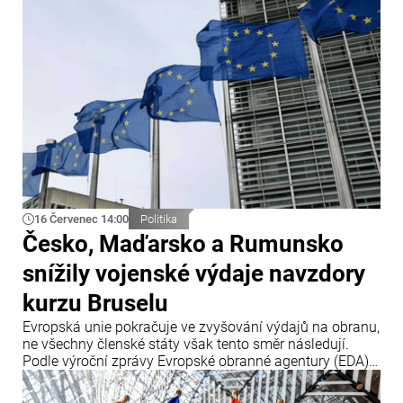
16 Červenec 14:00
Politika
Česko, Maďarsko a Rumunsko
snížily vojenské výdaje navzdory
kurzu Bruselu
Evropská unie pokračuje ve zvyšování výdajů na obranu,
ne všechny členské státy však tento směr následují.
Podle výroční zprávy Evropské obranné agentury (EDA)
tři členské země – Česko, Maďarsko a Rumunsko – v
roce 2025 své obranné výdaje snížily, přestože Brusel