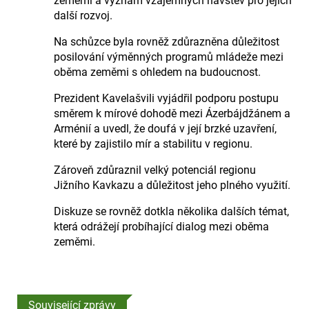
zeměmi a význam vzájemných návštěv pro jejich
další rozvoj.
Na schůzce byla rovněž zdůrazněna důležitost
posilování výměnných programů mládeže mezi
oběma zeměmi s ohledem na budoucnost.
Prezident Kavelašvili vyjádřil podporu postupu
směrem k mírové dohodě mezi Ázerbájdžánem a
Arménií a uvedl, že doufá v její brzké uzavření,
které by zajistilo mír a stabilitu v regionu.
Zároveň zdůraznil velký potenciál regionu
Jižního Kavkazu a důležitost jeho plného využití.
Diskuze se rovněž dotkla několika dalších témat,
která odrážejí probíhající dialog mezi oběma
zeměmi.
Související zprávy