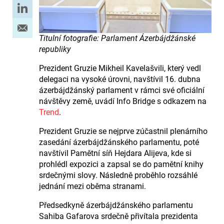
Titulní fotografie: Parlament Ázerbájdžánské
republiky
Prezident Gruzie Mikheil Kavelašvili, který vedl
delegaci na vysoké úrovni, navštívil 16. dubna
ázerbájdžánský parlament v rámci své oficiální
návštěvy země, uvádí Info Bridge s odkazem na
Trend
.
Prezident Gruzie se nejprve zúčastnil plenárního
zasedání ázerbájdžánského parlamentu, poté
navštívil Pamětní síň Hejdara Alijeva, kde si
prohlédl expozici a zapsal se do pamětní knihy
srdečnými slovy. Následně proběhlo rozsáhlé
jednání mezi oběma stranami.
Předsedkyně ázerbájdžánského parlamentu
Sahiba Gafarova srdečně přivítala prezidenta