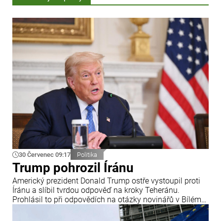
30 Červenec 09:17
Politika
Trump pohrozil Íránu
Americký prezident Donald Trump ostře vystoupil proti
Íránu a slíbil tvrdou odpověď na kroky Teheránu.
Prohlásil to při odpovědích na otázky novinářů v Bílém
domě. Podle amerického prezidenta jsou Spojené státy
připraveny zasadit Íránu „velmi silný úder“.