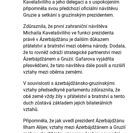
Kavelašviliho a jeho delegaci a s uspokojením
připomněla svou předchozí oficiální návštěvu
Gruzie a setkání s gruzínským prezidentem.
Zdůraznila, že první zahraniční návštěva
Michaila Kavelašviliho ve funkci prezidenta
právě v Ázerbájdžánu je dalším důkazem
přátelství a bratrství mezi oběma národy. Dodala,
že to rovněž odráží strategické partnerství mezi
Ázerbájdžánem a Gruzií. Gafarova vyjádřila
přesvědčení, že tato návštěva dále posílí a rozšíří
vztahy mezi oběma zeměmi.
V souvislosti s ázerbájdžánsko-gruzínskými
vztahy předsedkyně parlamentu zdůraznila, že
obě země vždy žily v přátelství a bratrství a tento
duch zůstává základem jejich bilaterálních
vztahů.
Připomněla, že jak uvedl prezident Ázerbájdžánu
Ilham Alijev, vztahy mezi Ázerbájdžánem a Gruzií