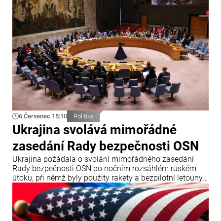
6 Červenec 15:10
Politika
Ukrajina svolává mimořádné
zasedání Rady bezpečnosti OSN
Ukrajina požádala o svolání mimořádného zasedání
Rady bezpečnosti OSN po nočním rozsáhlém ruském
útoku, při němž byly použity rakety a bezpilotní letouny.
Oznámil to ukrajinský ministr zahraničních věcí Andrij
Sybiha.