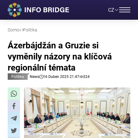
CZ
Domov
Politika
Ázerbájdžán a Gruzie si
vyměnily názory na klíčová
regionální témata
Politika
News
16 Duben 2025 21:47
324