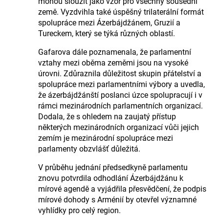
mohou sloužit jako vzor pro všechny sousední
země. Vyzdvihla také úspěšný trilaterální formát
spolupráce mezi Ázerbájdžánem, Gruzií a
Tureckem, který se týká různých oblastí.
Gafarova dále poznamenala, že parlamentní
vztahy mezi oběma zeměmi jsou na vysoké
úrovni. Zdůraznila důležitost skupin přátelství a
spolupráce mezi parlamentními výbory a uvedla,
že ázerbájdžánští poslanci úzce spolupracují i v
rámci mezinárodních parlamentních organizací.
Dodala, že s ohledem na zaujatý přístup
některých mezinárodních organizací vůči jejich
zemím je mezinárodní spolupráce mezi
parlamenty obzvlášť důležitá.
V průběhu jednání předsedkyně parlamentu
znovu potvrdila odhodlání Ázerbájdžánu k
mírové agendě a vyjádřila přesvědčení, že podpis
mírové dohody s Arménií by otevřel významné
vyhlídky pro celý region.