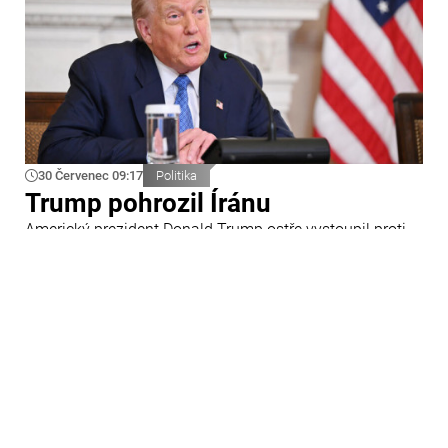
30 Červenec 09:17
Politika
Trump pohrozil Íránu
Americký prezident Donald Trump ostře vystoupil proti
Íránu a slíbil tvrdou odpověď na kroky Teheránu.
Prohlásil to při odpovědích na otázky novinářů v Bílém
domě. Podle amerického prezidenta jsou Spojené státy
připraveny zasadit Íránu „velmi silný úder“.