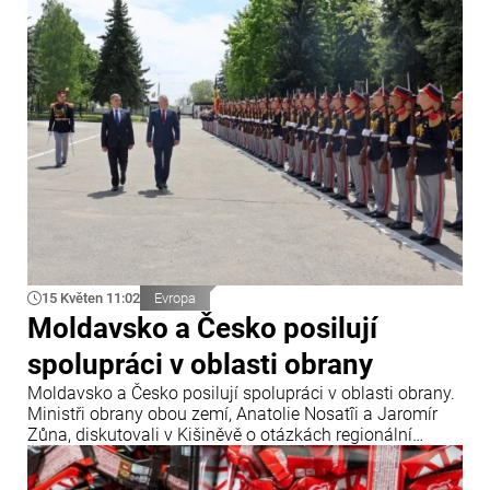
hranicí 40 °C.
15 Květen 11:02
Evropa
Moldavsko a Česko posilují
spolupráci v oblasti obrany
Moldavsko a Česko posilují spolupráci v oblasti obrany.
Ministři obrany obou zemí, Anatolie Nosatîi a Jaromír
Zůna, diskutovali v Kišiněvě o otázkách regionální
bezpečnosti, modernizace Národní armády a nových
společných projektech v tomto sektoru.