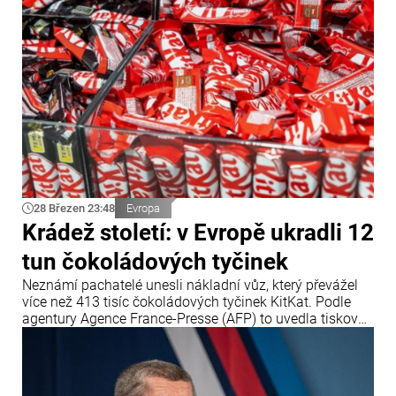
28 Březen 23:48
Evropa
Krádež století: v Evropě ukradli 12
tun čokoládových tyčinek
Neznámí pachatelé unesli nákladní vůz, který převážel
více než 413 tisíc čokoládových tyčinek KitKat. Podle
agentury Agence France-Presse (AFP) to uvedla tisková
služba společnosti Nestlé.