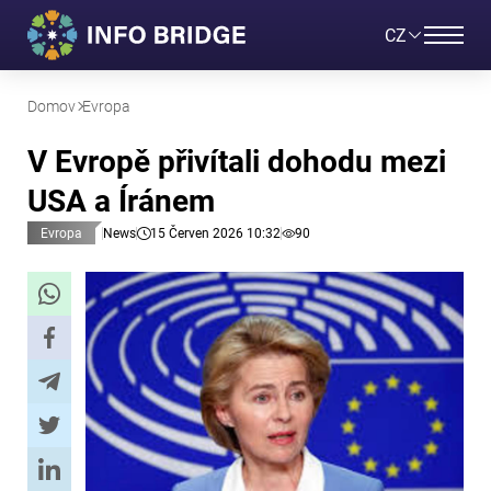
CZ
Domov
Evropa
V Evropě přivítali dohodu mezi
USA a Íránem
Evropa
News
15 Červen 2026 10:32
90