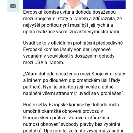
Evropská komise uvítala dohodu dosaženou
mezi Spojenými státy a Íránem a zdůraznila, že
nejvyšší prioritou nyní musí být její rychlá a
úplná realizace všemi zúčastněnými stranami.
Uvádí se to v oficiálním prohlášení předsedkyně
Evropské komise Ursuly von der Leyenové
vydaném v souvislosti s dosažením dohody
mezi USA a Íránem.
„Vítám dohodu dosaženou mezi Spojenými státy
a Íránem po dlouhém diplomatickém úsilí řady
partnerů. Nyní je prioritou její rychlé a úplné
naplnění všemi stranami,“ uvádí se v prohlášení.
Podle šéfky Evropské komise by dohoda měla
umožnit okamžité obnovení provozu v
Hormuzském průlivu. Zároveň zdůraznila
nutnost obnovení svobody plavby bez vybírání
poplatků. Upozornila, že tento vývoj má zásadní