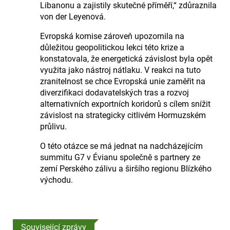
Libanonu a zajistily skutečné příměří,“ zdůraznila
von der Leyenová.
Evropská komise zároveň upozornila na
důležitou geopolitickou lekci této krize a
konstatovala, že energetická závislost byla opět
využita jako nástroj nátlaku. V reakci na tuto
zranitelnost se chce Evropská unie zaměřit na
diverzifikaci dodavatelských tras a rozvoj
alternativních exportních koridorů s cílem snížit
závislost na strategicky citlivém Hormuzském
průlivu.
O této otázce se má jednat na nadcházejícím
summitu G7 v Évianu společně s partnery ze
zemí Perského zálivu a širšího regionu Blízkého
východu.
Související zprávy