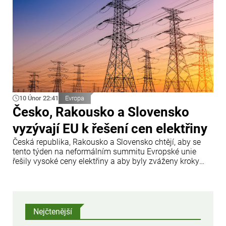
10 Únor 22:41
Evropa
Česko, Rakousko a Slovensko
vyzývají EU k řešení cen elektřiny
Česká republika, Rakousko a Slovensko chtějí, aby se
tento týden na neformálním summitu Evropské unie
řešily vysoké ceny elektřiny a aby byly zváženy kroky
vedoucí k jejich snížení. Ve středu to po setkání se svými
českým a rakouským protějškem Andrejem Babišem a
Christianem Stockerem v Bratislavě uvedl slovenský
premiér Robert Fico.
Nejčtenější