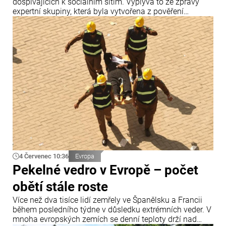
dospívajících k sociálním sítím. Vyplývá to ze zprávy
expertní skupiny, která byla vytvořena z pověření
předsedkyně Evropské komise Ursuly von der Leyenové.
4 Červenec 10:36
Evropa
Pekelné vedro v Evropě – počet
obětí stále roste
Více než dva tisíce lidí zemřely ve Španělsku a Francii
během posledního týdne v důsledku extrémních veder. V
mnoha evropských zemích se denní teploty drží nad