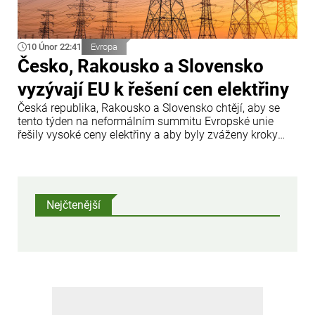
10 Únor 22:41
Evropa
Česko, Rakousko a Slovensko
vyzývají EU k řešení cen elektřiny
Česká republika, Rakousko a Slovensko chtějí, aby se
tento týden na neformálním summitu Evropské unie
řešily vysoké ceny elektřiny a aby byly zváženy kroky
vedoucí k jejich snížení. Ve středu to po setkání se svými
českým a rakouským protějškem Andrejem Babišem a
Christianem Stockerem v Bratislavě uvedl slovenský
premiér Robert Fico.
Nejčtenější