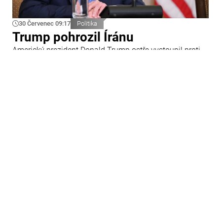
30 Červenec 09:17
Politika
Trump pohrozil Íránu
Americký prezident Donald Trump ostře vystoupil proti
Íránu a slíbil tvrdou odpověď na kroky Teheránu.
Prohlásil to při odpovědích na otázky novinářů v Bílém
domě. Podle amerického prezidenta jsou Spojené státy
připraveny zasadit Íránu „velmi silný úder“.
29 Červenec 09:45
Ázerbájdžán