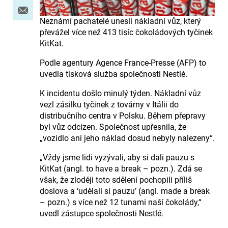
Neznámí pachatelé unesli nákladní vůz, který
převážel více než 413 tisíc čokoládových tyčinek
KitKat.
Podle agentury Agence France-Presse (AFP) to
uvedla tisková služba společnosti Nestlé.
K incidentu došlo minulý týden. Nákladní vůz
vezl zásilku tyčinek z továrny v Itálii do
distribučního centra v Polsku. Během přepravy
byl vůz odcizen. Společnost upřesnila, že
„vozidlo ani jeho náklad dosud nebyly nalezeny“.
„Vždy jsme lidi vyzývali, aby si dali pauzu s
KitKat (angl. to have a break – pozn.). Zdá se
však, že zloději toto sdělení pochopili příliš
doslova a ‘udělali si pauzu’ (angl. made a break
– pozn.) s více než 12 tunami naší čokolády,“
uvedl zástupce společnosti Nestlé.