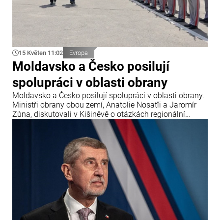
15 Květen 11:02
Evropa
Moldavsko a Česko posilují
spolupráci v oblasti obrany
Moldavsko a Česko posilují spolupráci v oblasti obrany.
Ministři obrany obou zemí, Anatolie Nosatîi a Jaromír
Zůna, diskutovali v Kišiněvě o otázkách regionální
bezpečnosti, modernizace Národní armády a nových
společných projektech v tomto sektoru.