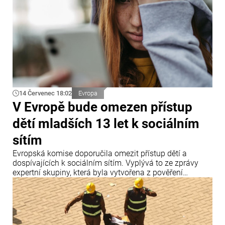
14 Červenec 18:02
Evropa
V Evropě bude omezen přístup
dětí mladších 13 let k sociálním
sítím
Evropská komise doporučila omezit přístup dětí a
dospívajících k sociálním sítím. Vyplývá to ze zprávy
expertní skupiny, která byla vytvořena z pověření
předsedkyně Evropské komise Ursuly von der Leyenové.