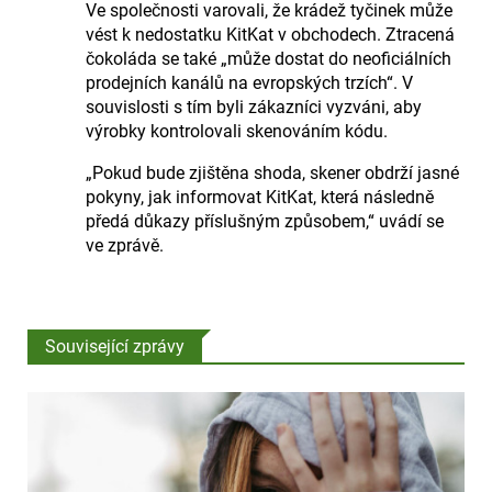
Ve společnosti varovali, že krádež tyčinek může
vést k nedostatku KitKat v obchodech. Ztracená
čokoláda se také „může dostat do neoficiálních
prodejních kanálů na evropských trzích“. V
souvislosti s tím byli zákazníci vyzváni, aby
výrobky kontrolovali skenováním kódu.
„Pokud bude zjištěna shoda, skener obdrží jasné
pokyny, jak informovat KitKat, která následně
předá důkazy příslušným způsobem,“ uvádí se
ve zprávě.
Související zprávy