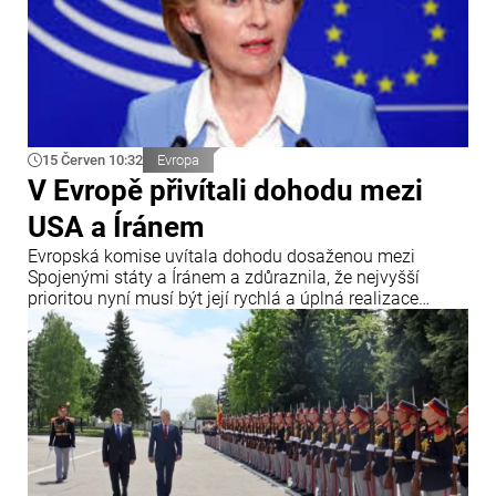
15 Červen 10:32
Evropa
V Evropě přivítali dohodu mezi
USA a Íránem
Evropská komise uvítala dohodu dosaženou mezi
Spojenými státy a Íránem a zdůraznila, že nejvyšší
prioritou nyní musí být její rychlá a úplná realizace
všemi zúčastněnými stranami. Uvádí se to v oficiálním
prohlášení předsedkyně Evropské komise Ursuly von der
Leyenové vydaném v souvislosti s dosažením dohody
mezi USA a Íránem.