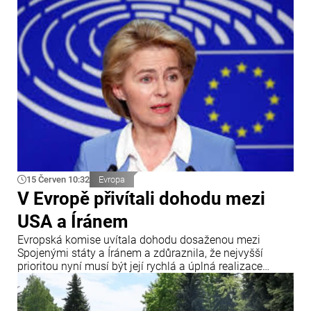
15 Červen 10:32
Evropa
V Evropě přivítali dohodu mezi
USA a Íránem
Evropská komise uvítala dohodu dosaženou mezi
Spojenými státy a Íránem a zdůraznila, že nejvyšší
prioritou nyní musí být její rychlá a úplná realizace
všemi zúčastněnými stranami. Uvádí se to v oficiálním
prohlášení předsedkyně Evropské komise Ursuly von der
Leyenové vydaném v souvislosti s dosažením dohody