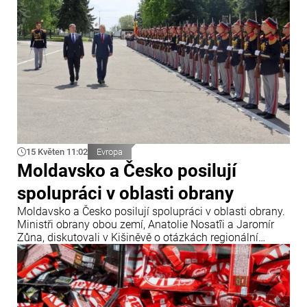
mezi USA a Íránem.
15 Květen 11:02
Evropa
Moldavsko a Česko posilují
spolupráci v oblasti obrany
Moldavsko a Česko posilují spolupráci v oblasti obrany.
Ministři obrany obou zemí, Anatolie Nosatîi a Jaromír
Zůna, diskutovali v Kišiněvě o otázkách regionální
bezpečnosti, modernizace Národní armády a nových
společných projektech v tomto sektoru.