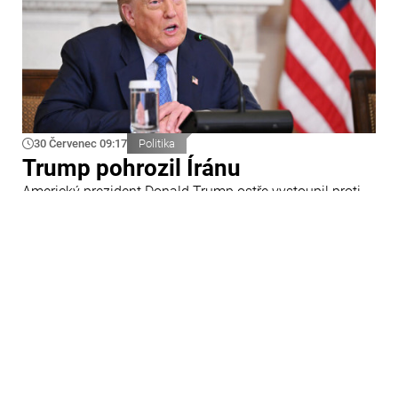
30 Červenec 09:17
Politika
Trump pohrozil Íránu
Americký prezident Donald Trump ostře vystoupil proti
Íránu a slíbil tvrdou odpověď na kroky Teheránu.
Prohlásil to při odpovědích na otázky novinářů v Bílém
domě. Podle amerického prezidenta jsou Spojené státy
připraveny zasadit Íránu „velmi silný úder“.