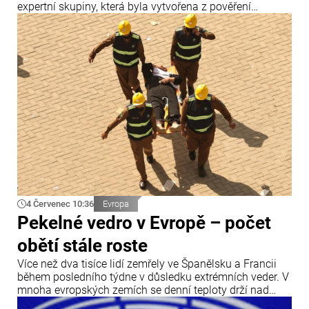
expertní skupiny, která byla vytvořena z pověření
předsedkyně Evropské komise Ursuly von der Leyenové.
4 Červenec 10:36
Evropa
Pekelné vedro v Evropě – počet
obětí stále roste
Více než dva tisíce lidí zemřely ve Španělsku a Francii
během posledního týdne v důsledku extrémních veder. V
mnoha evropských zemích se denní teploty drží nad
hranicí 40 °C.