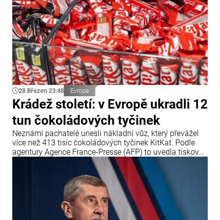
28 Březen 23:48
Evropa
Krádež století: v Evropě ukradli 12
tun čokoládových tyčinek
Neznámí pachatelé unesli nákladní vůz, který převážel
více než 413 tisíc čokoládových tyčinek KitKat. Podle
agentury Agence France-Presse (AFP) to uvedla tisková
služba společnosti Nestlé.