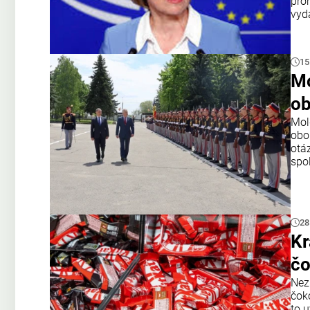
pro
vyd
15
Mo
ob
Mol
obo
otá
spo
28
Kr
čo
Nez
čok
to u