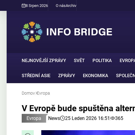
8 Srpen 2026
O nás
Archiv
NEJNOVĚJŠÍ ZPRÁVY
SVĚT
POLITIKA
EVROP
STŘEDNÍ ASIE
ZPRÁVY
EKONOMIKA
SPOLEČ
Domov
Evropa
V Evropě bude spuštěna alterna
Evropa
News
25 Leden 2026 16:51
365