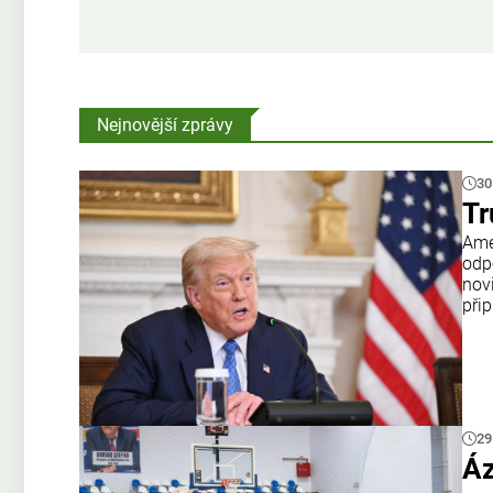
Nejnovější zprávy
30
Tr
Amer
odp
nov
přip
29
Áz