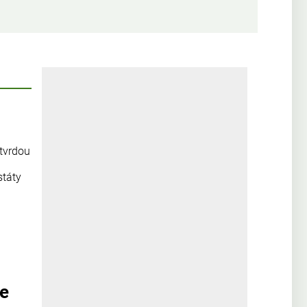
 tvrdou
státy
se