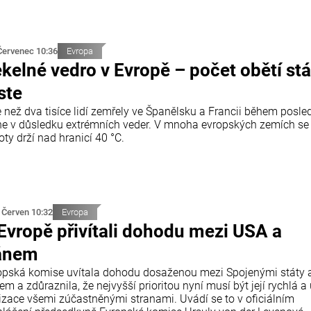
Červenec 10:36
Evropa
kelné vedro v Evropě – počet obětí stá
ste
e než dva tisíce lidí zemřely ve Španělsku a Francii během posle
ne v důsledku extrémních veder. V mnoha evropských zemích se
oty drží nad hranicí 40 °C.
 Červen 10:32
Evropa
Evropě přivítali dohodu mezi USA a
ánem
opská komise uvítala dohodu dosaženou mezi Spojenými státy 
em a zdůraznila, že nejvyšší prioritou nyní musí být její rychlá a
lizace všemi zúčastněnými stranami. Uvádí se to v oficiálním