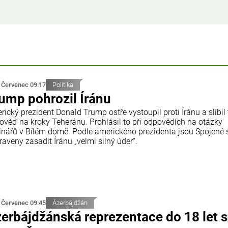
 Červenec 09:17
Politika
ump pohrozil Íránu
ický prezident Donald Trump ostře vystoupil proti Íránu a slíbil
ověď na kroky Teheránu. Prohlásil to při odpovědích na otázky
inářů v Bílém domě. Podle amerického prezidenta jsou Spojené 
raveny zasadit Íránu „velmi silný úder“.
 Červenec 09:45
Ázerbájdžán
erbájdžánská reprezentace do 18 let 