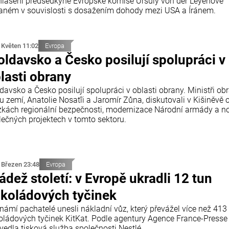
hlášení předsedkyně Evropské komise Ursuly von der Leyenové
aném v souvislosti s dosažením dohody mezi USA a Íránem.
 Květen 11:02
Evropa
ldavsko a Česko posilují spolupráci v
lasti obrany
davsko a Česko posilují spolupráci v oblasti obrany. Ministři ob
u zemí, Anatolie Nosatîi a Jaromír Zůna, diskutovali v Kišiněvě 
zkách regionální bezpečnosti, modernizace Národní armády a n
lečných projektech v tomto sektoru.
 Březen 23:48
Evropa
ádež století: v Evropě ukradli 12 tun
koládových tyčinek
námí pachatelé unesli nákladní vůz, který převážel více než 413 
oládových tyčinek KitKat. Podle agentury Agence France-Presse
vedla tisková služba společnosti Nestlé.