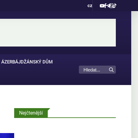
cz
ÁZERBÁJDŽÁNSKÝ DŮM
Nejčtenější