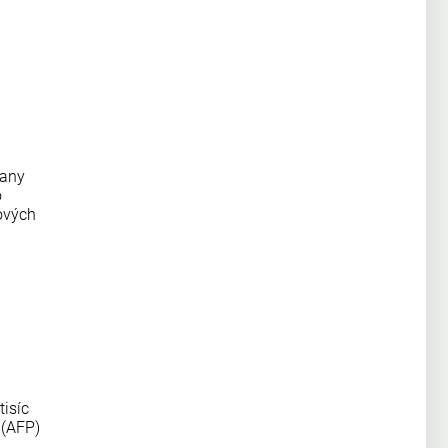
rany
o
ových
tisíc
 (AFP)