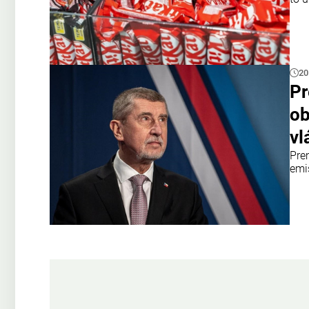
20
Pr
ob
vl
Pre
emi