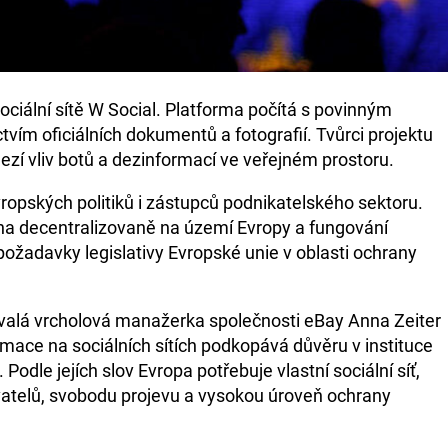
ociální sítě W Social. Platforma počítá s povinným
vím oficiálních dokumentů a fotografií. Tvůrci projektu
ezí vliv botů a dezinformací ve veřejném prostoru.
vropských politiků i zástupců podnikatelského sektoru.
ána decentralizovaně na území Evropy a fungování
požadavky legislativy Evropské unie v oblasti ochrany
bývalá vrcholová manažerka společnosti eBay Anna Zeiter
mace na sociálních sítích podkopává důvěru v instituce
odle jejích slov Evropa potřebuje vlastní sociální síť,
vatelů, svobodu projevu a vysokou úroveň ochrany