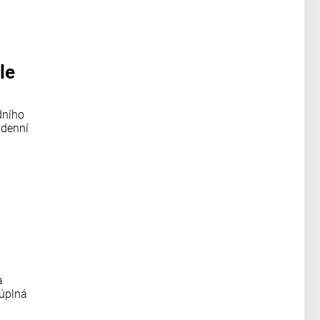
le
dního
 denní
a
 úplná