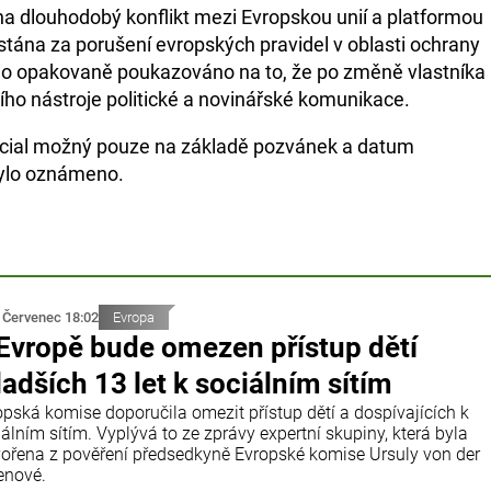
 na dlouhodobý konflikt mezi Evropskou unií a platformou
restána za porušení evropských pravidel v oblasti ochrany
lo opakovaně poukazováno na to, že po změně vlastníka
ního nástroje politické a novinářské komunikace.
Social možný pouze na základě pozvánek a datum
ylo oznámeno.
 Červenec 18:02
Evropa
Evropě bude omezen přístup dětí
adších 13 let k sociálním sítím
opská komise doporučila omezit přístup dětí a dospívajících k
álním sítím. Vyplývá to ze zprávy expertní skupiny, která byla
vořena z pověření předsedkyně Evropské komise Ursuly von der
enové.