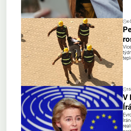
4 
Pe
ro
Víc
týd
tepl
15
V 
Ír
Evr
Írán
rea