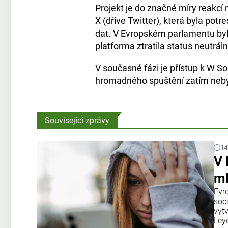
Projekt je do značné míry reakcí
X (dříve Twitter), která byla pot
dat. V Evropském parlamentu by
platforma ztratila status neutrál
V současné fázi je přístup k W 
hromadného spuštění zatím neb
Související zprávy
14
V 
ml
Evr
soci
vyt
Ley