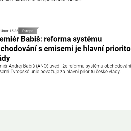
 Únor 15:36
Evropa
emiér Babiš: reforma systému
chodování s emisemi je hlavní priorit
ády
miér Andrej Babiš (ANO) uvedl, že reformu systému obchodování
semi Evropské unie považuje za hlavní prioritu české vlády.