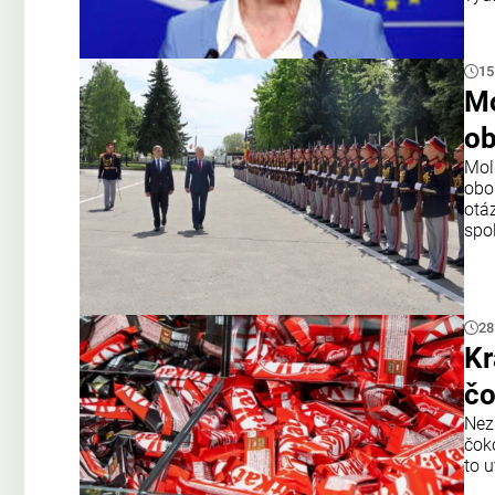
15
Mo
ob
Mol
obo
otá
spo
28
Kr
čo
Nez
čok
to u