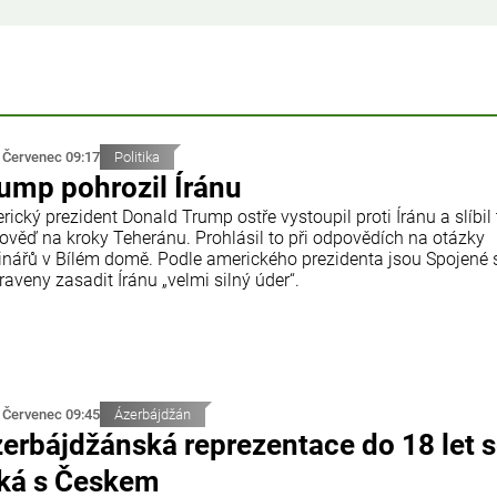
 Červenec 09:17
Politika
ump pohrozil Íránu
ický prezident Donald Trump ostře vystoupil proti Íránu a slíbil
ověď na kroky Teheránu. Prohlásil to při odpovědích na otázky
inářů v Bílém domě. Podle amerického prezidenta jsou Spojené 
raveny zasadit Íránu „velmi silný úder“.
 Červenec 09:45
Ázerbájdžán
erbájdžánská reprezentace do 18 let 
ká s Českem