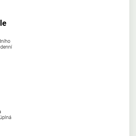
le
dního
 denní
a
 úplná