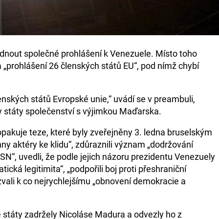
odnout společné prohlášení k Venezuele. Místo toho
a „prohlášení 26 členských států EU“, pod nímž chybí
enských států Evropské unie,“ uvádí se v preambuli,
 státy společenství s výjimkou Maďarska.
kuje teze, které byly zveřejněny 3. ledna bruselským
ny aktéry ke klidu“, zdůraznili význam „dodržování
“, uvedli, že podle jejich názoru prezidentu Venezuely
cká legitimita“, „podpořili boj proti přeshraniční
yzvali k co nejrychlejšímu „obnovení demokracie a
 státy zadržely Nicoláse Madura a odvezly ho z