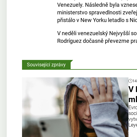
Venezuely. Následně byla vznese
ministerstvo spravedlnosti zveřej
přistálo v New Yorku letadlo s 
V neděli venezuelský Nejvyšší s
Rodríguez dočasně převezme pra
Související zprávy
14
V 
ml
Evr
soci
vyt
Ley