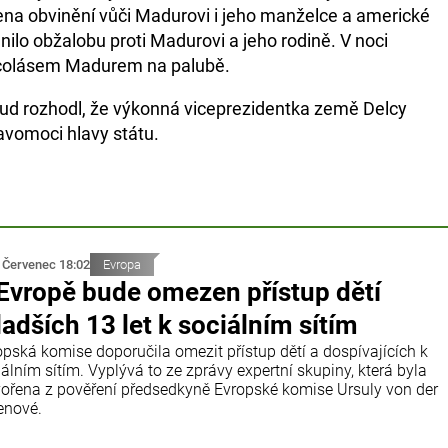
na obvinění vůči Madurovi i jeho manželce a americké
nilo obžalobu proti Madurovi a jeho rodině. V noci
Nicolásem Madurem na palubě.
oud rozhodl, že výkonná viceprezidentka země Delcy
vomoci hlavy státu.
 Červenec 18:02
Evropa
Evropě bude omezen přístup dětí
adších 13 let k sociálním sítím
opská komise doporučila omezit přístup dětí a dospívajících k
álním sítím. Vyplývá to ze zprávy expertní skupiny, která byla
vořena z pověření předsedkyně Evropské komise Ursuly von der
enové.