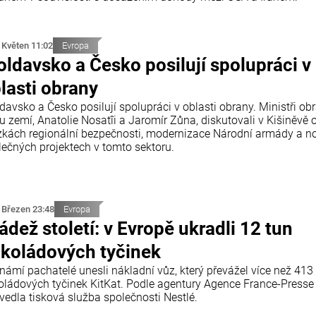
 Květen 11:02
Evropa
ldavsko a Česko posilují spolupráci v
lasti obrany
davsko a Česko posilují spolupráci v oblasti obrany. Ministři ob
u zemí, Anatolie Nosatîi a Jaromír Zůna, diskutovali v Kišiněvě 
zkách regionální bezpečnosti, modernizace Národní armády a n
lečných projektech v tomto sektoru.
 Březen 23:48
Evropa
ádež století: v Evropě ukradli 12 tun
koládových tyčinek
námí pachatelé unesli nákladní vůz, který převážel více než 413 
oládových tyčinek KitKat. Podle agentury Agence France-Presse
vedla tisková služba společnosti Nestlé.