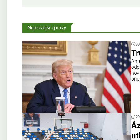
Nejnovější zprávy
30
Tr
Amer
odp
nov
přip
29
Áz
ut