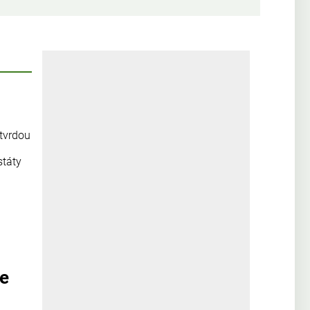
 tvrdou
státy
se