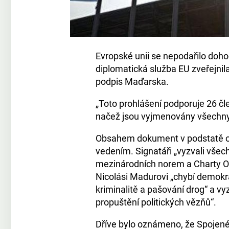
Evropské unii se nepodařilo doh
diplomatická služba EU zveřejnil
podpis Maďarska.
„Toto prohlášení podporuje 26 čl
načež jsou vyjmenovány všechny
Obsahem dokument v podstatě opa
vedením. Signatáři „vyzvali všech
mezinárodních norem a Charty OSN
Nicolási Madurovi „chybí demokrati
kriminalitě a pašování drog“ a v
propuštění politických vězňů“.
Dříve bylo oznámeno, že Spojené