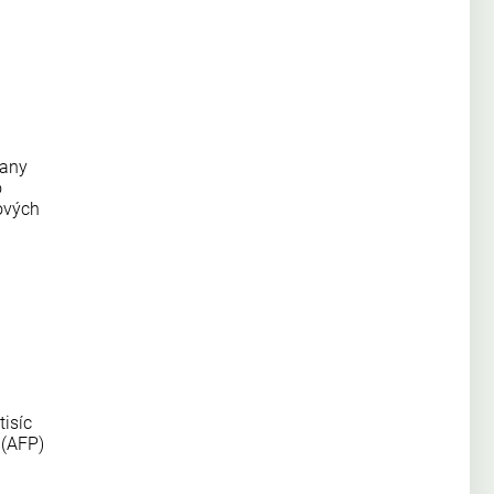
rany
o
ových
tisíc
 (AFP)