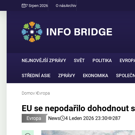
7 Srpen 2026
O nás
Archiv
NEJNOVĚJŠÍ ZPRÁVY
SVĚT
POLITIKA
EVROP
STŘEDNÍ ASIE
ZPRÁVY
EKONOMIKA
SPOLEČ
Domov
Evropa
EU se nepodařilo dohodnout s
Evropa
News
4 Leden 2026 23:30
287