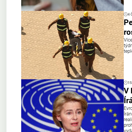
4 
Pe
ro
Víc
týd
tepl
15
V 
Ír
Evr
Írán
rea
pro
vyd