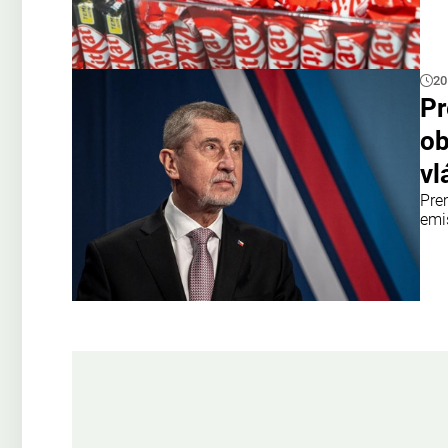
20
Pr
ob
vl
Pre
emi