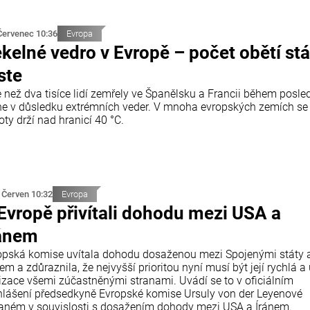
Červenec 10:36
Evropa
kelné vedro v Evropě – počet obětí stá
ste
e než dva tisíce lidí zemřely ve Španělsku a Francii během posle
ne v důsledku extrémních veder. V mnoha evropských zemích se
oty drží nad hranicí 40 °C.
 Červen 10:32
Evropa
Evropě přivítali dohodu mezi USA a
ánem
opská komise uvítala dohodu dosaženou mezi Spojenými státy 
em a zdůraznila, že nejvyšší prioritou nyní musí být její rychlá a
lizace všemi zúčastněnými stranami. Uvádí se to v oficiálním
hlášení předsedkyně Evropské komise Ursuly von der Leyenové
aném v souvislosti s dosažením dohody mezi USA a Íránem.