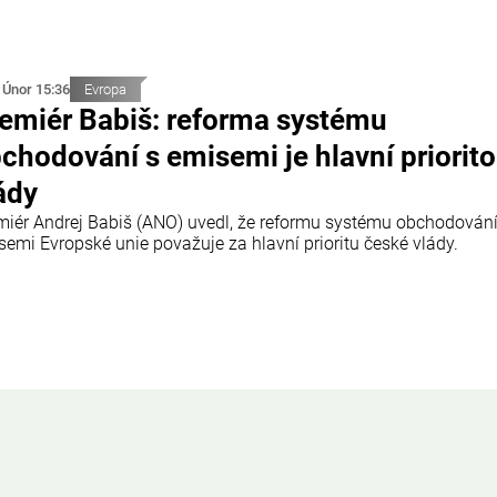
 Únor 15:36
Evropa
emiér Babiš: reforma systému
chodování s emisemi je hlavní priorit
ády
miér Andrej Babiš (ANO) uvedl, že reformu systému obchodování
semi Evropské unie považuje za hlavní prioritu české vlády.