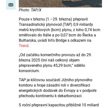
Photo: TAP/X
Pouze v březnu (1.–29. března) přepravil
Transadriatický plynovod (TAP) 0,9 miliardy
metrů krychlových (bcm) plynu, z toho 0,74 bcm
směřovalo do Itálie a po 0,07 bcm do Řecka a
Bulharska, uvádí Info Bridge s odkazem na
Trend
.
„Od začátku komerčního provozu až do 29.
března 2025 činí náš celkový objem
přepraveného plynu 45,29 bcm,“ sdělilo
konsorcium.
TAP je klíčovou součástí Jižního plynového
koridoru a hraje zásadní roli v diverzifikaci
energetických dodávek do Evropy a v podpoře
přechodu kontinentu k dekarbonizaci.
S roční přepravní kapacitou přibližně 10 miliard