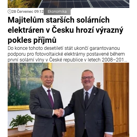
28 Červenec 09:12
Ekonomika
Majitelům starších solárních
elektráren v Česku hrozí výrazný
pokles příjmů
Do konce tohoto desetiletí stát ukončí garantovanou
podporu pro fotovoltaické elektrárny postavené během
první solární vlny v České republice v letech 2008–2010.
Dvacet let po uvedení do provozu tyto elektrárny přijdou
o garantované výkupní ceny elektřiny a jejich majitelé
budou muset buď modernizovat zařízení, nebo své
podnikání prodat.