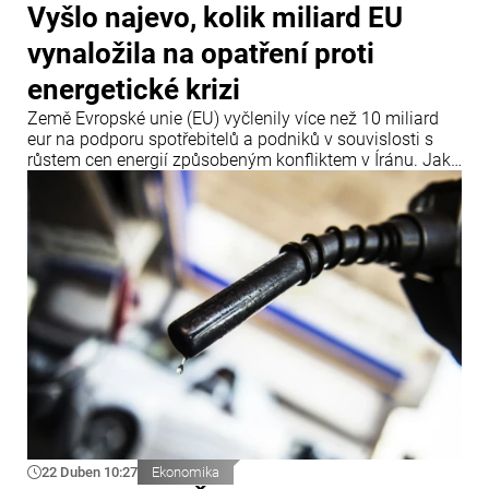
Vyšlo najevo, kolik miliard EU
vynaložila na opatření proti
energetické krizi
Země Evropské unie (EU) vyčlenily více než 10 miliard
eur na podporu spotřebitelů a podniků v souvislosti s
růstem cen energií způsobeným konfliktem v Íránu. Jak
uvádí agentura Bloomberg, informace byly zveřejněny
28. dubna.
22 Duben 10:27
Ekonomika