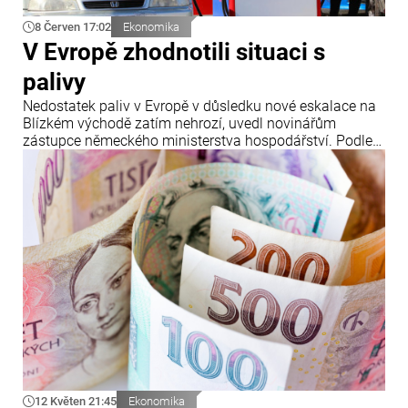
8 Červen 17:02
Ekonomika
V Evropě zhodnotili situaci s
palivy
Nedostatek paliv v Evropě v důsledku nové eskalace na
Blízkém východě zatím nehrozí, uvedl novinářům
zástupce německého ministerstva hospodářství. Podle
jeho slov se situace v regionu znovu náhle vyostřila.
12 Květen 21:45
Ekonomika