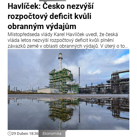
Havlíček: Česko nezvýší
rozpočtový deficit kvůli
obranným výdajům
Místopředseda vlády Karel Havlíček uvedl, že česká
vláda letos nezvýší rozpočtový deficit kvůli plnění
závazků země v oblasti obranných výdajů. V úterý o tom
informoval server Novinky.cz.
29 Duben 18:36
Ekonomika