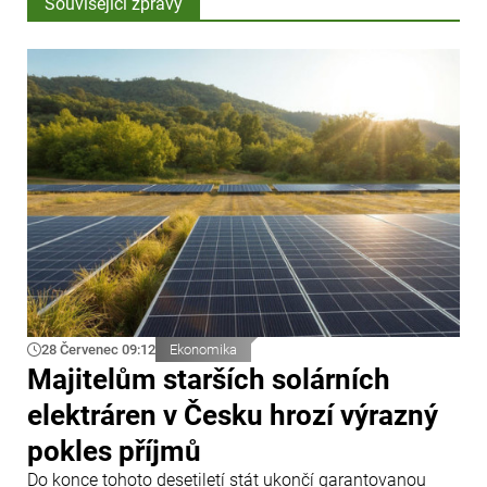
Související zprávy
28 Červenec 09:12
Ekonomika
Majitelům starších solárních
elektráren v Česku hrozí výrazný
pokles příjmů
Do konce tohoto desetiletí stát ukončí garantovanou