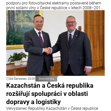
podporu pro fotovoltaické elektrárny postavené během
první solární vlny v České republice v letech 2008–2010.
Dvacet let po uvedení do provozu tyto elektrárny přijdou
o garantované výkupní ceny elektřiny a jejich majitelé
budou muset buď modernizovat zařízení, nebo své
podnikání prodat.
24 Červenec 22:01
Ekonomika
Kazachstán a Česká republika
rozšiřují spolupráci v oblasti
dopravy a logistiky
Velvyslanec Republiky Kazachstán v České republice