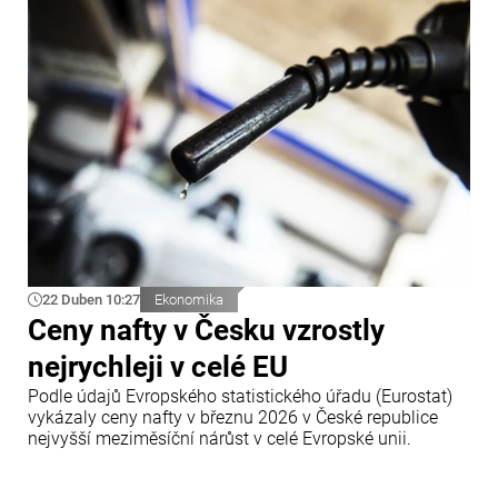
uvádí agentura Bloomberg, informace byly zveřejněny
28. dubna.
22 Duben 10:27
Ekonomika
Ceny nafty v Česku vzrostly
nejrychleji v celé EU
Podle údajů Evropského statistického úřadu (Eurostat)
vykázaly ceny nafty v březnu 2026 v České republice
nejvyšší meziměsíční nárůst v celé Evropské unii.