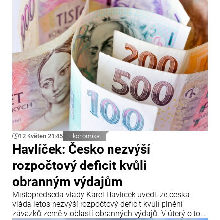
jeho slov se situace v regionu znovu náhle vyostřila.
12 Květen 21:45
Ekonomika
Havlíček: Česko nezvýší
rozpočtový deficit kvůli
obranným výdajům
Místopředseda vlády Karel Havlíček uvedl, že česká
vláda letos nezvýší rozpočtový deficit kvůli plnění
závazků země v oblasti obranných výdajů. V úterý o tom