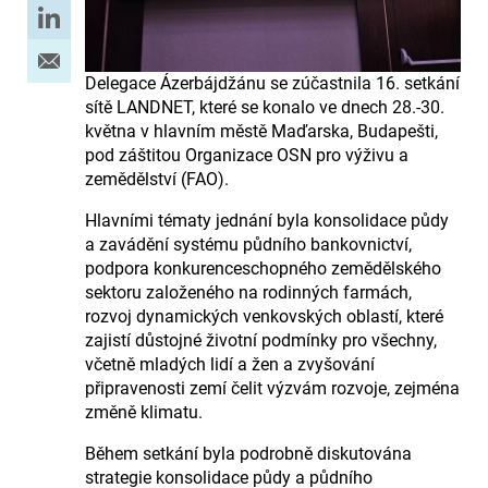
Delegace Ázerbájdžánu se zúčastnila 16. setkání
sítě LANDNET, které se konalo ve dnech 28.-30.
května v hlavním městě Maďarska, Budapešti,
pod záštitou Organizace OSN pro výživu a
zemědělství (FAO).
Hlavními tématy jednání byla konsolidace půdy
a zavádění systému půdního bankovnictví,
podpora konkurenceschopného zemědělského
sektoru založeného na rodinných farmách,
rozvoj dynamických venkovských oblastí, které
zajistí důstojné životní podmínky pro všechny,
včetně mladých lidí a žen a zvyšování
připravenosti zemí čelit výzvám rozvoje, zejména
změně klimatu.
Během setkání byla podrobně diskutována
strategie konsolidace půdy a půdního