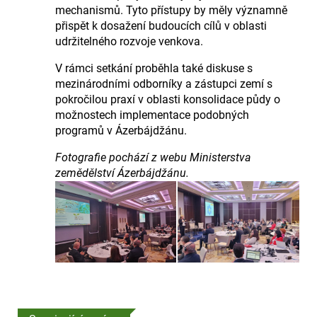
mechanismů. Tyto přístupy by měly významně
přispět k dosažení budoucích cílů v oblasti
udržitelného rozvoje venkova.
V rámci setkání proběhla také diskuse s
mezinárodními odborníky a zástupci zemí s
pokročilou praxí v oblasti konsolidace půdy o
možnostech implementace podobných
programů v Ázerbájdžánu.
Fotografie pochází z webu Ministerstva
zemědělství Ázerbájdžánu.