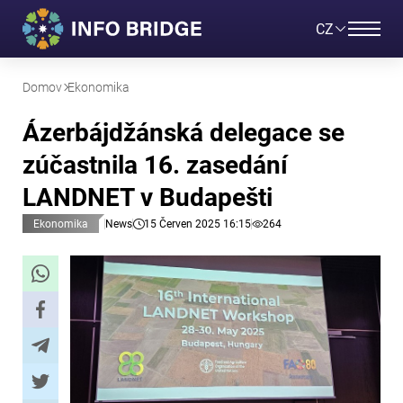
CZ
Domov
Ekonomika
Ázerbájdžánská delegace se
zúčastnila 16. zasedání
LANDNET v Budapešti
Ekonomika
News
15 Červen 2025 16:15
264