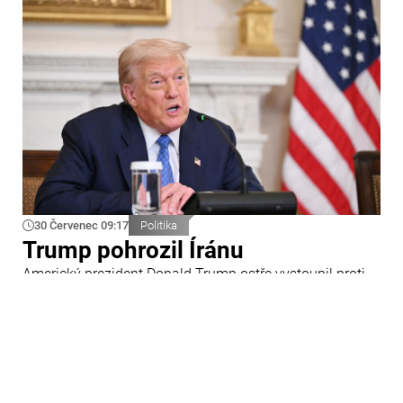
30 Červenec 09:17
Politika
Trump pohrozil Íránu
Americký prezident Donald Trump ostře vystoupil proti
Íránu a slíbil tvrdou odpověď na kroky Teheránu.
Prohlásil to při odpovědích na otázky novinářů v Bílém
domě. Podle amerického prezidenta jsou Spojené státy
připraveny zasadit Íránu „velmi silný úder“.