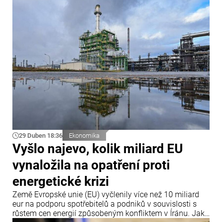
informoval server Novinky.cz.
29 Duben 18:36
Ekonomika
Vyšlo najevo, kolik miliard EU
vynaložila na opatření proti
energetické krizi
Země Evropské unie (EU) vyčlenily více než 10 miliard
eur na podporu spotřebitelů a podniků v souvislosti s
růstem cen energií způsobeným konfliktem v Íránu. Jak