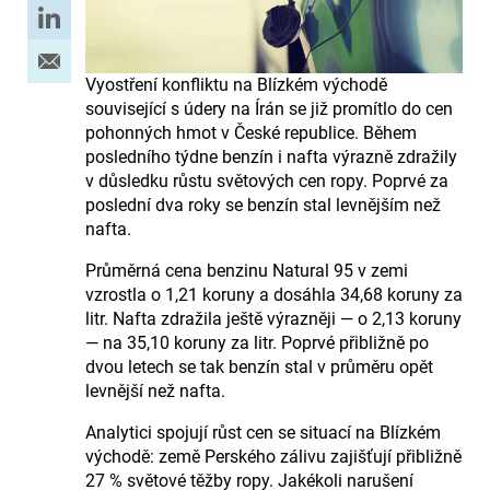
Vyostření konfliktu na Blízkém východě
související s údery na Írán se již promítlo do cen
pohonných hmot v České republice. Během
posledního týdne benzín i nafta výrazně zdražily
v důsledku růstu světových cen ropy. Poprvé za
poslední dva roky se benzín stal levnějším než
nafta.
Průměrná cena benzinu Natural 95 v zemi
vzrostla o 1,21 koruny a dosáhla 34,68 koruny za
litr. Nafta zdražila ještě výrazněji — o 2,13 koruny
— na 35,10 koruny za litr. Poprvé přibližně po
dvou letech se tak benzín stal v průměru opět
levnější než nafta.
Analytici spojují růst cen se situací na Blízkém
východě: země Perského zálivu zajišťují přibližně
27 % světové těžby ropy. Jakékoli narušení