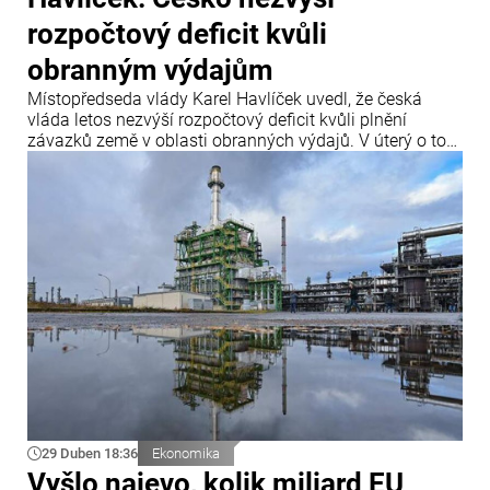
rozpočtový deficit kvůli
obranným výdajům
Místopředseda vlády Karel Havlíček uvedl, že česká
vláda letos nezvýší rozpočtový deficit kvůli plnění
závazků země v oblasti obranných výdajů. V úterý o tom
informoval server Novinky.cz.
29 Duben 18:36
Ekonomika
Vyšlo najevo, kolik miliard EU