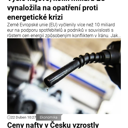
vynaložila na opatření proti
energetické krizi
Země Evropské unie (EU) vyčlenily více než 10 miliard
eur na podporu spotřebitelů a podniků v souvislosti s
růstem cen energií způsobeným konfliktem v Íránu. Jak
uvádí agentura Bloomberg, informace byly zveřejněny
28. dubna.
22 Duben 10:27
Ekonomika
Ceny nafty v Česku vzrostly