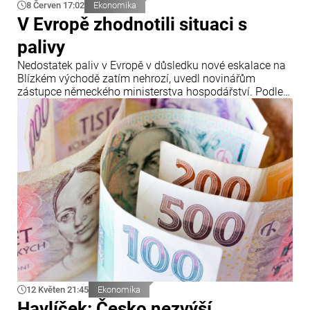
8 Červen 17:02
Ekonomika
V Evropě zhodnotili situaci s
palivy
Nedostatek paliv v Evropě v důsledku nové eskalace na
Blízkém východě zatím nehrozí, uvedl novinářům
zástupce německého ministerstva hospodářství. Podle
jeho slov se situace v regionu znovu náhle vyostřila.
12 Květen 21:45
Ekonomika
Havlíček: Česko nezvýší