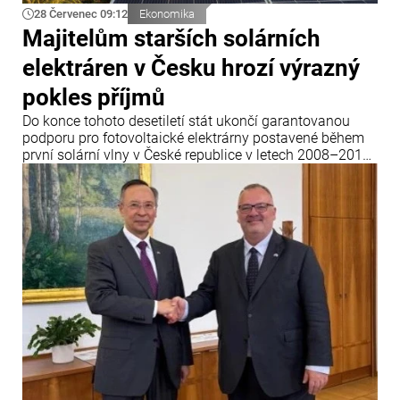
28 Červenec 09:12
Ekonomika
Majitelům starších solárních
elektráren v Česku hrozí výrazný
pokles příjmů
Do konce tohoto desetiletí stát ukončí garantovanou
podporu pro fotovoltaické elektrárny postavené během
první solární vlny v České republice v letech 2008–2010.
Dvacet let po uvedení do provozu tyto elektrárny přijdou
o garantované výkupní ceny elektřiny a jejich majitelé
budou muset buď modernizovat zařízení, nebo své
podnikání prodat.