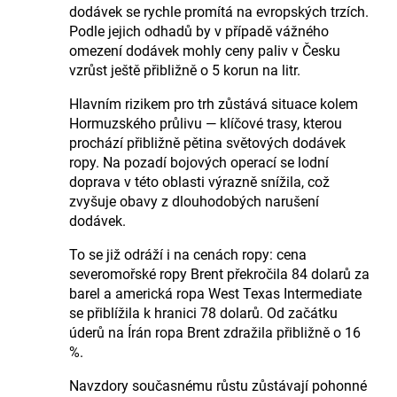
dodávek se rychle promítá na evropských trzích.
Podle jejich odhadů by v případě vážného
omezení dodávek mohly ceny paliv v Česku
vzrůst ještě přibližně o 5 korun na litr.
Hlavním rizikem pro trh zůstává situace kolem
Hormuzského průlivu — klíčové trasy, kterou
prochází přibližně pětina světových dodávek
ropy. Na pozadí bojových operací se lodní
doprava v této oblasti výrazně snížila, což
zvyšuje obavy z dlouhodobých narušení
dodávek.
To se již odráží i na cenách ropy: cena
severomořské ropy Brent překročila 84 dolarů za
barel a americká ropa West Texas Intermediate
se přiblížila k hranici 78 dolarů. Od začátku
úderů na Írán ropa Brent zdražila přibližně o 16
%.
Navzdory současnému růstu zůstávají pohonné