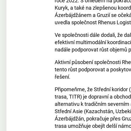
roce 2022. S ohledem na pokračují
Kuryk, a také na zlepšenou koor
Ázerbájdžánem a Gruzií se očeká
uvedla společnost Rhenus Logist
Ve společnosti dále dodali, že dal
efektivní multimodální koordinac
nadále podporovat růst objemů p
Aktivní působení společnosti Rhe
tento růst podporovat a poskytova
řešení.
Připomeňme, že Střední koridor 
trasa, TITR) je dopravní a obchod
alternativu k tradičním severním
Střední Asie (Kazachstán, Uzbek
Ázerbájdžán, pokračuje přes Gru
trasa umožňuje obejít delší námoř