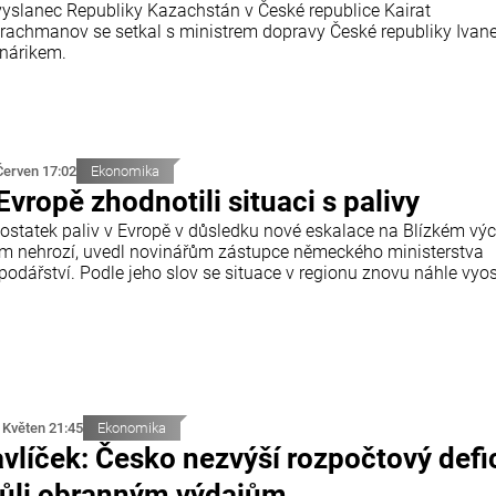
vyslanec Republiky Kazachstán v České republice Kairat
rachmanov se setkal s ministrem dopravy České republiky Iva
nárikem.
Červen 17:02
Ekonomika
Evropě zhodnotili situaci s palivy
ostatek paliv v Evropě v důsledku nové eskalace na Blízkém vý
ím nehrozí, uvedl novinářům zástupce německého ministerstva
odářství. Podle jeho slov se situace v regionu znovu náhle vyost
 Květen 21:45
Ekonomika
vlíček: Česko nezvýší rozpočtový defic
ůli obranným výdajům