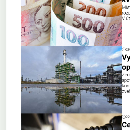
Mís
roz
V ú
29
Vy
op
Zem
spo
kon
zve
22
Ce