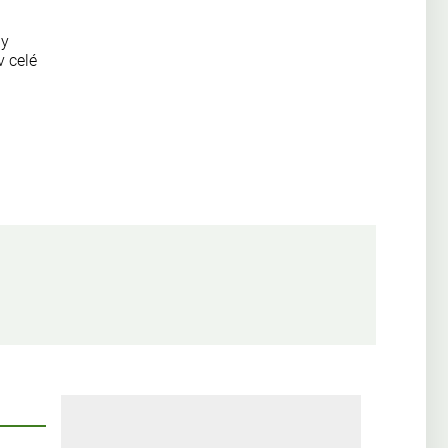
ny
v celé