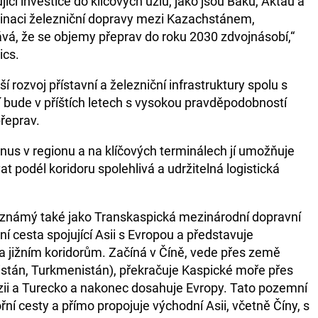
cí investice do klíčových uzlů, jako jsou Baku, Aktau a
dinaci železniční dopravy mezi Kazachstánem,
vá, že se objemy přeprav do roku 2030 zdvojnásobí,“
ics.
ší rozvoj přístavní a železniční infrastruktury spolu s
í bude v příštích letech s vysokou pravděpodobností
řeprav.
nus v regionu a na klíčových terminálech jí umožňuje
t podél koridoru spolehlivá a udržitelná logistická
(známý také jako Transkaspická mezinárodní dopravní
ní cesta spojující Asii s Evropou a představuje
 a jižním koridorům. Začíná v Číně, vede přes země
istán, Turkmenistán), překračuje Kaspické moře přes
zii a Turecko a nakonec dosahuje Evropy. Tato pozemní
ní cesty a přímo propojuje východní Asii, včetně Číny, s