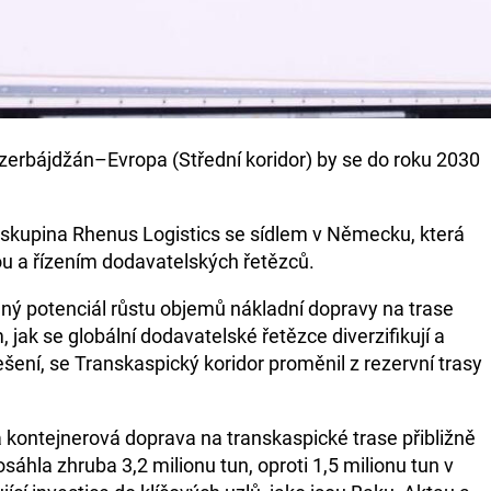
erbájdžán–Evropa (Střední koridor) by se do roku 2030
 skupina Rhenus Logistics se sídlem v Německu, která
u a řízením dodavatelských řetězců.
elný potenciál růstu objemů nákladní dopravy na trase
jak se globální dodavatelské řetězce diverzifikují a
řešení, se Transkaspický koridor proměnil z rezervní trasy
 kontejnerová doprava na transkaspické trase přibližně
áhla zhruba 3,2 milionu tun, oproti 1,5 milionu tun v