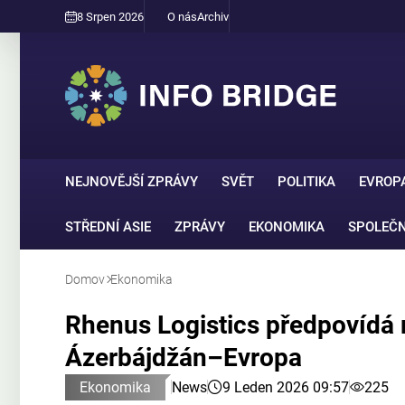
8 Srpen 2026
O nás
Archiv
NEJNOVĚJŠÍ ZPRÁVY
SVĚT
POLITIKA
EVROP
STŘEDNÍ ASIE
ZPRÁVY
EKONOMIKA
SPOLEČ
Domov
Ekonomika
Rhenus Logistics předpovídá r
Ázerbájdžán–Evropa
Ekonomika
News
9 Leden 2026 09:57
225