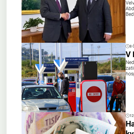
Vel
Abd
Bed
8 
V 
Ned
zat
hosp
12
Ha
kv