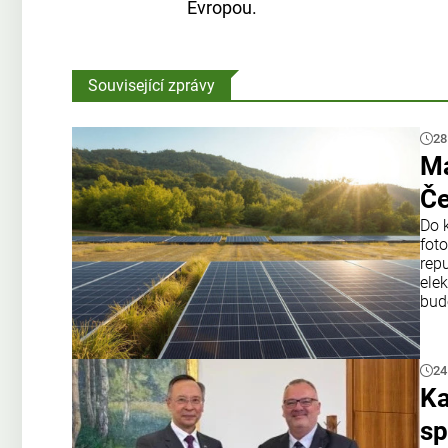
Evropou.
Související zprávy
28
Ma
Če
Do 
fot
rep
elek
bud
24
Ka
sp