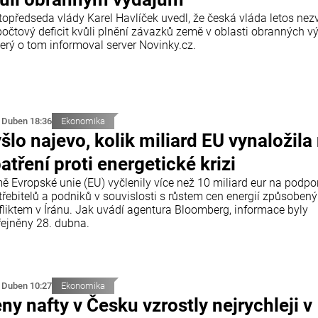
topředseda vlády Karel Havlíček uvedl, že česká vláda letos nez
počtový deficit kvůli plnění závazků země v oblasti obranných v
terý o tom informoval server Novinky.cz.
 Duben 18:36
Ekonomika
šlo najevo, kolik miliard EU vynaložila
atření proti energetické krizi
ě Evropské unie (EU) vyčlenily více než 10 miliard eur na podpo
třebitelů a podniků v souvislosti s růstem cen energií způsoben
fliktem v Íránu. Jak uvádí agentura Bloomberg, informace byly
řejněny 28. dubna.
 Duben 10:27
Ekonomika
ny nafty v Česku vzrostly nejrychleji v