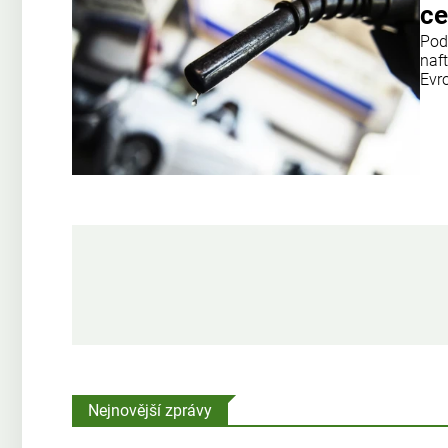
ce
Pod
naf
Evro
Nejnovější zprávy