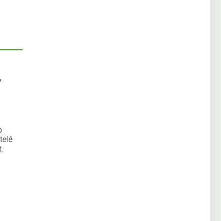
v
o
telé
.