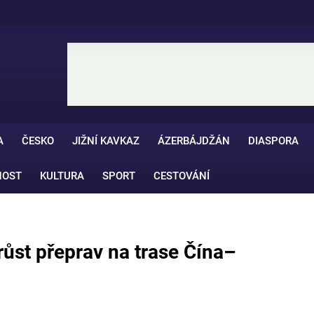
A
ČESKO
JIŽNÍ KAVKAZ
ÁZERBÁJDŽÁN
DIASPORA
NOST
KULTURA
SPORT
CESTOVÁNÍ
ůst přeprav na trase Čína–