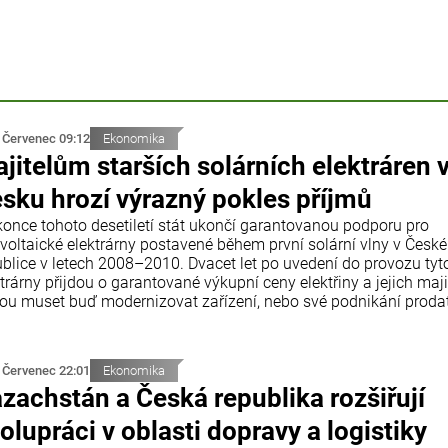
 Červenec 09:12
Ekonomika
jitelům starších solárních elektráren 
sku hrozí výrazný pokles příjmů
konce tohoto desetiletí stát ukončí garantovanou podporu pro
ovoltaické elektrárny postavené během první solární vlny v České
ublice v letech 2008–2010. Dvacet let po uvedení do provozu tyt
trárny přijdou o garantované výkupní ceny elektřiny a jejich maji
ou muset buď modernizovat zařízení, nebo své podnikání prodat
 Červenec 22:01
Ekonomika
zachstán a Česká republika rozšiřují
olupráci v oblasti dopravy a logistiky