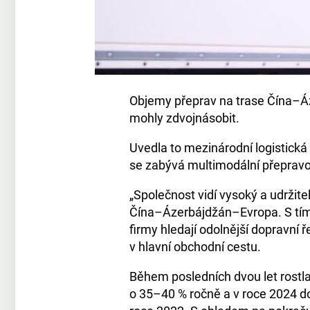
Objemy přeprav na trase Čína–Áz
mohly zdvojnásobit.
Uvedla to mezinárodní logistická
se zabývá multimodální přepravo
„Společnost vidí vysoký a udržit
Čína–Ázerbájdžán–Evropa. S tím, 
firmy hledají odolnější dopravní 
v hlavní obchodní cestu.
Během posledních dvou let rostla
o 35–40 % ročně a v roce 2024 dos