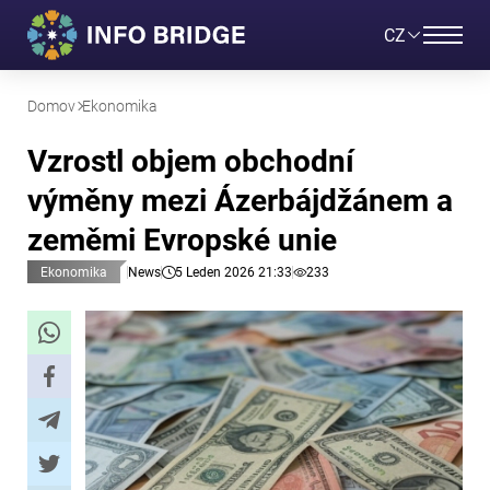
CZ
Domov
Ekonomika
Vzrostl objem obchodní
výměny mezi Ázerbájdžánem a
zeměmi Evropské unie
Ekonomika
News
5 Leden 2026 21:33
233