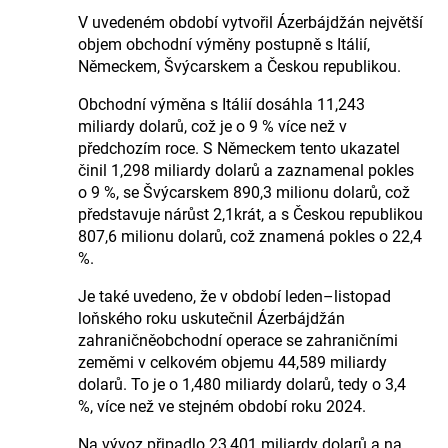
V uvedeném období vytvořil Ázerbájdžán největší
objem obchodní výměny postupně s Itálií,
Německem, Švýcarskem a Českou republikou.
Obchodní výměna s Itálií dosáhla 11,243
miliardy dolarů, což je o 9 % více než v
předchozím roce. S Německem tento ukazatel
činil 1,298 miliardy dolarů a zaznamenal pokles
o 9 %, se Švýcarskem 890,3 milionu dolarů, což
představuje nárůst 2,1krát, a s Českou republikou
807,6 milionu dolarů, což znamená pokles o 22,4
%.
Je také uvedeno, že v období leden–listopad
loňského roku uskutečnil Ázerbájdžán
zahraničněobchodní operace se zahraničními
zeměmi v celkovém objemu 44,589 miliardy
dolarů. To je o 1,480 miliardy dolarů, tedy o 3,4
%, více než ve stejném období roku 2024.
Na vývoz připadlo 23,401 miliardy dolarů a na