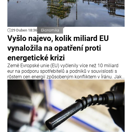
29 Duben 18:36
Ekonomika
Vyšlo najevo, kolik miliard EU
vynaložila na opatření proti
energetické krizi
Země Evropské unie (EU) vyčlenily více než 10 miliard
eur na podporu spotřebitelů a podniků v souvislosti s
růstem cen energií způsobeným konfliktem v Íránu. Jak
uvádí agentura Bloomberg, informace byly zveřejněny
28. dubna.