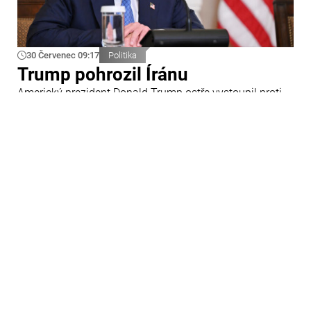
30 Červenec 09:17
Politika
Trump pohrozil Íránu
Americký prezident Donald Trump ostře vystoupil proti
Íránu a slíbil tvrdou odpověď na kroky Teheránu.
Prohlásil to při odpovědích na otázky novinářů v Bílém
domě. Podle amerického prezidenta jsou Spojené státy
připraveny zasadit Íránu „velmi silný úder“.