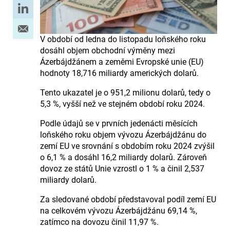
V období od ledna do listopadu loňského roku
dosáhl objem obchodní výměny mezi
Ázerbájdžánem a zeměmi Evropské unie (EU)
hodnoty 18,716 miliardy amerických dolarů.
Tento ukazatel je o 951,2 milionu dolarů, tedy o
5,3 %, vyšší než ve stejném období roku 2024.
Podle údajů se v prvních jedenácti měsících
loňského roku objem vývozu Ázerbájdžánu do
zemí EU ve srovnání s obdobím roku 2024 zvýšil
o 6,1 % a dosáhl 16,2 miliardy dolarů. Zároveň
dovoz ze států Unie vzrostl o 1 % a činil 2,537
miliardy dolarů.
Za sledované období představoval podíl zemí EU
na celkovém vývozu Ázerbájdžánu 69,14 %,
zatímco na dovozu činil 11,97 %.