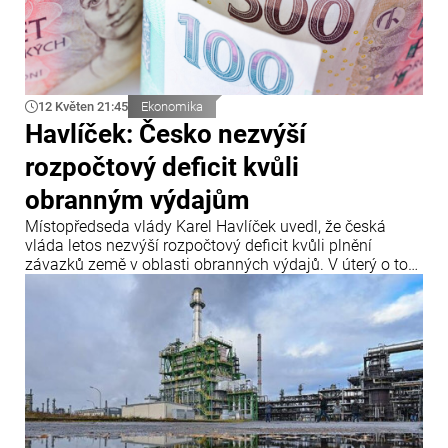
12 Květen 21:45
Ekonomika
Havlíček: Česko nezvýší
rozpočtový deficit kvůli
obranným výdajům
Místopředseda vlády Karel Havlíček uvedl, že česká
vláda letos nezvýší rozpočtový deficit kvůli plnění
závazků země v oblasti obranných výdajů. V úterý o tom
informoval server Novinky.cz.