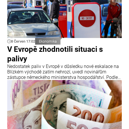
8 Červen 17:02
Ekonomika
V Evropě zhodnotili situaci s
palivy
Nedostatek paliv v Evropě v důsledku nové eskalace na
Blízkém východě zatím nehrozí, uvedl novinářům
zástupce německého ministerstva hospodářství. Podle
jeho slov se situace v regionu znovu náhle vyostřila.