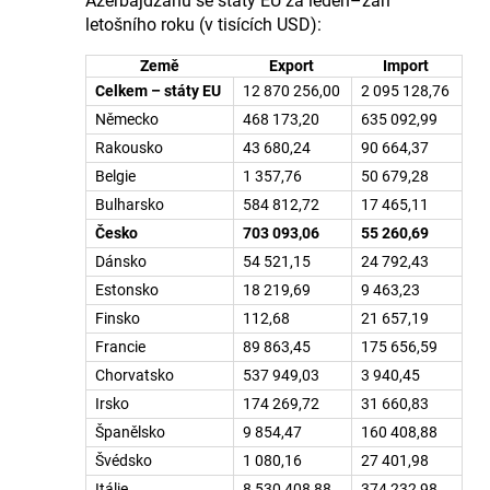
Ázerbájdžánu se státy EU za leden–září
letošního roku (v tisících USD):
Země
Export
Import
Celkem – státy EU
12 870 256,00
2 095 128,76
Německo
468 173,20
635 092,99
Rakousko
43 680,24
90 664,37
Belgie
1 357,76
50 679,28
Bulharsko
584 812,72
17 465,11
Česko
703 093,06
55 260,69
Dánsko
54 521,15
24 792,43
Estonsko
18 219,69
9 463,23
Finsko
112,68
21 657,19
Francie
89 863,45
175 656,59
Chorvatsko
537 949,03
3 940,45
Irsko
174 269,72
31 660,83
Španělsko
9 854,47
160 408,88
Švédsko
1 080,16
27 401,98
Itálie
8 530 408,88
374 232,98