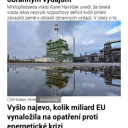
Místopředseda vlády Karel Havlíček uvedl, že česká
vláda letos nezvýší rozpočtový deficit kvůli plnění
závazků země v oblasti obranných výdajů. V úterý o tom
informoval server Novinky.cz.
29 Duben 18:36
Ekonomika
Vyšlo najevo, kolik miliard EU
vynaložila na opatření proti
energetické krizi