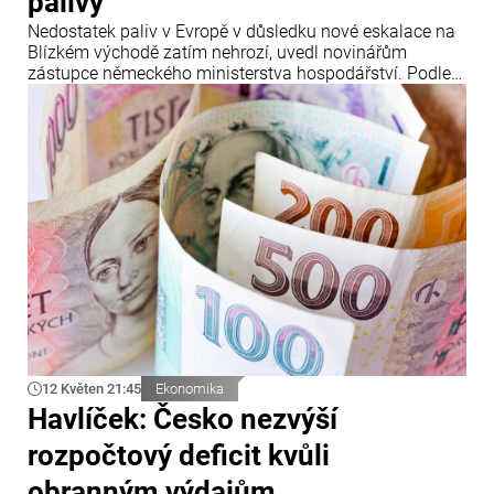
palivy
Nedostatek paliv v Evropě v důsledku nové eskalace na
Blízkém východě zatím nehrozí, uvedl novinářům
zástupce německého ministerstva hospodářství. Podle
jeho slov se situace v regionu znovu náhle vyostřila.
12 Květen 21:45
Ekonomika
Havlíček: Česko nezvýší
rozpočtový deficit kvůli
obranným výdajům