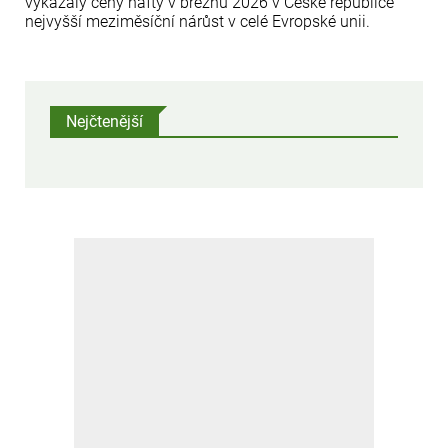
vykázaly ceny nafty v březnu 2026 v České republice
nejvyšší meziměsíční nárůst v celé Evropské unii.
Nejčtenější