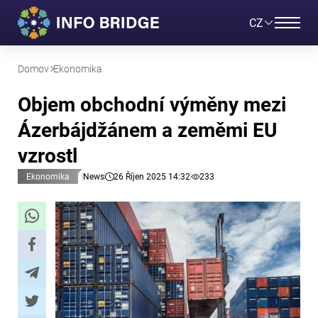
CZ
Domov
Ekonomika
Objem obchodní výměny mezi
Ázerbájdžánem a zeměmi EU
vzrostl
Ekonomika
News
26 Říjen 2025 14:32
233