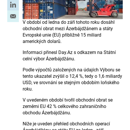
V období od ledna do září tohoto roku dosáhl
obchodní obrat mezi Ázerbájdžánem a státy
Evropské unie (EU) přibližně 15 miliard
amerických dolarů.
Informaci přinesl Day.Az s odkazem na Státní
celní výbor Ázerbájdžánu.
Podle výpočtů založených na údajích Výboru se
tento ukazatel zvýšil o 12,4 %, tedy o 1,6 miliardy
USD, ve srovnání se stejným obdobím loňského
roku.
V uvedeném období tvořil obchodní obrat se
zeměmi EU 42 % celkového zahraničního
obchodu Ázerbájdžánu.
Níže je uveden přehled obchodních operací