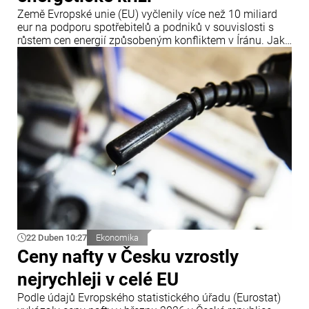
Země Evropské unie (EU) vyčlenily více než 10 miliard
eur na podporu spotřebitelů a podniků v souvislosti s
růstem cen energií způsobeným konfliktem v Íránu. Jak
uvádí agentura Bloomberg, informace byly zveřejněny
28. dubna.
22 Duben 10:27
Ekonomika
Ceny nafty v Česku vzrostly
nejrychleji v celé EU
Podle údajů Evropského statistického úřadu (Eurostat)