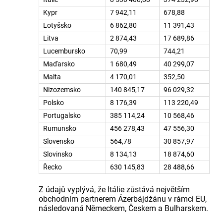
Kypr
7 942,11
678,88
Lotyšsko
6 862,80
11 391,43
Litva
2 874,43
17 689,86
Lucembursko
70,99
744,21
Maďarsko
1 680,49
40 299,07
Malta
4 170,01
352,50
Nizozemsko
140 845,17
96 029,32
Polsko
8 176,39
113 220,49
Portugalsko
385 114,24
10 568,46
Rumunsko
456 278,43
47 556,30
Slovensko
564,78
30 857,97
Slovinsko
8 134,13
18 874,60
Řecko
630 145,83
28 488,66
Z údajů vyplývá, že Itálie zůstává největším
obchodním partnerem Ázerbájdžánu v rámci EU,
následovaná Německem, Českem a Bulharskem.