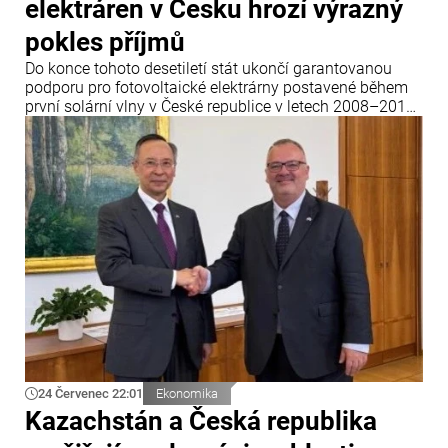
elektráren v Česku hrozí výrazný
pokles příjmů
Do konce tohoto desetiletí stát ukončí garantovanou
podporu pro fotovoltaické elektrárny postavené během
první solární vlny v České republice v letech 2008–2010.
Dvacet let po uvedení do provozu tyto elektrárny přijdou
o garantované výkupní ceny elektřiny a jejich majitelé
budou muset buď modernizovat zařízení, nebo své
podnikání prodat.
24 Červenec 22:01
Ekonomika
Kazachstán a Česká republika