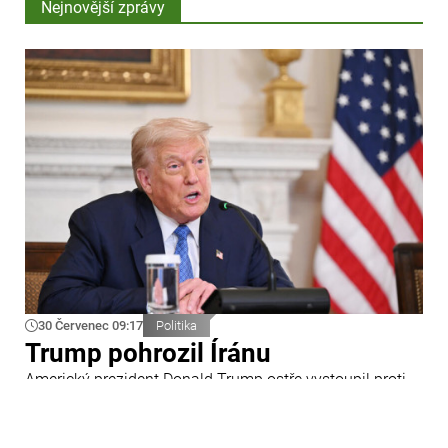
Nejnovější zprávy
30 Červenec 09:17
Politika
Trump pohrozil Íránu
Americký prezident Donald Trump ostře vystoupil proti
Íránu a slíbil tvrdou odpověď na kroky Teheránu.
Prohlásil to při odpovědích na otázky novinářů v Bílém
domě. Podle amerického prezidenta jsou Spojené státy