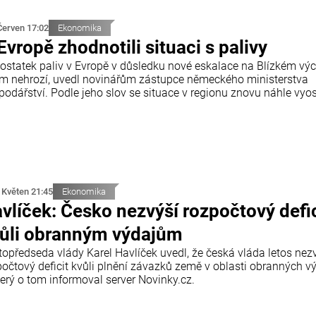
Červen 17:02
Ekonomika
Evropě zhodnotili situaci s palivy
ostatek paliv v Evropě v důsledku nové eskalace na Blízkém vý
ím nehrozí, uvedl novinářům zástupce německého ministerstva
odářství. Podle jeho slov se situace v regionu znovu náhle vyost
 Květen 21:45
Ekonomika
vlíček: Česko nezvýší rozpočtový defic
ůli obranným výdajům
topředseda vlády Karel Havlíček uvedl, že česká vláda letos nez
počtový deficit kvůli plnění závazků země v oblasti obranných v
terý o tom informoval server Novinky.cz.