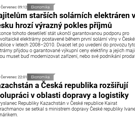
 Červenec 09:12
Ekonomika
jitelům starších solárních elektráren 
sku hrozí výrazný pokles příjmů
konce tohoto desetiletí stát ukončí garantovanou podporu pro
ovoltaické elektrárny postavené během první solární vlny v České
ublice v letech 2008–2010. Dvacet let po uvedení do provozu tyt
trárny přijdou o garantované výkupní ceny elektřiny a jejich maji
ou muset buď modernizovat zařízení, nebo své podnikání prodat
 Červenec 22:01
Ekonomika
zachstán a Česká republika rozšiřují
olupráci v oblasti dopravy a logistiky
vyslanec Republiky Kazachstán v České republice Kairat
rachmanov se setkal s ministrem dopravy České republiky Iva
nárikem.