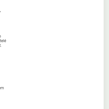
v
o
telé
.
nem