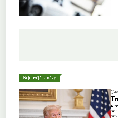
Nejnovější zprávy
30
Tr
Amer
odp
nov