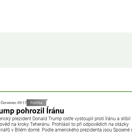
 Červenec 09:17
Politika
ump pohrozil Íránu
ický prezident Donald Trump ostře vystoupil proti Íránu a slíbil
ověď na kroky Teheránu. Prohlásil to při odpovědích na otázky
inářů v Bílém domě. Podle amerického prezidenta jsou Spojené 