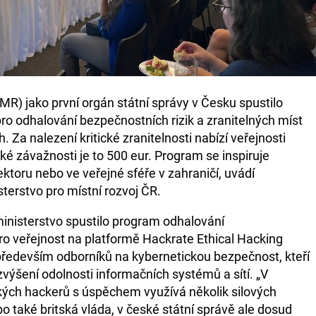
MR) jako první orgán státní správy v Česku spustilo
o odhalování bezpečnostních rizik a zranitelných míst
Za nalezení kritické zranitelnosti nabízí veřejnosti
é závažnosti je to 500 eur. Program se inspiruje
toru nebo ve veřejné sféře v zahraničí, uvádí
erstvo pro místní rozvoj ČR.
inisterstvo spustilo program odhalování
ro veřejnost na platformě Hackrate Ethical Hacking
především odborníků na kybernetickou bezpečnost, kteří
 zvýšení odolnosti informačních systémů a sítí. „V
ckých hackerů s úspěchem využívá několik silových
o také britská vláda, v české státní správě ale dosud