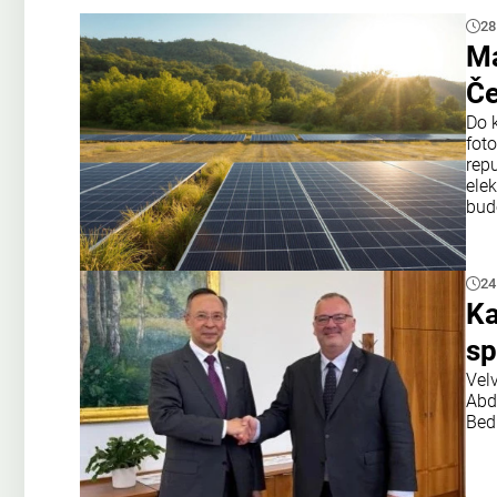
28
Ma
Če
Do 
fot
rep
elek
bud
24
Ka
sp
Vel
Abd
Bed