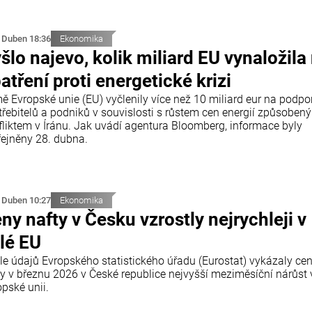
 Duben 18:36
Ekonomika
šlo najevo, kolik miliard EU vynaložila
atření proti energetické krizi
ě Evropské unie (EU) vyčlenily více než 10 miliard eur na podpo
třebitelů a podniků v souvislosti s růstem cen energií způsoben
fliktem v Íránu. Jak uvádí agentura Bloomberg, informace byly
řejněny 28. dubna.
 Duben 10:27
Ekonomika
ny nafty v Česku vzrostly nejrychleji v
lé EU
le údajů Evropského statistického úřadu (Eurostat) vykázaly ce
ty v březnu 2026 v České republice nejvyšší meziměsíční nárůst 
pské unii.