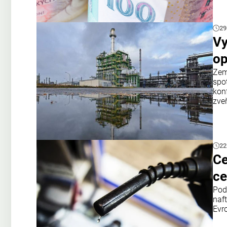
29
Vy
op
Zem
spo
kon
zve
22
Ce
ce
Pod
naf
Evro