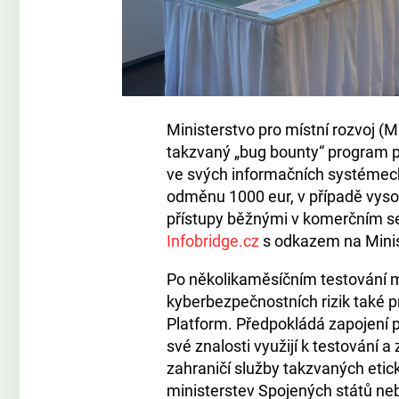
Ministerstvo pro místní rozvoj (M
takzvaný „bug bounty“ program pr
ve svých informačních systémech. 
odměnu 1000 eur, v případě vysok
přístupy běžnými v komerčním sek
Infobridge.cz
s odkazem na Minist
Po několikaměsíčním testování m
kyberbezpečnostních rizik také p
Platform. Předpokládá zapojení 
své znalosti využijí k testování a
zahraničí služby takzvaných eti
ministerstev Spojených států neb