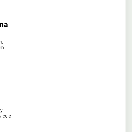
 na
ru
ým
ny
v celé