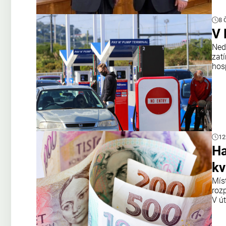
8 
V 
Ned
zat
hosp
12
Ha
kv
Mís
roz
V ú