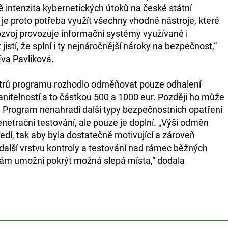
ě intenzita kybernetických útoků na české státní
u je proto potřeba využít všechny vhodné nástroje, které
ozvoj provozuje informační systémy využívané i
jistí, že splní i ty nejnáročnější nároky na bezpečnost,“
Eva Pavlíková.
etrů programu rozhodlo odměňovat pouze odhalení
anitelností a to částkou 500 a 1000 eur. Později ho může
. Program nenahradí další typy bezpečnostních opatření
enetrační testování, ale pouze je doplní. „Výši odměn
edí, tak aby byla dostatečně motivující a zároveň
alší vrstvu kontroly a testování nad rámec běžných
nám umožní pokrýt možná slepá místa,“ dodala