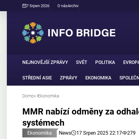
7 Srpen 2026
O nás
Archiv
NEJNOVĚJŠÍ ZPRÁVY
SVĚT
POLITIKA
EVROP
STŘEDNÍ ASIE
ZPRÁVY
EKONOMIKA
SPOLEČ
Domov
Ekonomika
MMR nabízí odměny za odhale
systémech
Ekonomika
News
17 Srpen 2025 22:17
279