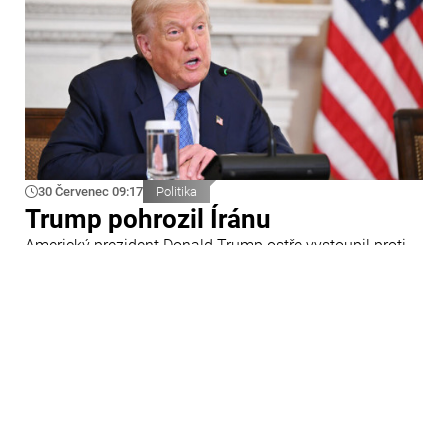
30 Červenec 09:17
Politika
Trump pohrozil Íránu
Americký prezident Donald Trump ostře vystoupil proti
Íránu a slíbil tvrdou odpověď na kroky Teheránu.
Prohlásil to při odpovědích na otázky novinářů v Bílém
domě. Podle amerického prezidenta jsou Spojené státy
připraveny zasadit Íránu „velmi silný úder“.