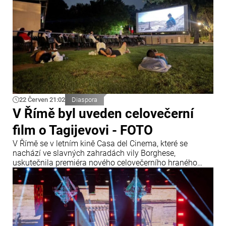
22 Červen 21:02
Diaspora
V Římě byl uveden celovečerní
film o Tagijevovi - FOTO
V Římě se v letním kině Casa del Cinema, které se
nachází ve slavných zahradách vily Borghese,
uskutečnila premiéra nového celovečerního hraného
filmu „Tagijev: Ropa“. Akce se zúčastnili představitelé
italské kulturní a filmové scény, členové diplomatického
sboru, zástupci diaspory i početní milovníci umění.