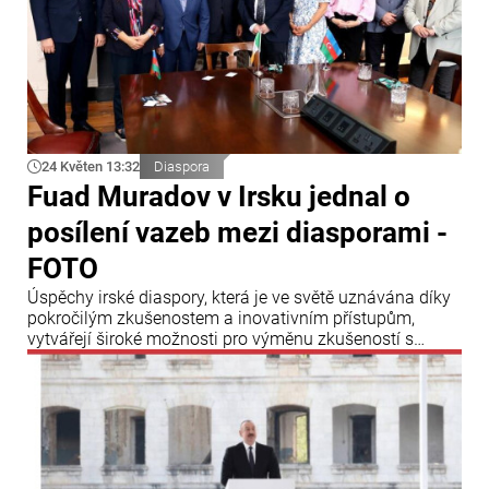
24 Květen 13:32
Diaspora
Fuad Muradov v Irsku jednal o
posílení vazeb mezi diasporami -
FOTO
Úspěchy irské diaspory, která je ve světě uznávána díky
pokročilým zkušenostem a inovativním přístupům,
vytvářejí široké možnosti pro výměnu zkušeností s
diasporními strukturami dalších zemí a ukazují roli Irska
jak v mezinárodních vztazích, tak v oblasti diasporních
aktivit.