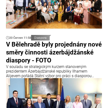
20 Červen 11:58
Diaspora
V Bělehradě byly projednány nové
směry činnosti ázerbájdžánské
diaspory - FOTO
V souladu se strategickým kurzem stanoveným
prezidentem Ázerbájdžánské republiky Ilhamem
Alijevem pořádá Státní výbor pro práci s diasporou
pravidelná setkání s krajany žijícími v různých zemích
světa s cílem posílit jejich vazby na Ázerbájdžán a zvýšit
intenzitu vzájemné spolupráce.