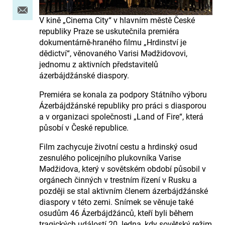
V kině „Cinema City“ v hlavním městě České
republiky Praze se uskutečnila premiéra
dokumentárně-hraného filmu „Hrdinství je
dědictví“, věnovaného Varisi Mədžidovovi,
jednomu z aktivních představitelů
ázerbájdžánské diaspory.
Premiéra se konala za podpory Státního výboru
Ázerbájdžánské republiky pro práci s diasporou
a v organizaci společnosti „Land of Fire“, která
působí v České republice.
Film zachycuje životní cestu a hrdinský osud
zesnulého policejního plukovníka Varise
Mədžidova, který v sovětském období působil v
orgánech činných v trestním řízení v Rusku a
později se stal aktivním členem ázerbájdžánské
diaspory v této zemi. Snímek se věnuje také
osudům 46 Ázerbájdžánců, kteří byli během
tragických událostí 20. ledna, kdy sovětský režim