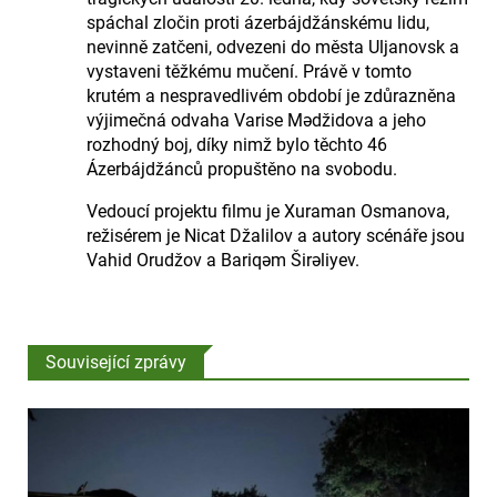
spáchal zločin proti ázerbájdžánskému lidu,
nevinně zatčeni, odvezeni do města Uljanovsk a
vystaveni těžkému mučení. Právě v tomto
krutém a nespravedlivém období je zdůrazněna
výjimečná odvaha Varise Mədžidova a jeho
rozhodný boj, díky nimž bylo těchto 46
Ázerbájdžánců propuštěno na svobodu.
Vedoucí projektu filmu je Xuraman Osmanova,
režisérem je Nicat Džalilov a autory scénáře jsou
Vahid Orudžov a Bariqəm Širəliyev.
Související zprávy