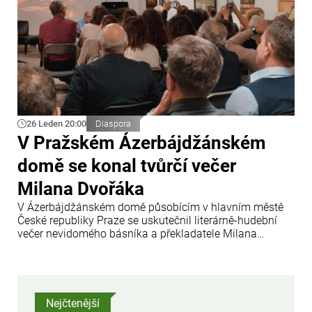
26 Leden 20:00
Diaspora
V Pražském Ázerbájdžánském
domě se konal tvůrčí večer
Milana Dvořáka
V Ázerbájdžánském domě působícím v hlavním městě
České republiky Praze se uskutečnil literárně-hudební
večer nevidomého básníka a překladatele Milana
Dvořáka.
Nejčtenější