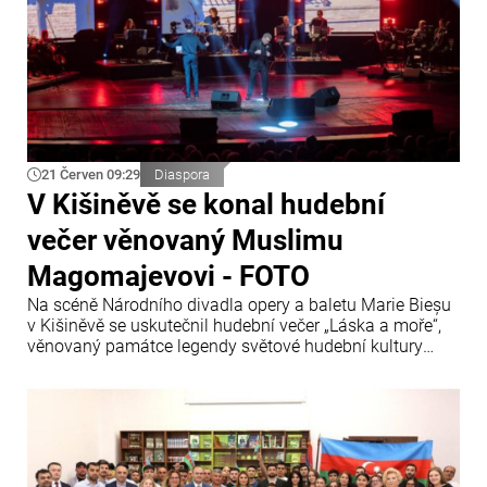
21 Červen 09:29
Diaspora
V Kišiněvě se konal hudební
večer věnovaný Muslimu
Magomajevovi - FOTO
Na scéně Národního divadla opery a baletu Marie Bieșu
v Kišiněvě se uskutečnil hudební večer „Láska a moře“,
věnovaný památce legendy světové hudební kultury
Muslima Magomajeva.