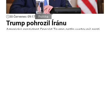
30 Červenec 09:17
Politika
Trump pohrozil Íránu
Americký prezident Donald Trump ostře vystoupil proti
Íránu a slíbil tvrdou odpověď na kroky Teheránu.
Prohlásil to při odpovědích na otázky novinářů v Bílém
domě. Podle amerického prezidenta jsou Spojené státy
připraveny zasadit Íránu „velmi silný úder“.
29 Červenec 09:45
Ázerbájdžán