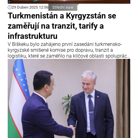
29 Duben 2025 12:56
Střední Asie
Turkmenistán a Kyrgyzstán se
zaměřují na tranzit, tarify a
infrastrukturu
V Biškeku bylo zahájeno první zasedání turkmensko-
kyrgyzské smíšené komise pro dopravu, tranzit a
logistiku, které se zaměřilo na klíčové oblasti spolupráce
v oblasti dopravy a logistiky, jakož i na vzájemné tarifní
preference, uvádí Info Bridge s odkazem na Trend.