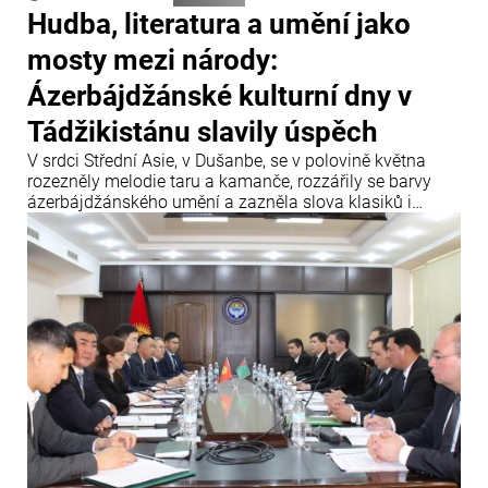
Hudba, literatura a umění jako
mosty mezi národy:
Ázerbájdžánské kulturní dny v
Tádžikistánu slavily úspěch
V srdci Střední Asie, v Dušanbe, se v polovině května
rozezněly melodie taru a kamanče, rozzářily se barvy
ázerbájdžánského umění a zazněla slova klasiků i
současných autorů.