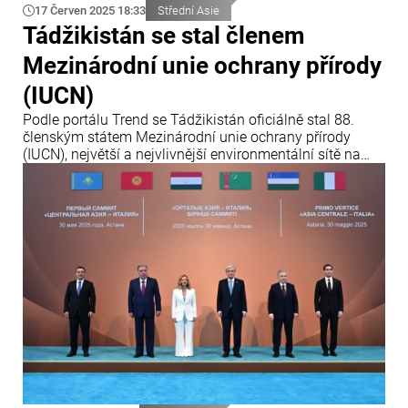
17 Červen 2025 18:33
Střední Asie
Tádžikistán se stal členem
Mezinárodní unie ochrany přírody
(IUCN)
Podle portálu Trend se Tádžikistán oficiálně stal 88.
členským státem Mezinárodní unie ochrany přírody
(IUCN), největší a nejvlivnější environmentální sítě na
světě. Oznámení zaznělo během Mezinárodní
konference o ochraně ledovců, která se konala v
Dušanbe.