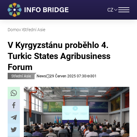
CZ
Domov
Střední Asie
V Kyrgyzstánu proběhlo 4.
Turkic States Agribusiness
Forum
Střední Asie
News
29 Červen 2025 07:30
301