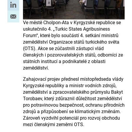
Ve městě Cholpon-Ata v Kyrgyzské republice se
uskutečnilo 4. „Turkic States Agribusiness
Forum“, které bylo součástí 4. setkání ministrů
zemědělství Organizace států turkického světa
(OTS). Akce se zúčastnili zástupci vlád
členských i pozorovatelských států, odborníci ze
státních institucí a podnikatelé z oblasti
zemědělství.
Zahajovací projev přednesl místopředseda vlády
Kyrgyzské republiky a ministr vodních zdrojů,
zemědělství a zpracovatelského průmyslu Bakyt
Torobaev, který zdůraznil důležitost zemědělství
pro potravinovou bezpečnost, ochranu přírodních
zdrojů a přizpůsobení se klimatickým změnám.
Zároveň vyzdvihl potenciál pro rozvoj obchodu
mezi členskými zeměmi OTS.