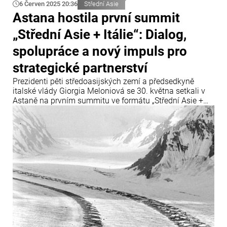
6 Červen 2025 20:36
Střední Asie
Astana hostila první summit
„Střední Asie + Itálie“: Dialog,
spolupráce a nový impuls pro
strategické partnerství
Prezidenti pěti středoasijských zemí a předsedkyně
italské vlády Giorgia Meloniová se 30. května setkali v
Astaně na prvním summitu ve formátu „Střední Asie +
Itálie“. Hlavními tématy byly regionální stabilita,
hospodářská spolupráce a společné výzvy v oblasti
bezpečnosti a životního prostředí.