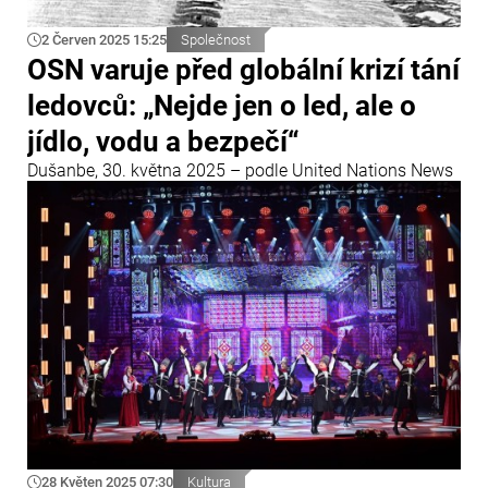
2 Červen 2025 15:25
Společnost
OSN varuje před globální krizí tání
ledovců: „Nejde jen o led, ale o
jídlo, vodu a bezpečí“
Dušanbe, 30. května 2025 – podle United Nations News
28 Květen 2025 07:30
Kultura