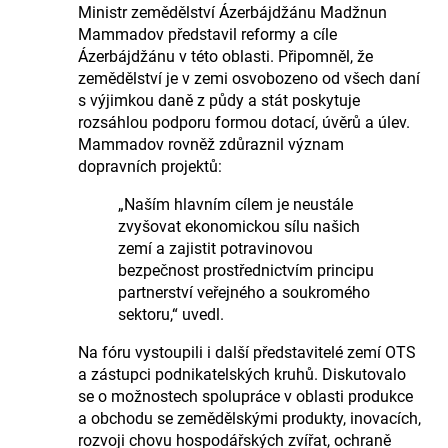
Ministr zemědělství Ázerbájdžánu Madžnun
Mammadov představil reformy a cíle
Ázerbájdžánu v této oblasti. Připomněl, že
zemědělství je v zemi osvobozeno od všech daní
s výjimkou daně z půdy a stát poskytuje
rozsáhlou podporu formou dotací, úvěrů a úlev.
Mammadov rovněž zdůraznil význam
dopravních projektů:
„Naším hlavním cílem je neustále
zvyšovat ekonomickou sílu našich
zemí a zajistit potravinovou
bezpečnost prostřednictvím principu
partnerství veřejného a soukromého
sektoru,“ uvedl.
Na fóru vystoupili i další představitelé zemí OTS
a zástupci podnikatelských kruhů. Diskutovalo
se o možnostech spolupráce v oblasti produkce
a obchodu se zemědělskými produkty, inovacích,
rozvoji chovu hospodářských zvířat, ochraně