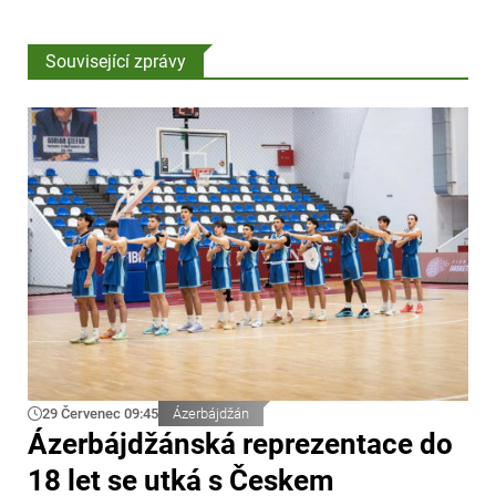
Související zprávy
29 Červenec 09:45
Ázerbájdžán
Ázerbájdžánská reprezentace do
18 let se utká s Českem