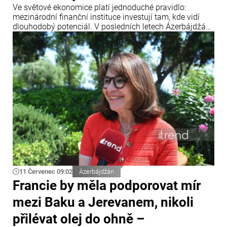
Ve světové ekonomice platí jednoduché pravidlo:
mezinárodní finanční instituce investují tam, kde vidí
dlouhodobý potenciál. V posledních letech Ázerbájdžán
upevnil svou pozici jako jedno z klíčových dopravních a
energetických center Eurasie a zároveň se stal
významnou platformou pro realizaci mezinárodních
infrastrukturních projektů.
11 Červenec 09:02
Ázerbájdžán
Francie by měla podporovat mír
mezi Baku a Jerevanem, nikoli
přilévat olej do ohně –