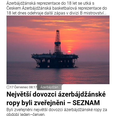
Ázerbájdžánská reprezentace do 18 let se utká s
Českem Ázerbájdžánská basketbalová reprezentace do
18 let dnes odehraje další zápas v divizi B mistrovství
Evropy FIBA. V závěrečném kole skupiny B se
ázerbájdžánský tým utká s reprezentací České republiky.
Utkání se odehraje v chorvatské Opatiji a začne ve 18:00
středoevropského letního času.
17 Červenec 08:17
Ázerbájdžán
Největší dovozci ázerbájdžánské
ropy byli zveřejněni – SEZNAM
Byli zveřejněni největší dovozci ázerbájdžánské ropy za
období leden–červen.