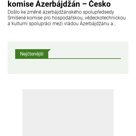
komise Ázerbájdžán – Česko
Došlo ke změně ázerbájdžánského spolupředsedy
Smíšené komise pro hospodářskou, vědeckotechnickou
a kulturní spolupráci mezi vládou Ázerbájdžánu a
vládou České republiky.
Nejčtenější