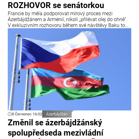
ROZHOVOR se senátorkou
Francie by měla podporovat mírový proces mezi
Ázerbájdžánem a Arménií, nikoli „přilévat olej do ohně“.
V exkluzivním rozhovoru během své návštěvy Baku to
uvedla francouzská senátorka a členka Mezinárodního
centra Nizami Ganjavi Nathalie Gouletová.
8 Červenec 16:02
Ázerbájdžán
Změnil se ázerbájdžánský
spolupředseda mezivládní