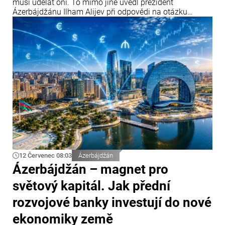
musí udělat oni. To mimo jiné uvedl prezident
Ázerbájdžánu Ilham Alijev při odpovědi na otázku
týkající se vztahů Ázerbájdžánu s Parlamentním
shromážděním Rady Evropy (PACE) a Evropským
parlamentem během setkání s účastníky IV. Šušského
globálního mediálního fóra.
12 Červenec 08:03
Ázerbájdžán
Ázerbájdžán – magnet pro
světový kapitál. Jak přední
rozvojové banky investují do nové
ekonomiky země