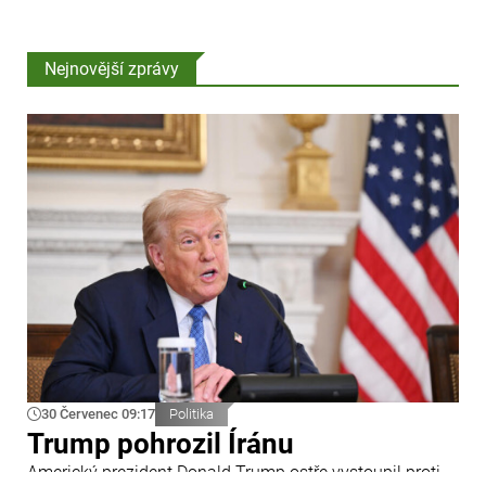
Nejnovější zprávy
30 Červenec 09:17
Politika
Trump pohrozil Íránu
Americký prezident Donald Trump ostře vystoupil proti