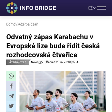
CZ
Domov
Ázerbájdžán
Odvetný zápas Karabachu v
Evropské lize bude řídit česká
rozhodcovská čtveřice
Ázerbájdžán
News
26 Červen 2026 23:01
84