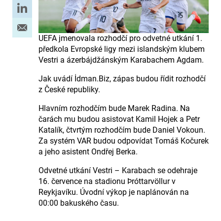
UEFA jmenovala rozhodčí pro odvetné utkání 1.
předkola Evropské ligy mezi islandským klubem
Vestri a ázerbájdžánským Karabachem Agdam.
Jak uvádí İdman.Biz, zápas budou řídit rozhodčí
z České republiky.
Hlavním rozhodčím bude Marek Radina. Na
čarách mu budou asistovat Kamil Hojek a Petr
Katalík, čtvrtým rozhodčím bude Daniel Vokoun.
Za systém VAR budou odpovídat Tomáš Kočurek
a jeho asistent Ondřej Berka.
Odvetné utkání Vestri – Karabach se odehraje
16. července na stadionu Þróttarvöllur v
Reykjavíku. Úvodní výkop je naplánován na
00:00 bakuského času.