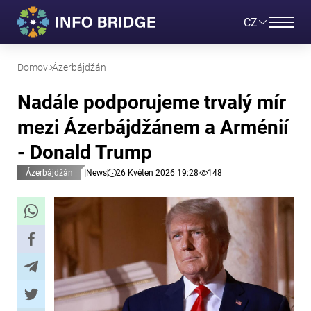
CZ
Domov
Ázerbájdžán
Nadále podporujeme trvalý mír
mezi Ázerbájdžánem a Arménií
- Donald Trump
Ázerbájdžán
News
26 Květen 2026 19:28
148