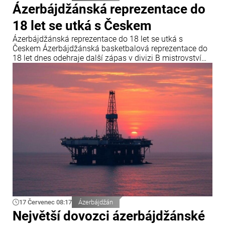
Ázerbájdžánská reprezentace do
18 let se utká s Českem
Ázerbájdžánská reprezentace do 18 let se utká s
Českem Ázerbájdžánská basketbalová reprezentace do
18 let dnes odehraje další zápas v divizi B mistrovství
Evropy FIBA. V závěrečném kole skupiny B se
ázerbájdžánský tým utká s reprezentací České republiky.
Utkání se odehraje v chorvatské Opatiji a začne ve 18:00
středoevropského letního času.
17 Červenec 08:17
Ázerbájdžán
Největší dovozci ázerbájdžánské