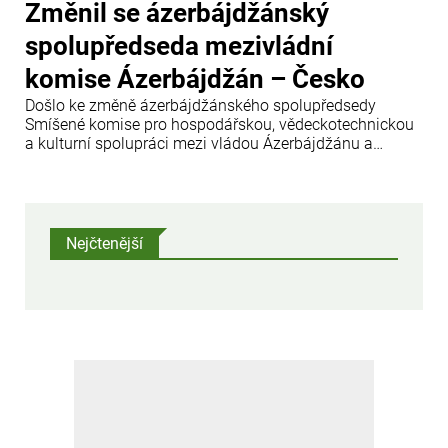
Změnil se ázerbájdžánský
spolupředseda mezivládní
komise Ázerbájdžán – Česko
Došlo ke změně ázerbájdžánského spolupředsedy
Smíšené komise pro hospodářskou, vědeckotechnickou
a kulturní spolupráci mezi vládou Ázerbájdžánu a
vládou České republiky.
Nejčtenější