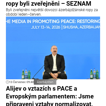
ropy byli zveřejněni – SEZNAM
Byli zveřejněni největší dovozci ázerbájdžánské ropy za
období leden–červen.
13 Červenec 09:40
Ázerbájdžán
Alijev o vztazích s PACE a
Evropským parlamentem: Jsme
připraveni vztahy normalizovat,