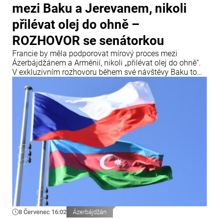
mezi Baku a Jerevanem, nikoli
přilévat olej do ohně –
ROZHOVOR se senátorkou
Francie by měla podporovat mírový proces mezi
Ázerbájdžánem a Arménií, nikoli „přilévat olej do ohně“.
V exkluzivním rozhovoru během své návštěvy Baku to
uvedla francouzská senátorka a členka Mezinárodního
centra Nizami Ganjavi Nathalie Gouletová.
8 Červenec 16:02
Ázerbájdžán