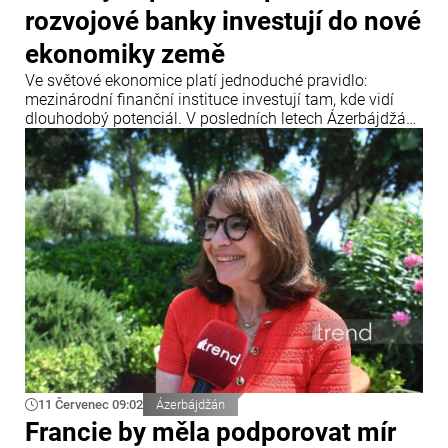
rozvojové banky investují do nové
ekonomiky země
Ve světové ekonomice platí jednoduché pravidlo:
mezinárodní finanční instituce investují tam, kde vidí
dlouhodobý potenciál. V posledních letech Ázerbájdžán
upevnil svou pozici jako jedno z klíčových dopravních a
energetických center Eurasie a zároveň se stal
významnou platformou pro realizaci mezinárodních
infrastrukturních projektů.
11 Červenec 09:02
Ázerbájdžán
Francie by měla podporovat mír