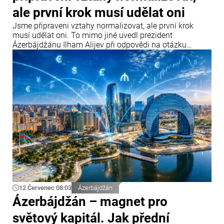
ale první krok musí udělat oni
Jsme připraveni vztahy normalizovat, ale první krok
musí udělat oni. To mimo jiné uvedl prezident
Ázerbájdžánu Ilham Alijev při odpovědi na otázku
týkající se vztahů Ázerbájdžánu s Parlamentním
shromážděním Rady Evropy (PACE) a Evropským
parlamentem během setkání s účastníky IV. Šušského
globálního mediálního fóra.
12 Červenec 08:03
Ázerbájdžán
Ázerbájdžán – magnet pro
světový kapitál. Jak přední