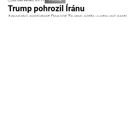
Trump pohrozil Íránu
Americký prezident Donald Trump ostře vystoupil proti
Íránu a slíbil tvrdou odpověď na kroky Teheránu.
Prohlásil to při odpovědích na otázky novinářů v Bílém
domě. Podle amerického prezidenta jsou Spojené státy
připraveny zasadit Íránu „velmi silný úder“.
29 Červenec 09:45
Ázerbájdžán
Ázerbájdžánská reprezentace do
18 let se utká s Českem