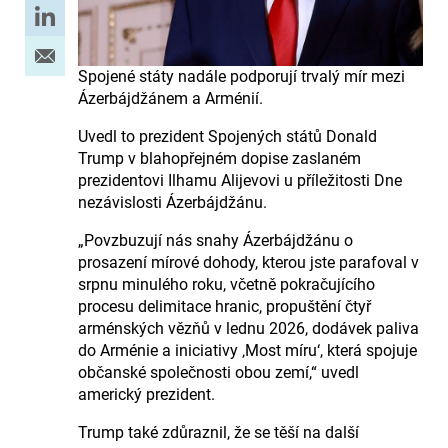
Spojené státy nadále podporují trvalý mír mezi
Ázerbájdžánem a Arménií.
Uvedl to prezident Spojených států Donald
Trump v blahopřejném dopise zaslaném
prezidentovi Ilhamu Alijevovi u příležitosti Dne
nezávislosti Ázerbájdžánu.
„Povzbuzují nás snahy Ázerbájdžánu o
prosazení mírové dohody, kterou jste parafoval v
srpnu minulého roku, včetně pokračujícího
procesu delimitace hranic, propuštění čtyř
arménských vězňů v lednu 2026, dodávek paliva
do Arménie a iniciativy ‚Most míru‘, která spojuje
občanské společnosti obou zemí,“ uvedl
americký prezident.
Trump také zdůraznil, že se těší na další