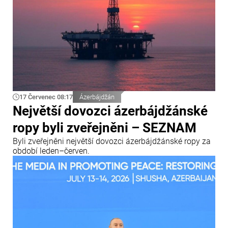
17 Červenec 08:17
Ázerbájdžán
Největší dovozci ázerbájdžánské
ropy byli zveřejněni – SEZNAM
Byli zveřejněni největší dovozci ázerbájdžánské ropy za
období leden–červen.