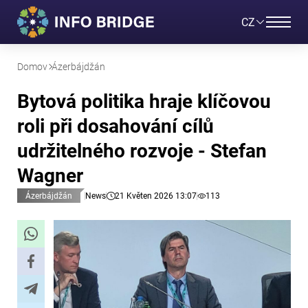
CZ
Domov
Ázerbájdžán
Bytová politika hraje klíčovou
roli při dosahování cílů
udržitelného rozvoje - Stefan
Wagner
Ázerbájdžán
News
21 Květen 2026 13:07
113