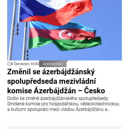
8 Červenec 16:02
Ázerbájdžán
Změnil se ázerbájdžánský
spolupředseda mezivládní
komise Ázerbájdžán – Česko
Došlo ke změně ázerbájdžánského spolupředsedy
Smíšené komise pro hospodářskou, vědeckotechnickou
a kulturní spolupráci mezi vládou Ázerbájdžánu a
vládou České republiky.