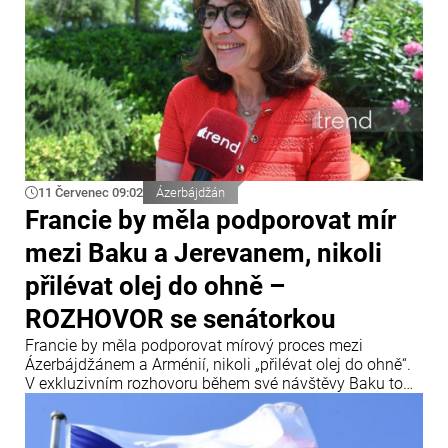
11 Červenec 09:02
Ázerbájdžán
Francie by měla podporovat mír
mezi Baku a Jerevanem, nikoli
přilévat olej do ohně –
ROZHOVOR se senátorkou
Francie by měla podporovat mírový proces mezi
Ázerbájdžánem a Arménií, nikoli „přilévat olej do ohně“.
V exkluzivním rozhovoru během své návštěvy Baku to
uvedla francouzská senátorka a členka Mezinárodního
centra Nizami Ganjavi Nathalie Gouletová.