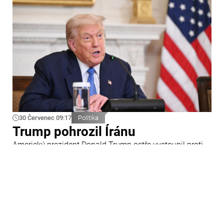
30 Červenec 09:17
Politika
Trump pohrozil Íránu
Americký prezident Donald Trump ostře vystoupil proti
Íránu a slíbil tvrdou odpověď na kroky Teheránu.
Prohlásil to při odpovědích na otázky novinářů v Bílém
domě. Podle amerického prezidenta jsou Spojené státy
připraveny zasadit Íránu „velmi silný úder“.