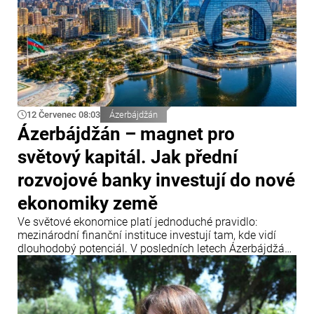
12 Červenec 08:03
Ázerbájdžán
Ázerbájdžán – magnet pro
světový kapitál. Jak přední
rozvojové banky investují do nové
ekonomiky země
Ve světové ekonomice platí jednoduché pravidlo:
mezinárodní finanční instituce investují tam, kde vidí
dlouhodobý potenciál. V posledních letech Ázerbájdžán
upevnil svou pozici jako jedno z klíčových dopravních a
energetických center Eurasie a zároveň se stal
významnou platformou pro realizaci mezinárodních
infrastrukturních projektů.