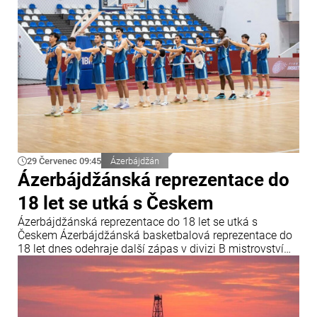
29 Červenec 09:45
Ázerbájdžán
Ázerbájdžánská reprezentace do
18 let se utká s Českem
Ázerbájdžánská reprezentace do 18 let se utká s
Českem Ázerbájdžánská basketbalová reprezentace do
18 let dnes odehraje další zápas v divizi B mistrovství
Evropy FIBA. V závěrečném kole skupiny B se
ázerbájdžánský tým utká s reprezentací České republiky.
Utkání se odehraje v chorvatské Opatiji a začne ve 18:00
středoevropského letního času.