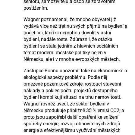
seniorů, samoživitelů a osob se zdravotním
postižením.
Wagner poznamenal, že mnoho obyvatel již
vydává více než třetinu svých příjmů na bydlení a
počet lidí, kteří si nemohou dovolit vlastní
bydlení, nadále roste. Zdůraznil, že otázka
bydlení se stala jedním z hlavních sociálních
témat moderní městské politiky nejen v
Německu, ale i v mnoha evropských městech.
Zástupce Bonnu upozornil také na ekonomické a
ekologické aspekty problému. Podle něj
omezené pozemkové zdroje, rostoucí stavební
náklady a pokles počtu projektů dostupného
bydlení komplikují situaci na trhu nemovitostí.
Wagner rovněž uvedl, že sektor bydlení v
Německu produkuje přibližně 35 % emisí CO2, a
proto jsou zapotřebí další opatření ke snížení
spotřeby energie, rozvoji obnovitelných zdrojů
energie a efektivnějšímu využívání městských