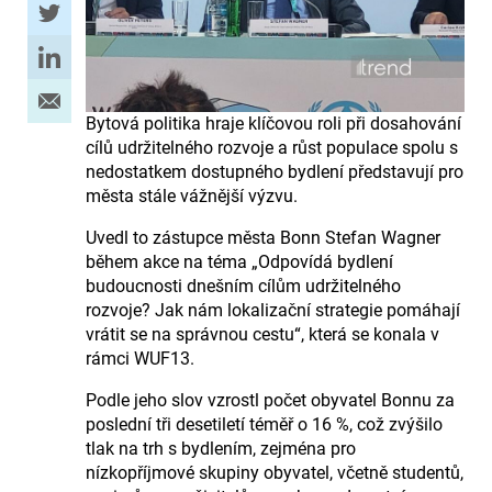
Bytová politika hraje klíčovou roli při dosahování
cílů udržitelného rozvoje a růst populace spolu s
nedostatkem dostupného bydlení představují pro
města stále vážnější výzvu.
Uvedl to zástupce města Bonn Stefan Wagner
během akce na téma „Odpovídá bydlení
budoucnosti dnešním cílům udržitelného
rozvoje? Jak nám lokalizační strategie pomáhají
vrátit se na správnou cestu“, která se konala v
rámci WUF13.
Podle jeho slov vzrostl počet obyvatel Bonnu za
poslední tři desetiletí téměř o 16 %, což zvýšilo
tlak na trh s bydlením, zejména pro
nízkopříjmové skupiny obyvatel, včetně studentů,