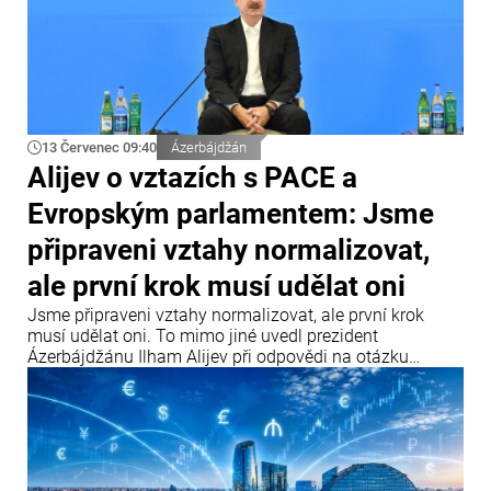
13 Červenec 09:40
Ázerbájdžán
Alijev o vztazích s PACE a
Evropským parlamentem: Jsme
připraveni vztahy normalizovat,
ale první krok musí udělat oni
Jsme připraveni vztahy normalizovat, ale první krok
musí udělat oni. To mimo jiné uvedl prezident
Ázerbájdžánu Ilham Alijev při odpovědi na otázku
týkající se vztahů Ázerbájdžánu s Parlamentním
shromážděním Rady Evropy (PACE) a Evropským
parlamentem během setkání s účastníky IV. Šušského
globálního mediálního fóra.