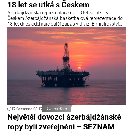
18 let se utká s Českem
Ázerbájdžánská reprezentace do 18 let se utká s
Českem Ázerbájdžánská basketbalová reprezentace do
18 let dnes odehraje další zápas v divizi B mistrovství
Evropy FIBA. V závěrečném kole skupiny B se
ázerbájdžánský tým utká s reprezentací České republiky.
Utkání se odehraje v chorvatské Opatiji a začne ve 18:00
středoevropského letního času.
17 Červenec 08:17
Ázerbájdžán
Největší dovozci ázerbájdžánské
ropy byli zveřejněni – SEZNAM