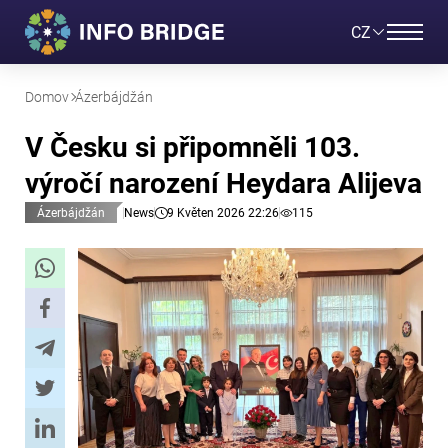
CZ
Domov
Ázerbájdžán
V Česku si připomněli 103.
výročí narození Heydara Alijeva
Ázerbájdžán
News
9 Květen 2026 22:26
115