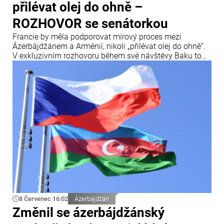
přilévat olej do ohně –
ROZHOVOR se senátorkou
Francie by měla podporovat mírový proces mezi
Ázerbájdžánem a Arménií, nikoli „přilévat olej do ohně“.
V exkluzivním rozhovoru během své návštěvy Baku to
uvedla francouzská senátorka a členka Mezinárodního
centra Nizami Ganjavi Nathalie Gouletová.
8 Červenec 16:02
Ázerbájdžán
Změnil se ázerbájdžánský