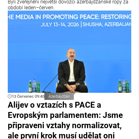
Byli zveřejněni největší dovozci ázerbájdžánské ropy za
období leden–červen.
13 Červenec 09:40
Ázerbájdžán
Alijev o vztazích s PACE a
Evropským parlamentem: Jsme
připraveni vztahy normalizovat,
ale první krok musí udělat oni