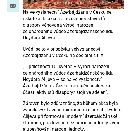
Na velvyslanectví Ázerbájdžánu v Česku se
uskutečnila akce za účasti představitelů
diaspory věnovaná výročí narození
celonárodního vůdce ázerbájdžánského lidu
Heydara Alijeva.
Uvádí se to v příspěvku velvyslanectví
Ázerbájdžánu v Česku na sociální síti X.
„U příležitosti 10. května – výročí narození
celonárodního vůdce ázerbájdžánského lidu
Heydara Alijeva – se na velvyslanectví
Ázerbájdžánu v Česku uskutečnila akce za
účasti aktivistů diaspory,“ stojí ve sdělení.
Zároveň bylo zdůrazněno, že během akce byla
zvláště vyzdvižena mimořádná činnost Heydara
Alijeva při formování moderní ázerbájdžánské
státnosti, posilování mezinárodní autority země
a upevňování národní jednoty.