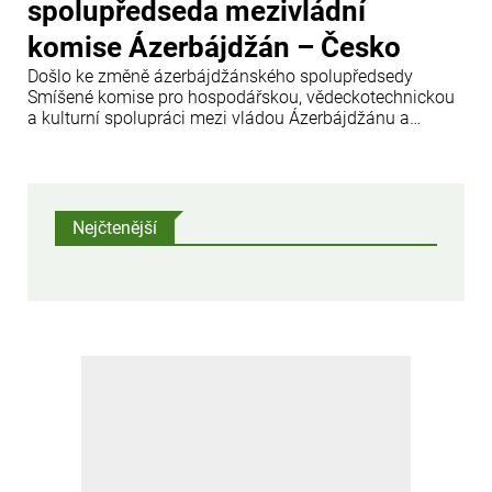
spolupředseda mezivládní
komise Ázerbájdžán – Česko
Došlo ke změně ázerbájdžánského spolupředsedy
Smíšené komise pro hospodářskou, vědeckotechnickou
a kulturní spolupráci mezi vládou Ázerbájdžánu a
vládou České republiky.
Nejčtenější