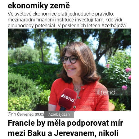
ekonomiky země
Ve světové ekonomice platí jednoduché pravidlo:
mezinárodní finanční instituce investují tam, kde vidí
dlouhodobý potenciál. V posledních letech Ázerbájdžán
upevnil svou pozici jako jedno z klíčových dopravních a
energetických center Eurasie a zároveň se stal
významnou platformou pro realizaci mezinárodních
infrastrukturních projektů.
11 Červenec 09:02
Ázerbájdžán
Francie by měla podporovat mír
mezi Baku a Jerevanem, nikoli