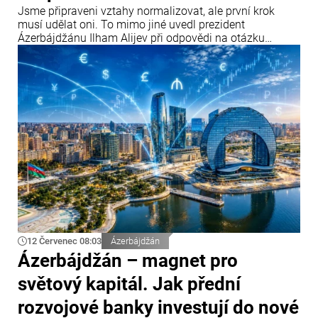
Jsme připraveni vztahy normalizovat, ale první krok
musí udělat oni. To mimo jiné uvedl prezident
Ázerbájdžánu Ilham Alijev při odpovědi na otázku
týkající se vztahů Ázerbájdžánu s Parlamentním
shromážděním Rady Evropy (PACE) a Evropským
parlamentem během setkání s účastníky IV. Šušského
globálního mediálního fóra.
12 Červenec 08:03
Ázerbájdžán
Ázerbájdžán – magnet pro
světový kapitál. Jak přední
rozvojové banky investují do nové