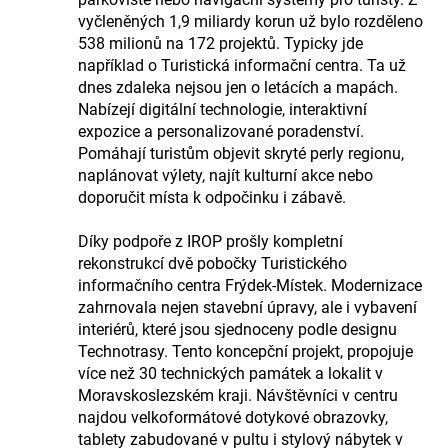
vyčleněných 1,9 miliardy korun už bylo rozděleno
538 milionů na 172 projektů. Typicky jde
například o Turistická informační centra. Ta už
dnes zdaleka nejsou jen o letácích a mapách.
Nabízejí digitální technologie, interaktivní
expozice a personalizované poradenství.
Pomáhají turistům objevit skryté perly regionu,
naplánovat výlety, najít kulturní akce nebo
doporučit místa k odpočinku i zábavě.
Díky podpoře z IROP prošly kompletní
rekonstrukcí dvě pobočky Turistického
informačního centra Frýdek-Místek. Modernizace
zahrnovala nejen stavební úpravy, ale i vybavení
interiérů, které jsou sjednoceny podle designu
Technotrasy. Tento koncepční projekt, propojuje
více než 30 technických památek a lokalit v
Moravskoslezském kraji. Návštěvníci v centru
najdou velkoformátové dotykové obrazovky,
tablety zabudované v pultu i stylový nábytek v