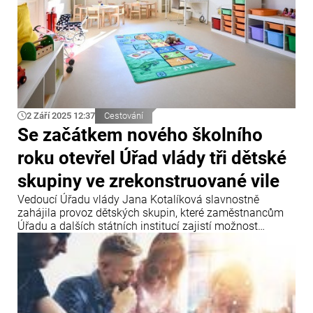
2 Září 2025 12:37
Cestování
Se začátkem nového školního
roku otevřel Úřad vlády tři dětské
skupiny ve zrekonstruované vile
Vedoucí Úřadu vlády Jana Kotalíková slavnostně
zahájila provoz dětských skupin, které zaměstnancům
Úřadu a dalších státních institucí zajistí možnost
pravidelné péče o děti již od 6 měsíců až po zahájení
povinné školní docházky. Fungování dětských skupin
umožní lepší sladění osobního života a profesního
života zaměstnanců.