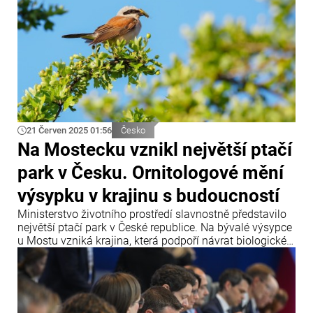
21 Červen 2025 01:56
Česko
Na Mostecku vznikl největší ptačí
park v Česku. Ornitologové mění
výsypku v krajinu s budoucností
Ministerstvo životního prostředí slavnostně představilo
největší ptačí park v České republice. Na bývalé výsypce
u Mostu vzniká krajina, která podpoří návrat biologické
rozmanitosti a nabídne prostor i pro veřejnost.