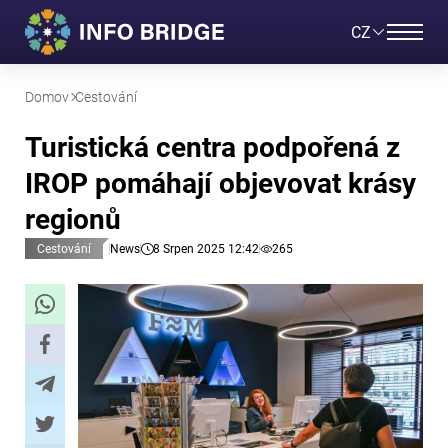
CZ
Domov
Cestování
Turistická centra podpořená z
IROP pomáhají objevovat krásy
regionů
Cestování
News
8 Srpen 2025 12:42
265