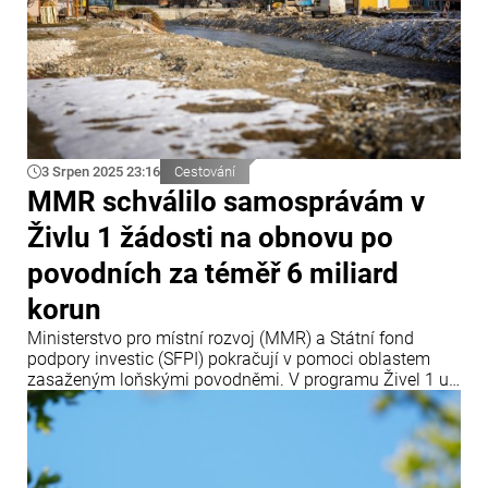
3 Srpen 2025 23:16
Cestování
MMR schválilo samosprávám v
Živlu 1 žádosti na obnovu po
povodních za téměř 6 miliard
korun
Ministerstvo pro místní rozvoj (MMR) a Státní fond
podpory investic (SFPI) pokračují v pomoci oblastem
zasaženým loňskými povodněmi. V programu Živel 1 už
resort vydal přes tři desítky rozhodnutí o poskytnutí
dotace.