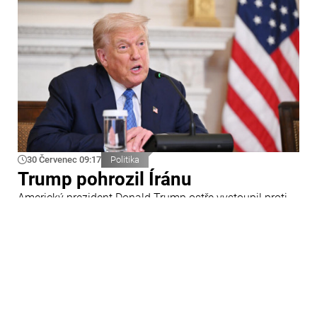
30 Červenec 09:17
Politika
Trump pohrozil Íránu
Americký prezident Donald Trump ostře vystoupil proti
Íránu a slíbil tvrdou odpověď na kroky Teheránu.
Prohlásil to při odpovědích na otázky novinářů v Bílém
domě. Podle amerického prezidenta jsou Spojené státy
připraveny zasadit Íránu „velmi silný úder“.