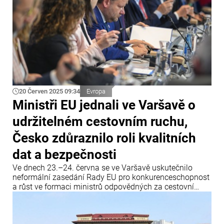
20 Červen 2025 09:34
Evropa
Ministři EU jednali ve Varšavě o
udržitelném cestovním ruchu,
Česko zdůraznilo roli kvalitních
dat a bezpečnosti
Ve dnech 23.–24. června se ve Varšavě uskutečnilo
neformální zasedání Rady EU pro konkurenceschopnost
a růst ve formaci ministrů odpovědných za cestovní
ruch. Setkání proběhlo v rámci polského předsednictví
Radě Evropské unie a hlavním tématem byla příprava
strategie EU pro udržitelný cestovní ruch.