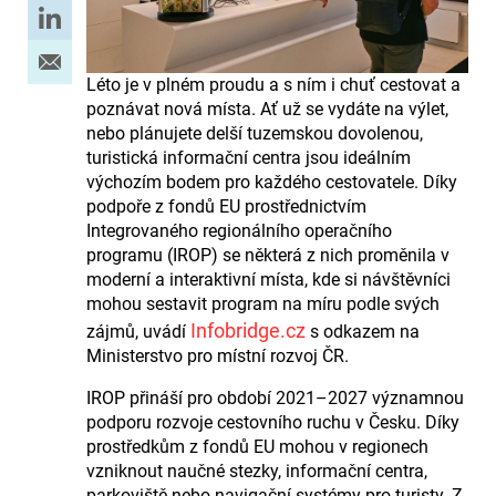
Léto je v plném proudu a s ním i chuť cestovat a
poznávat nová místa. Ať už se vydáte na výlet,
nebo plánujete delší tuzemskou dovolenou,
turistická informační centra jsou ideálním
výchozím bodem pro každého cestovatele. Díky
podpoře z fondů EU prostřednictvím
Integrovaného regionálního operačního
programu (IROP) se některá z nich proměnila v
moderní a interaktivní místa, kde si návštěvníci
mohou sestavit program na míru podle svých
Infobridge.cz
zájmů, uvádí
s odkazem na
Ministerstvo pro místní rozvoj ČR.
IROP přináší pro období 2021–2027 významnou
podporu rozvoje cestovního ruchu v Česku. Díky
prostředkům z fondů EU mohou v regionech
vzniknout naučné stezky, informační centra,
parkoviště nebo navigační systémy pro turisty. Z