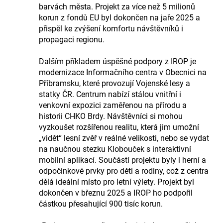
barvách města. Projekt za více než 5 milionů
korun z fondů EU byl dokončen na jaře 2025 a
přispěl ke zvýšení komfortu návštěvníků i
propagaci regionu.
Dalším příkladem úspěšné podpory z IROP je
modernizace Informačního centra v Obecnici na
Příbramsku, které provozují Vojenské lesy a
statky ČR. Centrum nabízí stálou vnitřní i
venkovní expozici zaměřenou na přírodu a
historii CHKO Brdy. Návštěvníci si mohou
vyzkoušet rozšířenou realitu, která jim umožní
„vidět“ lesní zvěř v reálné velikosti, nebo se vydat
na naučnou stezku Klobouček s interaktivní
mobilní aplikací. Součástí projektu byly i herní a
odpočinkové prvky pro děti a rodiny, což z centra
dělá ideální místo pro letní výlety. Projekt byl
dokončen v březnu 2025 a IROP ho podpořil
částkou přesahující 900 tisíc korun.