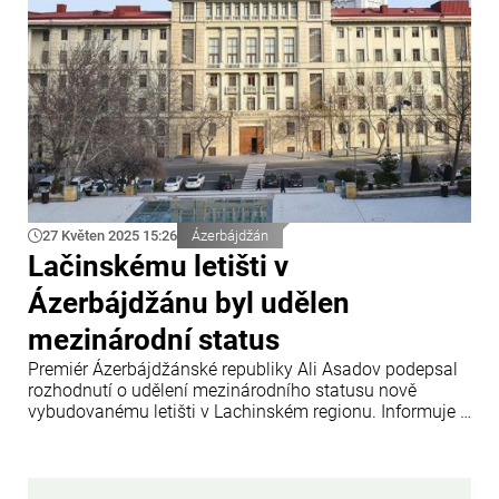
27 Květen 2025 15:26
Ázerbájdžán
Lačinskému letišti v
Ázerbájdžánu byl udělen
mezinárodní status
Premiér Ázerbájdžánské republiky Ali Asadov podepsal
rozhodnutí o udělení mezinárodního statusu nově
vybudovanému letišti v Lachinském regionu. Informuje o
tom zpravodajský portál Trend.az s odkazem na
oficiální vládní zdroje.