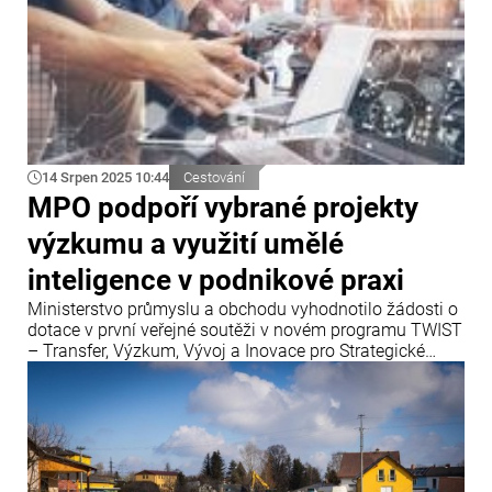
14 Srpen 2025 10:44
Cestování
MPO podpoří vybrané projekty
výzkumu a využití umělé
inteligence v podnikové praxi
Ministerstvo průmyslu a obchodu vyhodnotilo žádosti o
dotace v první veřejné soutěži v novém programu TWIST
– Transfer, Výzkum, Vývoj a Inovace pro Strategické
Technologie. Podpoří v něm padesát projektů v celkové
výši 800 milionů korun.