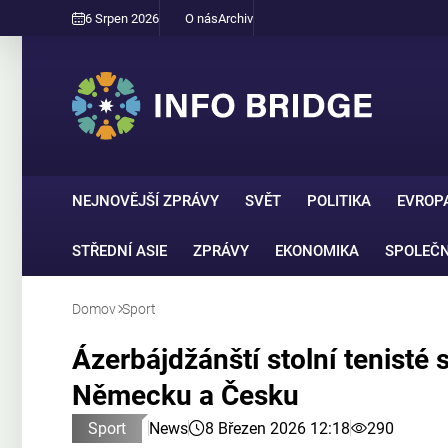
6 Srpen 2026
O nás
Archiv
NEJNOVĚJŠÍ ZPRÁVY
SVĚT
POLITIKA
EVROP
STŘEDNÍ ASIE
ZPRÁVY
EKONOMIKA
SPOLEČ
Domov
Sport
Ázerbájdžánští stolní tenisté
Německu a Česku
Sport
News
8 Březen 2026 12:18
290