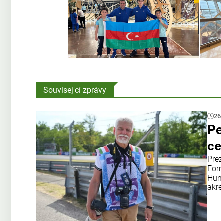
Související zprávy
26
Pe
ce
Pre
Form
Hung
akr