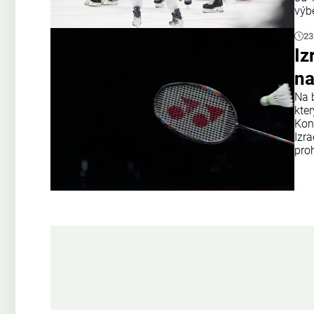
výb
23
Iz
na
Na 
kter
Kon
Izra
proh