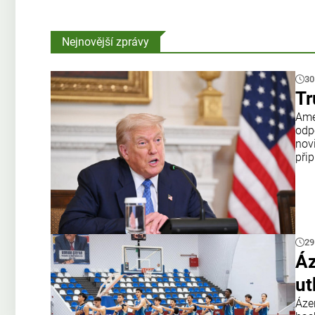
Nejnovější zprávy
30
Tr
Amer
odp
nov
přip
29
Áz
ut
Áze