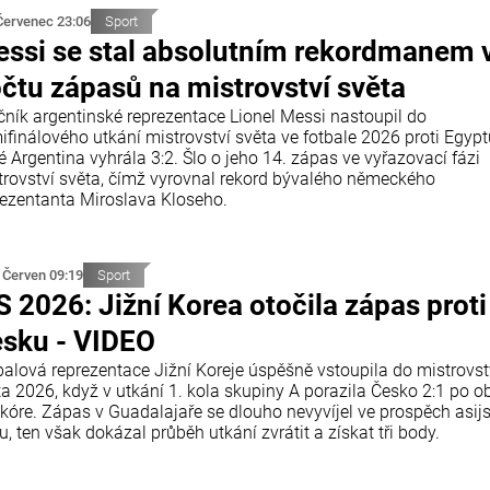
Červenec 23:06
Sport
ssi se stal absolutním rekordmanem 
čtu zápasů na mistrovství světa
čník argentinské reprezentace Lionel Messi nastoupil do
ifinálového utkání mistrovství světa ve fotbale 2026 proti Egypt
é Argentina vyhrála 3:2. Šlo o jeho 14. zápas ve vyřazovací fázi
trovství světa, čímž vyrovnal rekord bývalého německého
rezentanta Miroslava Kloseho.
 Červen 09:19
Sport
 2026: Jižní Korea otočila zápas proti
sku - VIDEO
balová reprezentace Jižní Koreje úspěšně vstoupila do mistrovst
ta 2026, když v utkání 1. kola skupiny A porazila Česko 2:1 po o
skóre. Zápas v Guadalajaře se dlouho nevyvíjel ve prospěch asij
, ten však dokázal průběh utkání zvrátit a získat tři body.