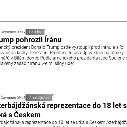
 Červenec 09:17
Politika
ump pohrozil Íránu
ický prezident Donald Trump ostře vystoupil proti Íránu a slíbil
ověď na kroky Teheránu. Prohlásil to při odpovědích na otázky
inářů v Bílém domě. Podle amerického prezidenta jsou Spojené 
raveny zasadit Íránu „velmi silný úder“.
 Červenec 09:45
Ázerbájdžán
erbájdžánská reprezentace do 18 let 
ká s Českem
rbájdžánská reprezentace do 18 let se utká s Českem Ázerbájd