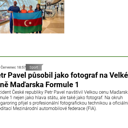
 Červenec 18:57
Sport
tr Pavel působil jako fotograf na Velké
ně Maďarska Formule 1
zident České republiky Petr Pavel navštívil Velkou cenu Maďars
ule 1 nejen jako hlava státu, ale také jako fotograf. Na okruh
aroring přijel s profesionální fotografickou technikou a oficiáln
editací Mezinárodní automobilové federace (FIA).