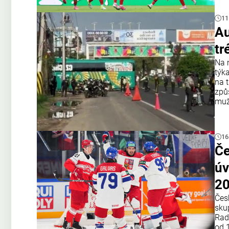
11
Au
tr
Na 
týk
na 
způ
muž
16
Če
úv
2
Čes
sku
Rad
od 