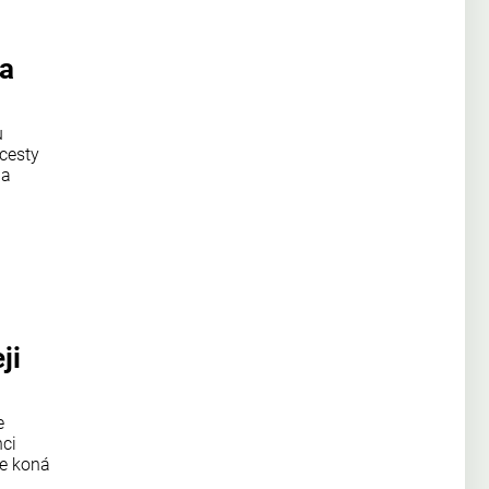
na
u
cesty
ha
ji
e
nci
se koná