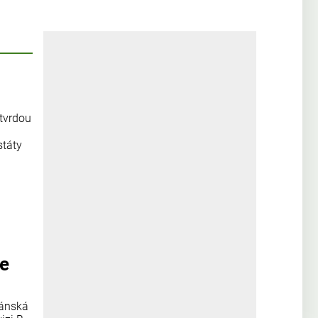
 tvrdou
státy
se
žánská