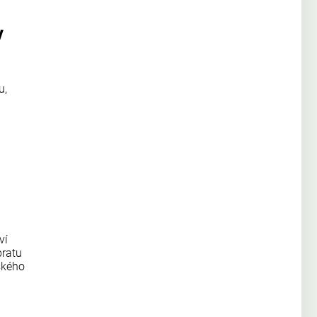
v
u,
ví
bratu
ského