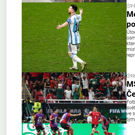
7 
Me
po
Úto
osm
kter
mis
rep
12
MS
Če
Fot
svě
ve 
týmu