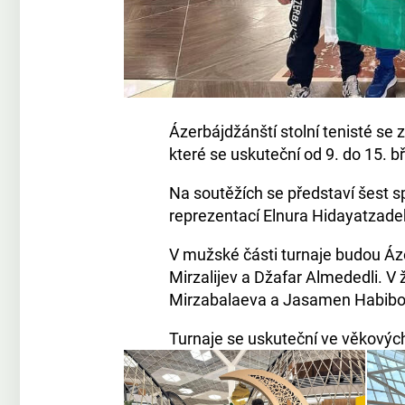
Ázerbájdžánští stolní tenisté se
které se uskuteční od 9. do 15. b
Na soutěžích se představí šest 
reprezentací Elnura Hidayatzad
V mužské části turnaje budou Áz
Mirzalijev a Džafar Almededli. 
Mirzabalaeva a Jasamen Habibo
Turnaje se uskuteční ve věkových