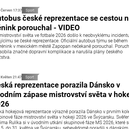
 Červen 17:37
Sport
tobus české reprezentace se cestou 
énink porouchal - VIDEO
mistrovství světa ve fotbale 2026 došlo k neobvyklému incident
ajícímu se české reprezentace. Oficiální autobus týmu se během 
trénink v mexickém městě Zapopan nečekaně porouchal. Poruc
sobila značné dopravní komplikace a narušila plány českého
stva.
 Květen 21:47
Sport
ská reprezentace porazila Dánsko v
odním zápase mistrovství světa v hoke
026
ká hokejová reprezentace výrazně porazila Dánsko v prvním kol
pinové fáze mistrovství světa v hokeji 2026 ve Švýcarsku. Svěře
ima Rulíka si v úvodním utkání skupinové fáze MS 2026, které 
15. do 31. května ve Švýcarsku, sebevědomě poradili s dánským