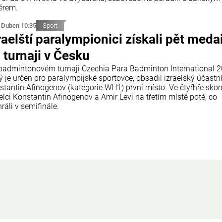
ěrem.
 Duben 10:35
Sport
raelští paralympionici získali pět medai
 turnaji v Česku
badmintonovém turnaji Czechia Para Badminton International 2
ý je určen pro paralympijské sportovce, obsadil izraelský účastn
stantin Afinogenov (kategorie WH1) první místo. Ve čtyřhře skonč
elci Konstantin Afinogenov a Amir Levi na třetím místě poté, co
ráli v semifinále.