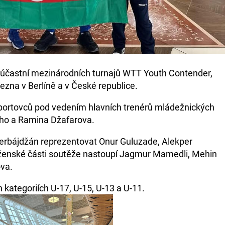
 zúčastní mezinárodních turnajů WTT Youth Contender,
řezna v Berlíně a v České republice.
sportovců pod vedením hlavních trenérů mládežnických
eho a Ramina Džafarova.
erbájdžán reprezentovat Onur Guluzade, Alekper
V ženské části soutěže nastoupí Jagmur Mamedli, Mehin
va.
 kategoriích U-17, U-15, U-13 a U-11.