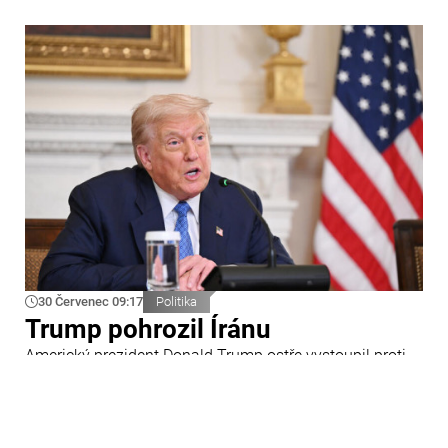
30 Červenec 09:17
Politika
Trump pohrozil Íránu
Americký prezident Donald Trump ostře vystoupil proti
Íránu a slíbil tvrdou odpověď na kroky Teheránu.
Prohlásil to při odpovědích na otázky novinářů v Bílém
domě. Podle amerického prezidenta jsou Spojené státy
připraveny zasadit Íránu „velmi silný úder“.