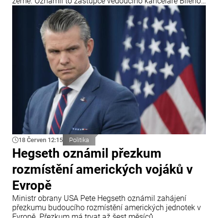
země. Oznámil to zástupce vedoucího kanceláře Bílého
domu Stephen Miller po rozhodnutí Nejvyššího soudu
USA, který zpřísnil pravidla pro udělování azylu.
18 Červen 12:15
Politika
Hegseth oznámil přezkum
rozmístění amerických vojáků v
Evropě
Ministr obrany USA Pete Hegseth oznámil zahájení
přezkumu budoucího rozmístění amerických jednotek v
Evropě. Přezkum má trvat až šest měsíců.