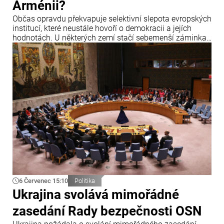
Arménii?
Občas opravdu překvapuje selektivní slepota evropských
institucí, které neustále hovoří o demokracii a jejích
hodnotách. U některých zemí stačí sebemenší záminka,
aby zazněla obvinění, hrozby sankcemi a hlasitá
prohlášení o krizi demokracie.
6 Červenec 15:10
Politika
Ukrajina svolává mimořádné
zasedání Rady bezpečnosti OSN