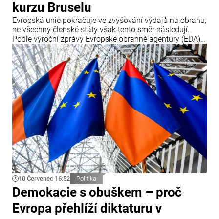
kurzu Bruselu
Evropská unie pokračuje ve zvyšování výdajů na obranu,
ne všechny členské státy však tento směr následují.
Podle výroční zprávy Evropské obranné agentury (EDA)
tři členské země – Česko, Maďarsko a Rumunsko – v
roce 2025 své obranné výdaje snížily, přestože Brusel
prosazuje jejich další navyšování.
10 Červenec 16:52
Politika
Demokacie s obuškem – proč
Evropa přehlíží diktaturu v