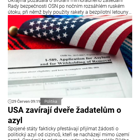
Ukrajina požádala o svolání mimořádného zasedání
Rady bezpečnosti OSN po nočním rozsáhlém ruském
útoku, při němž byly použity rakety a bezpilotní letouny.
Oznámil to ukrajinský ministr zahraničních věcí Andrij
Sybiha.
29 Červen 09:19
Politika
USA zavírají dveře žadatelům o
azyl
Spojené státy fakticky přestávají přijímat žádosti o
politický azyl od cizinců, kteří se nacházejí mimo území