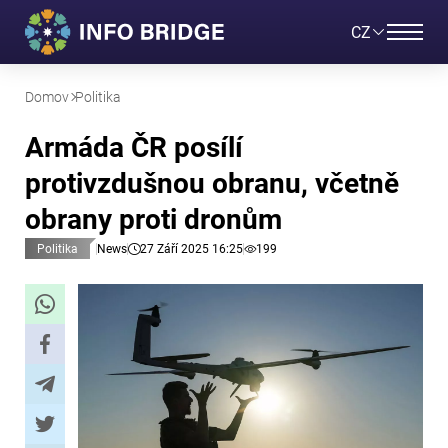
CZ
Domov
Politika
Armáda ČR posílí
protivzdušnou obranu, včetně
obrany proti dronům
Politika
News
27 Září 2025 16:25
199