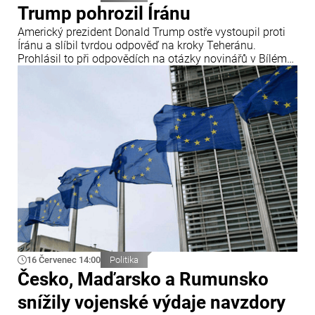
Trump pohrozil Íránu
Americký prezident Donald Trump ostře vystoupil proti
Íránu a slíbil tvrdou odpověď na kroky Teheránu.
Prohlásil to při odpovědích na otázky novinářů v Bílém
domě. Podle amerického prezidenta jsou Spojené státy
připraveny zasadit Íránu „velmi silný úder“.
16 Červenec 14:00
Politika
Česko, Maďarsko a Rumunsko
snížily vojenské výdaje navzdory