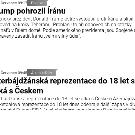
 Červenec 09:17
Politika
ump pohrozil Íránu
ický prezident Donald Trump ostře vystoupil proti Íránu a slíbil
ověď na kroky Teheránu. Prohlásil to při odpovědích na otázky
inářů v Bílém domě. Podle amerického prezidenta jsou Spojené 
raveny zasadit Íránu „velmi silný úder“.
 Červenec 09:45
Ázerbájdžán
erbájdžánská reprezentace do 18 let 
ká s Českem
rbájdžánská reprezentace do 18 let se utká s Českem Ázerbájd
ketbalová reprezentace do 18 let dnes odehraje další zápas v div
trovství Evropy FIBA. V závěrečném kole skupiny B se ázerbájd
 utká s reprezentací České republiky. Utkání se odehraje v chorv
tiji a začne ve 18:00 středoevropského letního času.