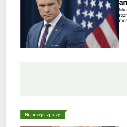
am
Min
roz
měs
Nejnovější zprávy