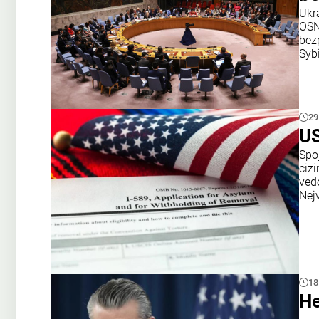
Ukr
OSN
bezp
Syb
29
US
Spoj
ciz
ved
Nejv
18
He