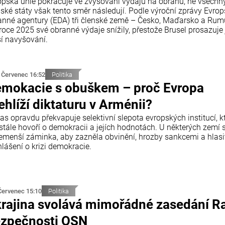
opská unie pokračuje ve zvyšování výdajů na obranu, ne všechn
nské státy však tento směr následují. Podle výroční zprávy Evro
anné agentury (EDA) tři členské země – Česko, Maďarsko a Ru
roce 2025 své obranné výdaje snížily, přestože Brusel prosazuje 
ší navyšování.
 Červenec 16:52
Politika
mokacie s obuškem – proč Evropa
ehlíží diktaturu v Arménii?
as opravdu překvapuje selektivní slepota evropských institucí, k
stále hovoří o demokracii a jejích hodnotách. U některých zemí s
emenší záminka, aby zazněla obvinění, hrozby sankcemi a hlasi
lášení o krizi demokracie.
Červenec 15:10
Politika
rajina svolává mimořádné zasedání R
zpečnosti OSN