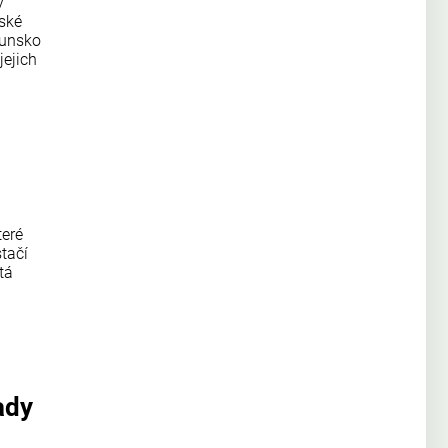
y
pské
munsko
jejich
teré
tačí
tá
ady