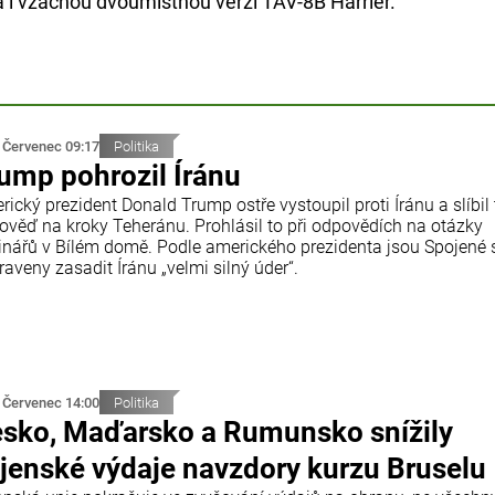
a i vzácnou dvoumístnou verzi TAV-8B Harrier.
 Červenec 09:17
Politika
ump pohrozil Íránu
ický prezident Donald Trump ostře vystoupil proti Íránu a slíbil
ověď na kroky Teheránu. Prohlásil to při odpovědích na otázky
inářů v Bílém domě. Podle amerického prezidenta jsou Spojené 
raveny zasadit Íránu „velmi silný úder“.
 Červenec 14:00
Politika
sko, Maďarsko a Rumunsko snížily
jenské výdaje navzdory kurzu Bruselu