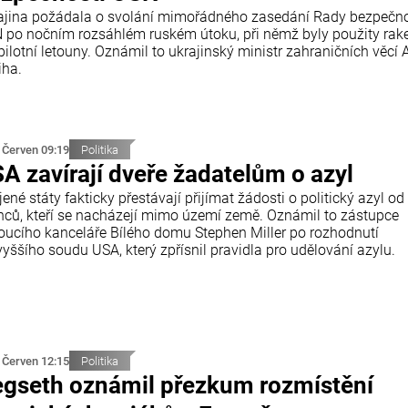
ajina požádala o svolání mimořádného zasedání Rady bezpečno
 po nočním rozsáhlém ruském útoku, při němž byly použity rake
ilotní letouny. Oznámil to ukrajinský ministr zahraničních věcí A
iha.
 Červen 09:19
Politika
A zavírají dveře žadatelům o azyl
ené státy fakticky přestávají přijímat žádosti o politický azyl od
inců, kteří se nacházejí mimo území země. Oznámil to zástupce
oucího kanceláře Bílého domu Stephen Miller po rozhodnutí
yššího soudu USA, který zpřísnil pravidla pro udělování azylu.
 Červen 12:15
Politika
gseth oznámil přezkum rozmístění