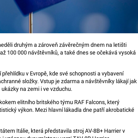
neděli druhým a zároveň závěrečným dnem na letišti
o až 100 000 návštěvníků, a také dnes se očekává vysoká
 přehlídku v Evropě, kde své schopnosti a vybavení
záchranné složky. Vstup je zdarma a návštěvníky lákají jak
 ukázky na zemi i ve vzduchu.
kokem elitního britského týmu RAF Falcons, který
istický výkon. Mezi hlavní lákadla dne patří akrobatické
átem Itálie, která představila stroj AV-8B+ Harrier v