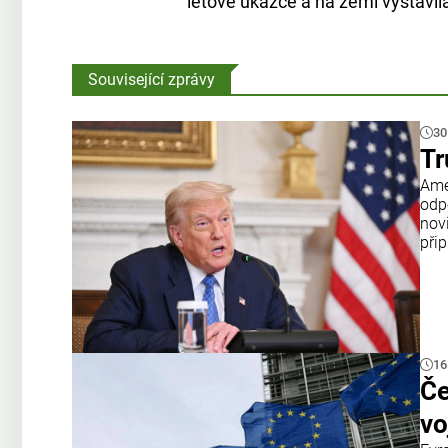
letové ukázce a na zemi vystavil
Související zprávy
30
Tr
Amer
odp
nov
přip
16
Če
vo