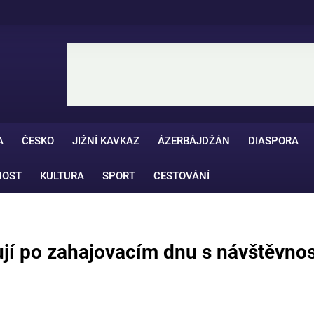
A
ČESKO
JIŽNÍ KAVKAZ
ÁZERBÁJDŽÁN
DIASPORA
NOST
KULTURA
SPORT
CESTOVÁNÍ
í po zahajovacím dnu s návštěvnos