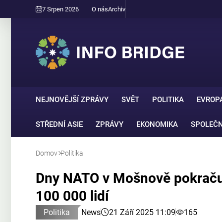
7 Srpen 2026
O nás
Archiv
NEJNOVĚJŠÍ ZPRÁVY
SVĚT
POLITIKA
EVROP
STŘEDNÍ ASIE
ZPRÁVY
EKONOMIKA
SPOLEČ
Domov
Politika
Dny NATO v Mošnově pokračuj
100 000 lidí
Politika
News
21 Září 2025 11:09
165