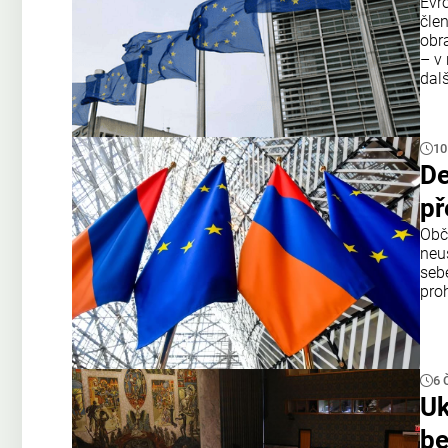
Evr
čle
obr
– v 
dal
10
De
př
Obč
neu
seb
proh
6 
Uk
be