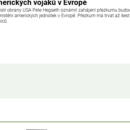
erických vojáků v Evropě
istr obrany USA Pete Hegseth oznámil zahájení přezkumu budo
místění amerických jednotek v Evropě. Přezkum má trvat až šest
íců.