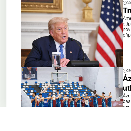
30
Tr
Amer
odp
nov
přip
29
Áz
ut
Áze
bas
mis
tým
Opa