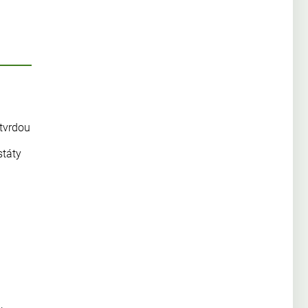
 tvrdou
státy