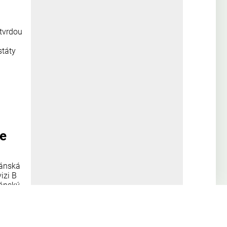
 tvrdou
státy
se
žánská
izi B
žánský
atské