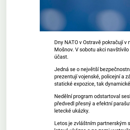
Dny NATO v Ostravě pokračují v 
Mošnov. V sobotu akci navštívil
účast.
Jedná se o největší bezpečnostní
prezentují vojenské, policejní a 
statické expozice, tak dynamické
Nedělní program odstartoval ses
předvedl přesný a efektní parašut
letecké ukázky.
Letos je zvláštním partnerským st