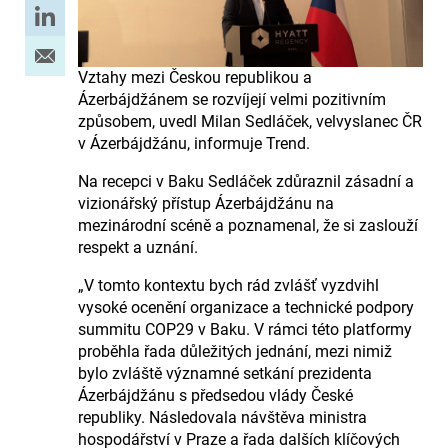
Vztahy mezi Českou republikou a
Ázerbájdžánem se rozvíjejí velmi pozitivním
způsobem, uvedl Milan Sedláček, velvyslanec ČR
v Ázerbájdžánu, informuje Trend.
Na recepci v Baku Sedláček zdůraznil zásadní a
vizionářský přístup Ázerbájdžánu na
mezinárodní scéně a poznamenal, že si zaslouží
respekt a uznání.
„V tomto kontextu bych rád zvlášť vyzdvihl
vysoké ocenění organizace a technické podpory
summitu COP29 v Baku. V rámci této platformy
proběhla řada důležitých jednání, mezi nimiž
bylo zvláště významné setkání prezidenta
Ázerbájdžánu s předsedou vlády České
republiky. Následovala návštěva ministra
hospodářství v Praze a řada dalších klíčových