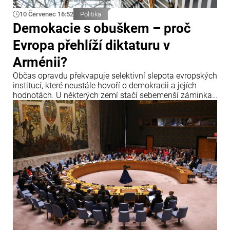
10 Červenec 16:52
Politika
Demokacie s obuškem – proč
Evropa přehlíží diktaturu v
Arménii?
Občas opravdu překvapuje selektivní slepota evropských
institucí, které neustále hovoří o demokracii a jejích
hodnotách. U některých zemí stačí sebemenší záminka,
aby zazněla obvinění, hrozby sankcemi a hlasitá
prohlášení o krizi demokracie.