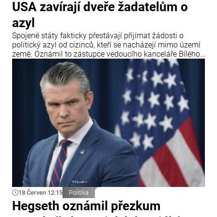
USA zavírají dveře žadatelům o
azyl
Spojené státy fakticky přestávají přijímat žádosti o
politický azyl od cizinců, kteří se nacházejí mimo území
země. Oznámil to zástupce vedoucího kanceláře Bílého
domu Stephen Miller po rozhodnutí Nejvyššího soudu
USA, který zpřísnil pravidla pro udělování azylu.
18 Červen 12:15
Politika
Hegseth oznámil přezkum