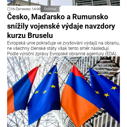
16 Červenec 14:00
Politika
Česko, Maďarsko a Rumunsko
snížily vojenské výdaje navzdory
kurzu Bruselu
Evropská unie pokračuje ve zvyšování výdajů na obranu,
ne všechny členské státy však tento směr následují.
Podle výroční zprávy Evropské obranné agentury (EDA)
tři členské země – Česko, Maďarsko a Rumunsko – v
roce 2025 své obranné výdaje snížily, přestože Brusel
prosazuje jejich další navyšování.