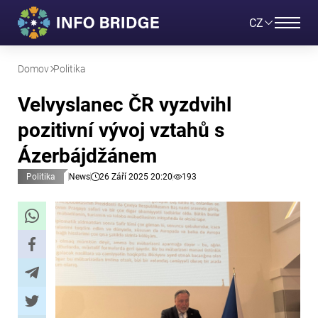
CZ
Domov
Politika
Velvyslanec ČR vyzdvihl
pozitivní vývoj vztahů s
Ázerbájdžánem
Politika
News
26 Září 2025 20:20
193