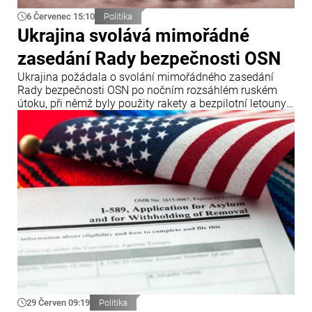
6 Červenec 15:10
Politika
Ukrajina svolává mimořádné
zasedání Rady bezpečnosti OSN
Ukrajina požádala o svolání mimořádného zasedání
Rady bezpečnosti OSN po nočním rozsáhlém ruském
útoku, při němž byly použity rakety a bezpilotní letouny.
Oznámil to ukrajinský ministr zahraničních věcí Andrij
Sybiha.
29 Červen 09:19
Politika