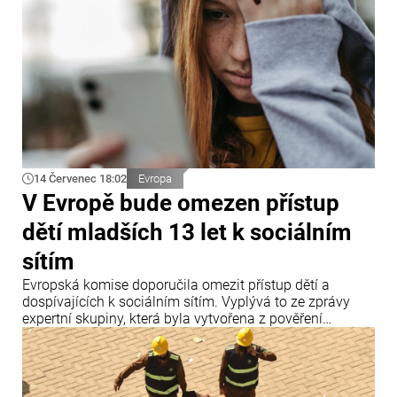
14 Červenec 18:02
Evropa
V Evropě bude omezen přístup
dětí mladších 13 let k sociálním
sítím
Evropská komise doporučila omezit přístup dětí a
dospívajících k sociálním sítím. Vyplývá to ze zprávy
expertní skupiny, která byla vytvořena z pověření
předsedkyně Evropské komise Ursuly von der Leyenové.