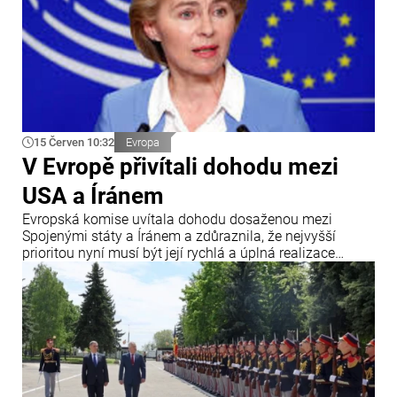
15 Červen 10:32
Evropa
V Evropě přivítali dohodu mezi
USA a Íránem
Evropská komise uvítala dohodu dosaženou mezi
Spojenými státy a Íránem a zdůraznila, že nejvyšší
prioritou nyní musí být její rychlá a úplná realizace
všemi zúčastněnými stranami. Uvádí se to v oficiálním
prohlášení předsedkyně Evropské komise Ursuly von der
Leyenové vydaném v souvislosti s dosažením dohody
mezi USA a Íránem.