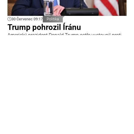
30 Červenec 09:17
Politika
Trump pohrozil Íránu
Americký prezident Donald Trump ostře vystoupil proti
Íránu a slíbil tvrdou odpověď na kroky Teheránu.
Prohlásil to při odpovědích na otázky novinářů v Bílém
domě. Podle amerického prezidenta jsou Spojené státy
připraveny zasadit Íránu „velmi silný úder“.
29 Červenec 09:45
Ázerbájdžán