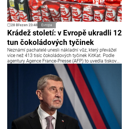
28 Březen 23:48
Evropa
Krádež století: v Evropě ukradli 12
tun čokoládových tyčinek
Neznámí pachatelé unesli nákladní vůz, který převážel
více než 413 tisíc čokoládových tyčinek KitKat. Podle
agentury Agence France-Presse (AFP) to uvedla tisková
služba společnosti Nestlé.