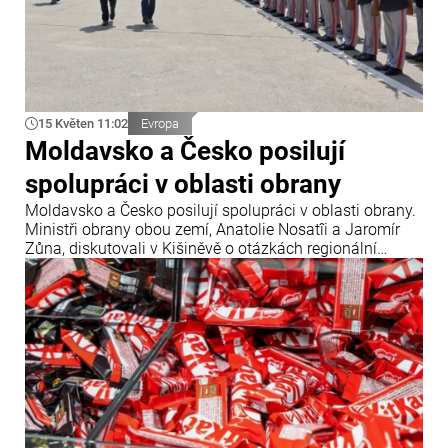
15 Květen 11:02
Evropa
Moldavsko a Česko posilují
spolupráci v oblasti obrany
Moldavsko a Česko posilují spolupráci v oblasti obrany.
Ministři obrany obou zemí, Anatolie Nosatîi a Jaromír
Zůna, diskutovali v Kišiněvě o otázkách regionální
bezpečnosti, modernizace Národní armády a nových
společných projektech v tomto sektoru.