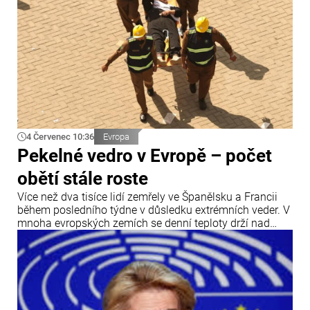
4 Červenec 10:36
Evropa
Pekelné vedro v Evropě – počet
obětí stále roste
Více než dva tisíce lidí zemřely ve Španělsku a Francii
během posledního týdne v důsledku extrémních veder. V
mnoha evropských zemích se denní teploty drží nad
hranicí 40 °C.