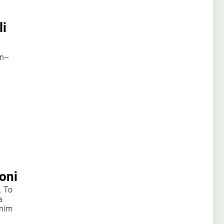
li
en–
 oni
. To
a
ěním