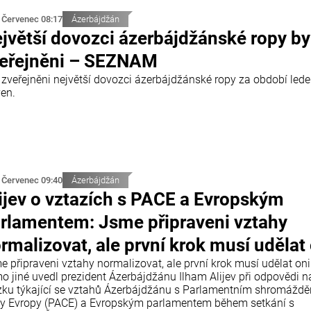
 Červenec 08:17
Ázerbájdžán
jvětší dovozci ázerbájdžánské ropy by
eřejněni – SEZNAM
i zveřejněni největší dovozci ázerbájdžánské ropy za období led
ven.
 Červenec 09:40
Ázerbájdžán
ijev o vztazích s PACE a Evropským
rlamentem: Jsme připraveni vztahy
rmalizovat, ale první krok musí udělat
e připraveni vztahy normalizovat, ale první krok musí udělat oni
o jiné uvedl prezident Ázerbájdžánu Ilham Alijev při odpovědi n
zku týkající se vztahů Ázerbájdžánu s Parlamentním shromážd
y Evropy (PACE) a Evropským parlamentem během setkání s