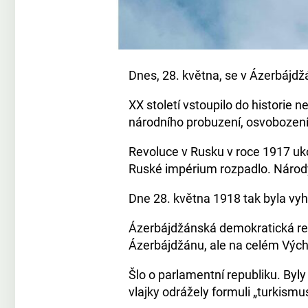
Dnes, 28. května, se v Ázerbájdžá
XX století vstoupilo do historie ne
národního probuzení, osvobození 
Revoluce v Rusku v roce 1917 uk
Ruské impérium rozpadlo. Náro
Dne 28. května 1918 tak byla vy
Ázerbájdžánská demokratická rep
Ázerbájdžánu, ale na celém Výc
Šlo o parlamentní republiku. Byly 
vlajky odrážely formuli „turkismu