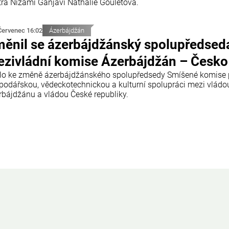
tra Nizami Ganjavi Nathalie Gouletová.
Červenec 16:02
Ázerbájdžán
ěnil se ázerbájdžánský spolupředsed
zivládní komise Ázerbájdžán – Česko
lo ke změně ázerbájdžánského spolupředsedy Smíšené komise 
podářskou, vědeckotechnickou a kulturní spolupráci mezi vládo
rbájdžánu a vládou České republiky.