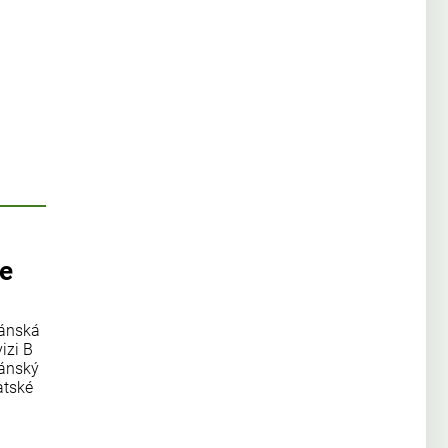
se
žánská
izi B
žánský
atské