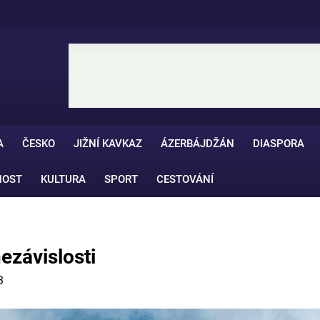
A
ČESKO
JIŽNÍ KAVKAZ
ÁZERBÁJDŽÁN
DIASPORA
NOST
KULTURA
SPORT
CESTOVÁNÍ
ezávislosti
3