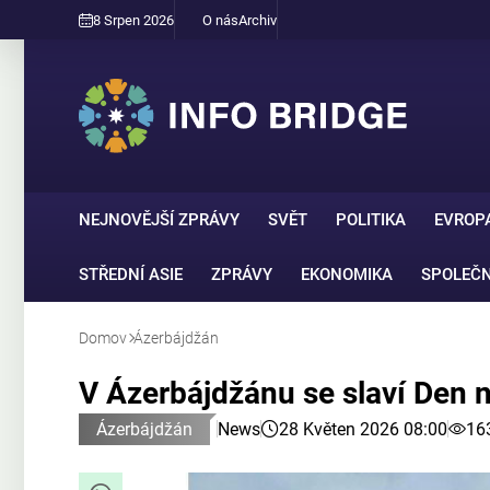
8 Srpen 2026
O nás
Archiv
NEJNOVĚJŠÍ ZPRÁVY
SVĚT
POLITIKA
EVROP
STŘEDNÍ ASIE
ZPRÁVY
EKONOMIKA
SPOLEČ
Domov
Ázerbájdžán
V Ázerbájdžánu se slaví Den n
Ázerbájdžán
News
28 Květen 2026 08:00
16