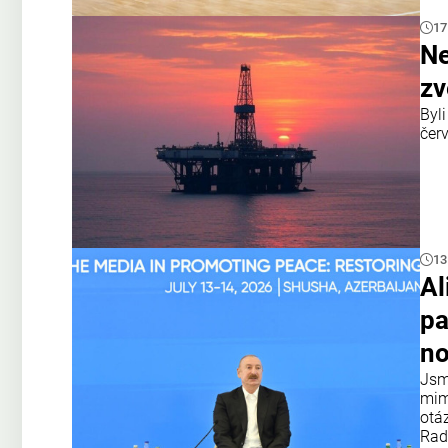
17
Ne
zv
Byl
čer
13
Al
pa
no
Jsm
mim
otá
Rad