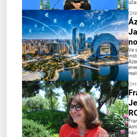
úča
12
Áz
Ja
no
Ve 
inst
Áze
ene
real
11
Fr
Je
R
Fra
Armé
náv