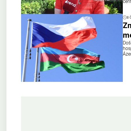
cen
8 
Zm
me
Doš
hos
Áze