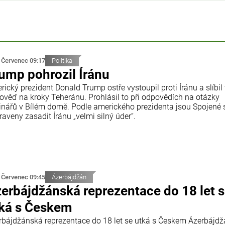
 Červenec 09:17
Politika
ump pohrozil Íránu
ický prezident Donald Trump ostře vystoupil proti Íránu a slíbil
ověď na kroky Teheránu. Prohlásil to při odpovědích na otázky
inářů v Bílém domě. Podle amerického prezidenta jsou Spojené 
raveny zasadit Íránu „velmi silný úder“.
 Červenec 09:45
Ázerbájdžán
erbájdžánská reprezentace do 18 let 
ká s Českem
rbájdžánská reprezentace do 18 let se utká s Českem Ázerbájd