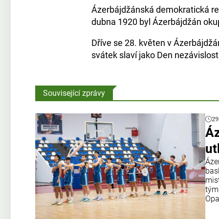
Ázerbájdžánská demokratická rep
dubna 1920 byl Ázerbájdžán okup
Dříve se 28. květen v Ázerbájdžán
svátek slaví jako Den nezávislost
Související zprávy
29
Áz
ut
Áze
bas
mis
tým
Opa