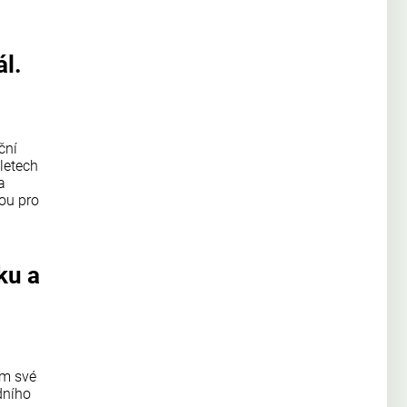
l.
ční
 letech
a
ou pro
ku a
em své
dního