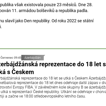
ublika však existovala pouze 23 měsíců. Dne 28.
ován 11. armádou bolševiků a republika padla.
u slavil jako Den republiky. Od roku 2022 se státní
i.
 Červenec 09:45
Ázerbájdžán
erbájdžánská reprezentace do 18 let 
ká s Českem
rbájdžánská reprezentace do 18 let se utká s Českem Ázerbájd
ketbalová reprezentace do 18 let dnes odehraje další zápas v div
trovství Evropy FIBA. V závěrečném kole skupiny B se ázerbájd
 utká s reprezentací České republiky. Utkání se odehraje v chorv
tiji a začne ve 18:00 středoevropského letního času.