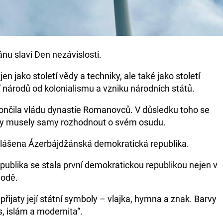
nu slaví Den nezávislosti.
jen jako století vědy a techniky, ale také jako století
národů od kolonialismu a vzniku národních států.
ončila vládu dynastie Romanovců. V důsledku toho se
dy musely samy rozhodnout o svém osudu.
hlášena Ázerbájdžánská demokratická republika.
ublika se stala první demokratickou republikou nejen v
hodě.
přijaty její státní symboly – vlajka, hymna a znak. Barvy
s, islám a modernita“.