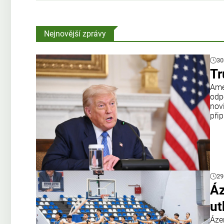
Nejnovější zprávy
30
Tr
Amer
odp
nov
přip
29
Áz
ut
Áze