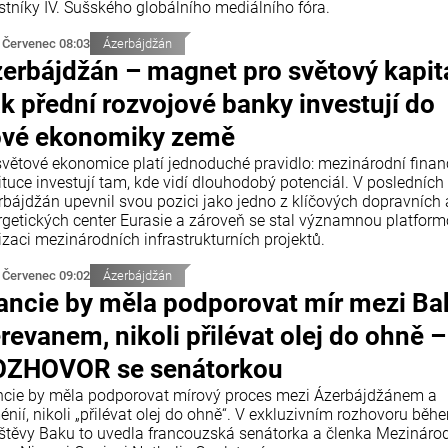
stníky IV. Šušského globálního mediálního fóra.
 Červenec 08:03
Ázerbájdžán
erbájdžán – magnet pro světový kapitá
k přední rozvojové banky investují do
vé ekonomiky země
světové ekonomice platí jednoduché pravidlo: mezinárodní finan
ituce investují tam, kde vidí dlouhodobý potenciál. V posledních
rbájdžán upevnil svou pozici jako jedno z klíčových dopravních 
rgetických center Eurasie a zároveň se stal významnou platform
izaci mezinárodních infrastrukturních projektů.
 Červenec 09:02
Ázerbájdžán
ancie by měla podporovat mír mezi Ba
revanem, nikoli přilévat olej do ohně –
OZHOVOR se senátorkou
ncie by měla podporovat mírový proces mezi Ázerbájdžánem a
nií, nikoli „přilévat olej do ohně“. V exkluzivním rozhovoru běh
štěvy Baku to uvedla francouzská senátorka a členka Mezináro