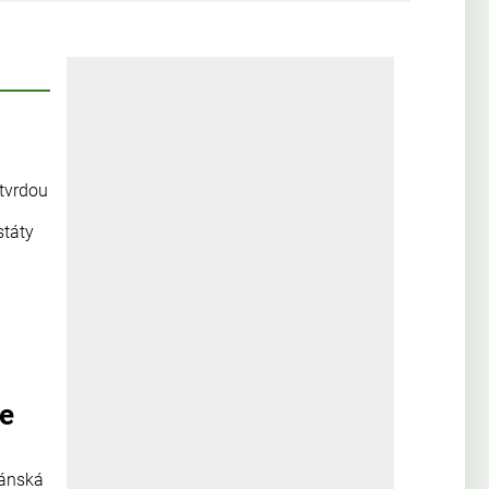
 tvrdou
státy
se
žánská