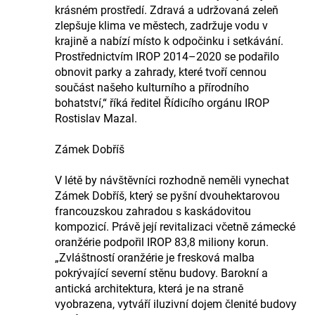
krásném prostředí. Zdravá a udržovaná zeleň
zlepšuje klima ve městech, zadržuje vodu v
krajině a nabízí místo k odpočinku i setkávání.
Prostřednictvím IROP 2014–2020 se podařilo
obnovit parky a zahrady, které tvoří cennou
součást našeho kulturního a přírodního
bohatství,“ říká ředitel Řídicího orgánu IROP
Rostislav Mazal.
Zámek Dobříš
V létě by návštěvníci rozhodně neměli vynechat
Zámek Dobříš, který se pyšní dvouhektarovou
francouzskou zahradou s kaskádovitou
kompozicí. Právě její revitalizaci včetně zámecké
oranžérie podpořil IROP 83,8 miliony korun.
„Zvláštností oranžérie je fresková malba
pokrývající severní stěnu budovy. Barokní a
antická architektura, která je na straně
vyobrazena, vytváří iluzivní dojem členité budovy