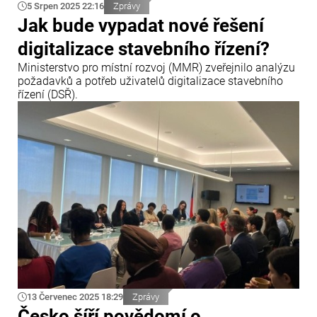
5 Srpen 2025 22:16
Zprávy
Jak bude vypadat nové řešení
digitalizace stavebního řízení?
Ministerstvo pro místní rozvoj (MMR) zveřejnilo analýzu
požadavků a potřeb uživatelů digitalizace stavebního
řízení (DSŘ).
13 Červenec 2025 18:29
Zprávy
Česko šíří povědomí o