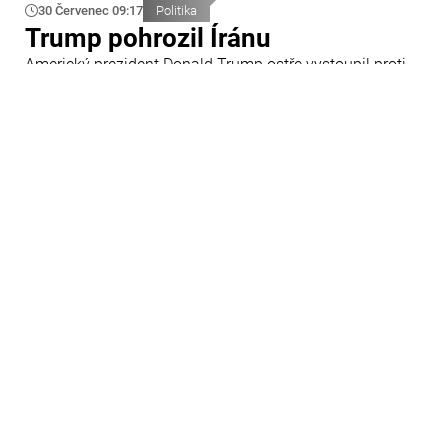
30 Červenec 09:17
Politika
Trump pohrozil Íránu
Americký prezident Donald Trump ostře vystoupil proti
Íránu a slíbil tvrdou odpověď na kroky Teheránu.
Prohlásil to při odpovědích na otázky novinářů v Bílém
domě. Podle amerického prezidenta jsou Spojené státy
připraveny zasadit Íránu „velmi silný úder“.
29 Červenec 09:45
Ázerbájdžán
Ázerbájdžánská reprezentace do