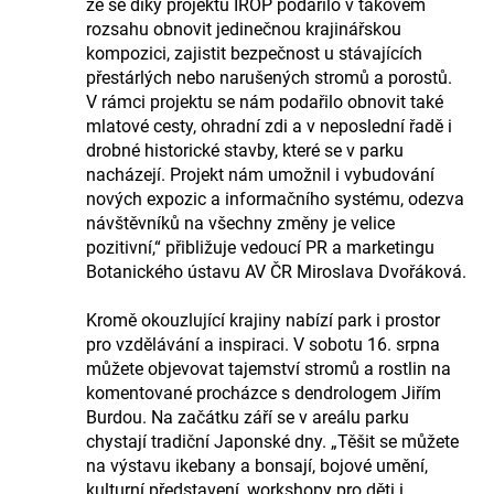
že se díky projektu IROP podařilo v takovém
rozsahu obnovit jedinečnou krajinářskou
kompozici, zajistit bezpečnost u stávajících
přestárlých nebo narušených stromů a porostů.
V rámci projektu se nám podařilo obnovit také
mlatové cesty, ohradní zdi a v neposlední řadě i
drobné historické stavby, které se v parku
nacházejí. Projekt nám umožnil i vybudování
nových expozic a informačního systému, odezva
návštěvníků na všechny změny je velice
pozitivní,“ přibližuje vedoucí PR a marketingu
Botanického ústavu AV ČR Miroslava Dvořáková.
Kromě okouzlující krajiny nabízí park i prostor
pro vzdělávání a inspiraci. V sobotu 16. srpna
můžete objevovat tajemství stromů a rostlin na
komentované procházce s dendrologem Jiřím
Burdou. Na začátku září se v areálu parku
chystají tradiční Japonské dny. „Těšit se můžete
na výstavu ikebany a bonsají, bojové umění,
kulturní představení, workshopy pro děti i