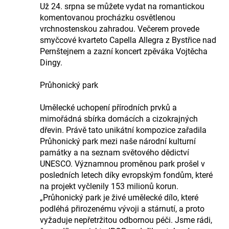
Už 24. srpna se můžete vydat na romantickou
komentovanou procházku osvětlenou
vrchnostenskou zahradou. Večerem provede
smyčcové kvarteto Capella Allegra z Bystřice nad
Pernštejnem a zazní koncert zpěváka Vojtěcha
Dingy.
Průhonický park
Umělecké uchopení přírodních prvků a
mimořádná sbírka domácích a cizokrajných
dřevin. Právě tato unikátní kompozice zařadila
Průhonický park mezi naše národní kulturní
památky a na seznam světového dědictví
UNESCO. Významnou proměnou park prošel v
posledních letech díky evropským fondům, které
na projekt vyčlenily 153 milionů korun.
„Průhonický park je živé umělecké dílo, které
podléhá přirozenému vývoji a stárnutí, a proto
vyžaduje nepřetržitou odbornou péči. Jsme rádi,