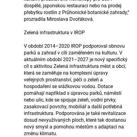
dospělé, japonskou restauraci nebo na prodej
přebytku rostlin z Průhonické botanické zahrady,“
prozradila Miroslava Dvořáková.
Zelená infrastruktura v IROP
V období 2014–2020 IROP podporoval obnovu
parků a zahrad v cíli zaměřeném na kulturu. V
aktuálním období 2021–2027 je nový specifický
cíl s aktivitou Zelená infrastruktura měst a obcí,
která se zaměřuje na komplexní úpravy
veřejných prostranství, péči o zeleň a
hospodaření se srážkovou vodou. Dotace
pomáhají například s úpravou parků, náměstí
nebo ulic, kde se spojuje zeleň, vodní prvky,
zasakovací povrchy, mobiliář a další potřebná
infrastruktura. Podporována je také revitalizace
dosud nevyužívaných ploch, které tak dostanou
nový smysl a pomohou městům s adaptací na
změnu klimatu.