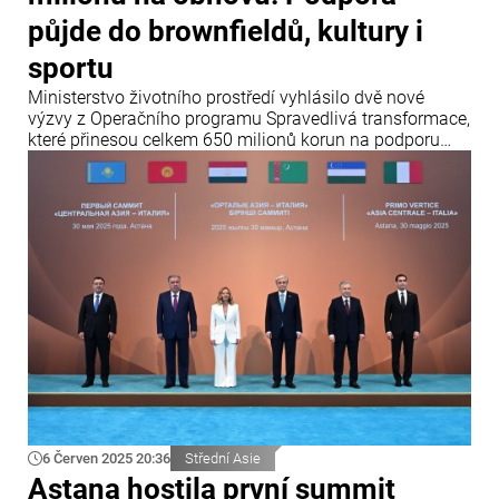
půjde do brownfieldů, kultury i
sportu
Ministerstvo životního prostředí vyhlásilo dvě nové
výzvy z Operačního programu Spravedlivá transformace,
které přinesou celkem 650 milionů korun na podporu
projektů v Ústeckém a Moravskoslezském kraji.
6 Červen 2025 20:36
Střední Asie
Astana hostila první summit