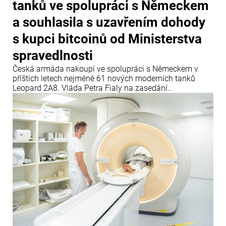
tanků ve spolupráci s Německem
a souhlasila s uzavřením dohody
s kupci bitcoinů od Ministerstva
spravedlnosti
Česká armáda nakoupí ve spolupráci s Německem v
příštích letech nejméně 61 nových moderních tanků
Leopard 2A8. Vláda Petra Fialy na zasedání
odsouhlasila, že se Česká republika závazně připojí k
rámcové dohodě německého Ministerstva obrany s
výrobcem KNDS Deutschland GmbH & Co.