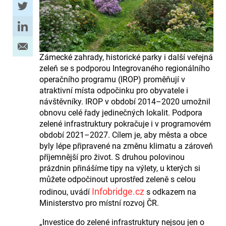
Zámecké zahrady, historické parky i další veřejná
zeleň se s podporou Integrovaného regionálního
operačního programu (IROP) proměňují v
atraktivní místa odpočinku pro obyvatele i
návštěvníky. IROP v období 2014–2020 umožnil
obnovu celé řady jedinečných lokalit. Podpora
zelené infrastruktury pokračuje i v programovém
období 2021–2027. Cílem je, aby města a obce
byly lépe připravené na změnu klimatu a zároveň
příjemnější pro život. S druhou polovinou
prázdnin přinášíme tipy na výlety, u kterých si
můžete odpočinout uprostřed zeleně s celou
Infobridge.cz
rodinou, uvádí
s odkazem na
Ministerstvo pro místní rozvoj ČR.
„Investice do zelené infrastruktury nejsou jen o