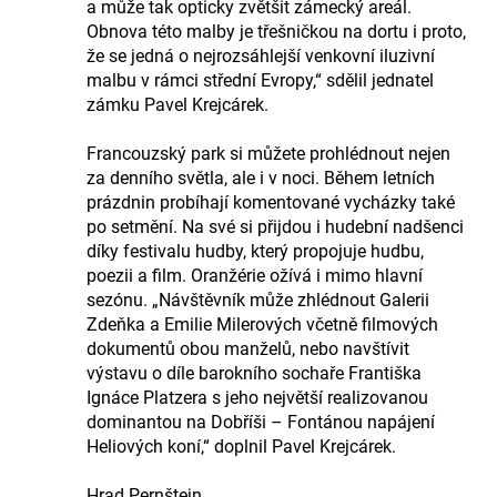
a může tak opticky zvětšit zámecký areál.
Obnova této malby je třešničkou na dortu i proto,
že se jedná o nejrozsáhlejší venkovní iluzivní
malbu v rámci střední Evropy,“ sdělil jednatel
zámku Pavel Krejcárek.
Francouzský park si můžete prohlédnout nejen
za denního světla, ale i v noci. Během letních
prázdnin probíhají komentované vycházky také
po setmění. Na své si přijdou i hudební nadšenci
díky festivalu hudby, který propojuje hudbu,
poezii a film. Oranžérie ožívá i mimo hlavní
sezónu. „Návštěvník může zhlédnout Galerii
Zdeňka a Emilie Milerových včetně filmových
dokumentů obou manželů, nebo navštívit
výstavu o díle barokního sochaře Františka
Ignáce Platzera s jeho největší realizovanou
dominantou na Dobříši – Fontánou napájení
Heliových koní,“ doplnil Pavel Krejcárek.
Hrad Pernštejn