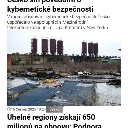
kybernetické bezpečnosti
V rámci posilování kybernetické bezpečnosti Česko
uspořádalo ve spolupráci s Mezinárodní
telekomunikační unií (ITU) a Katarem v New Yorku
expertní seminář s názvem „Closing the Gaps:
Advancing Cyber Resilience in LDCs and Other
Developing Countries“.
16 Červen 2025 19:24
Česko
Uhelné regiony získají 650
milionů na obnovu: Podpora