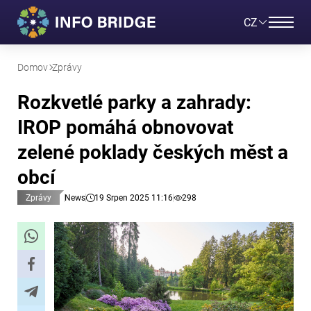
CZ
Domov
Zprávy
Rozkvetlé parky a zahrady:
IROP pomáhá obnovovat
zelené poklady českých měst a
obcí
Zprávy
News
19 Srpen 2025 11:16
298