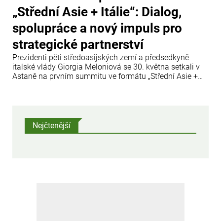
„Střední Asie + Itálie“: Dialog,
spolupráce a nový impuls pro
strategické partnerství
Prezidenti pěti středoasijských zemí a předsedkyně
italské vlády Giorgia Meloniová se 30. května setkali v
Astaně na prvním summitu ve formátu „Střední Asie +
Itálie“. Hlavními tématy byly regionální stabilita,
hospodářská spolupráce a společné výzvy v oblasti
bezpečnosti a životního prostředí.
Nejčtenější