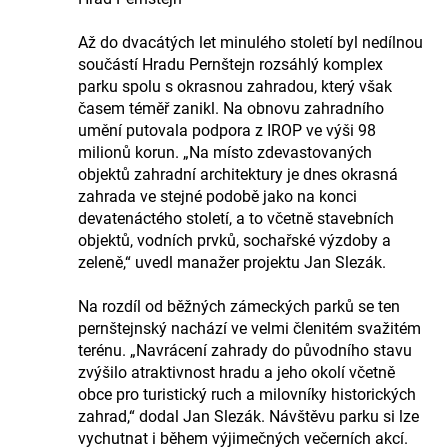
Až do dvacátých let minulého století byl nedílnou
součástí Hradu Pernštejn rozsáhlý komplex
parku spolu s okrasnou zahradou, který však
časem téměř zanikl. Na obnovu zahradního
umění putovala podpora z IROP ve výši 98
milionů korun. „Na místo zdevastovaných
objektů zahradní architektury je dnes okrasná
zahrada ve stejné podobě jako na konci
devatenáctého století, a to včetně stavebních
objektů, vodních prvků, sochařské výzdoby a
zeleně,“ uvedl manažer projektu Jan Slezák.
Na rozdíl od běžných zámeckých parků se ten
pernštejnský nachází ve velmi členitém svažitém
terénu. „Navrácení zahrady do původního stavu
zvýšilo atraktivnost hradu a jeho okolí včetně
obce pro turistický ruch a milovníky historických
zahrad,“ dodal Jan Slezák. Návštěvu parku si lze
vychutnat i během výjimečných večerních akcí.